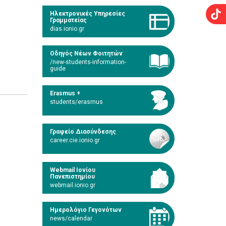
Ηλεκτρονικές Υπηρεσίες
Γραμματείας
dias.ionio.gr
Οδηγός Νέων Φοιτητών
/new-students-information-
guide
Erasmus +
students/erasmus
Γραφείο Διασύνδεσης
career.cie.ionio.gr
Webmail Ιονίου
Πανεπιστημίου
webmail.ionio.gr
Ημερολόγιο Γεγονότων
news/calendar