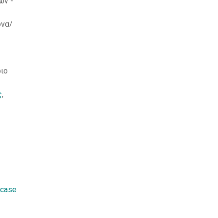
ών -
όνα/
ριο
ς
,
 case