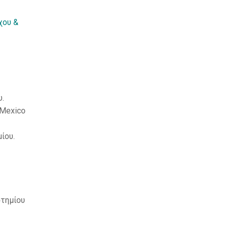
χου &
υ.
 Mexico
ίου.
τημίου