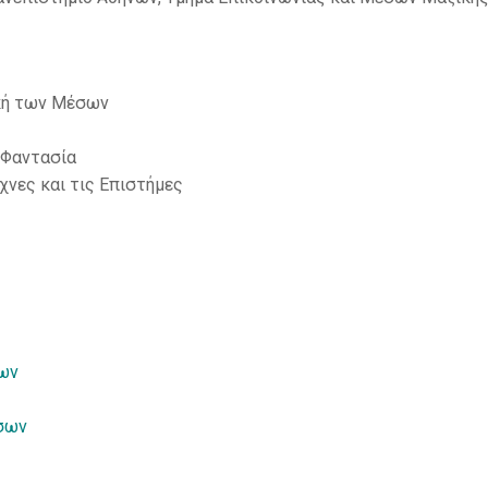
ική των Μέσων
 Φαντασία
χνες και τις Επιστήμες
σων
έσων