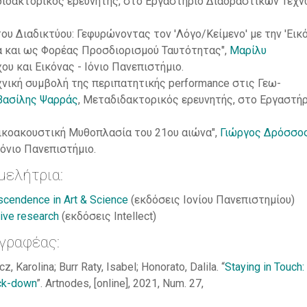
διδακτορικός ερευνητής, στο Εργαστήριο Διαδραστικών Τεχν
ου Διαδικτύου: Γεφυρώνοντας τον 'Λόγο/Κείμενο' με την 'Εικ
α και ως Φορέας Προσδιορισμού Ταυτότητας",
Μαρίλυ
ου και Εικόνας - Ιόνιο Πανεπιστήμιο.
εχνική συμβολή της περιπατητικής performance στις Γεω-
Βασίλης Ψαρράς
, Μεταδιδακτορικός ερευνητής, στο Εργαστή
ικοακουστική Μυθοπλασία του 21ου αιώνα",
Γιώργος Δρόσσο
Ιόνιο Πανεπιστήμιο.
μελήτρια:
scendence in Art & Science
(εκδόσεις Ιονίου Πανεπιστημίου)
tive research
(εκδόσεις Intellect)
γραφέας:
, Karolina; Burr Raty, Isabel; Honorato, Dalila. “
Staying in Touch:
ock-down
”. Artnodes, [online], 2021, Num. 27,