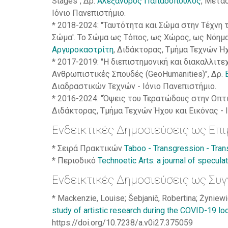
Stages", Δρ.
Αλέξανδρος Παπαδόπουλος
, Μετα
Ιόνιο Πανεπιστήμιο.
* 2018-2024: "Ταυτότητα και Σώμα στην Τέχνη τ
Σώμα'. Το Σώμα ως Τόπος, ως Χώρος, ως Νόημ
Αργυροκαστρίτη
, Διδάκτορας, Τμήμα Τεχνών Ήχ
* 2017-2019: "Η διεπιστημονική και διακαλλιτ
Ανθρωπιστικές Σπουδές (GeoHumanities)", Δρ.
Διαδραστικών Τεχνών - Ιόνιο Πανεπιστήμιο.
* 2016-2024: "Όψεις του Τερατώδους στην Οπτ
Διδάκτορας, Τμήμα Τεχνών Ήχου και Εικόνας - 
Ενδεικτικές Δημοσιεύσεις ως Επι
* Σειρά Πρακτικών
Taboo - Transgression - Tran
* Περιοδικό
Technoetic Arts: a journal of specula
Ενδεικτικές Δημοσιεύσεις ως Συγ
* Mackenzie, Louise; Šebjanič, Robertina; Żyniewicz
study of artistic research during the COVID-19 l
https://doi.org/10.7238/a.v0i27.375059