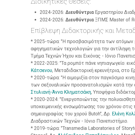
Διοικητικές Θέσεις:
2024-2026:
Διευθύντρια
Εργαστηρίου Διαδ
2024-2026:
Διευθύντρια
ΞΠΜΣ Master of Re
Επίβλεψη Διδακτορικής και Μεταδ
* 2025-τώρα: "Η προσβασιμότητα των ατόμων 
αφηγηματικών τεχνολογιών για την αντίληψη τ
Τμήμα Τεχνών Ήχου και Εικόνας - Ιόνιο Πανεπισ
* 2022-2025: "Τα ρομπότ πάνε νηπιαγωγείο: ει
Κάτσενου
, Μεταδιδακτορική ερευνήτρια, στο Ε
* 2020-τώρα: "Η αιμομιξία στον παγκόσμιο κιν
των σεξουαλικών προσανατολισμών κατά την 
Στυλιανή-Άννα Κληματσάκη
, Υποψήφια διδάκτορ
* 2020-2024: "Ενεργοποιώντας την πολυαισθητ
υποκειμενικής ενσωμάτωσης του χρόνου στις 
σημειογραφίας του χορού Butoh", Δρ.
Ελένη Κολ
Διαδραστικών Τεχνών - Ιόνιο Πανεπιστήμιο.
* 2019-τώρα: "Transmedia Laboratories of Story