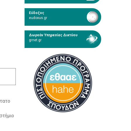
Εύδοξος
eudoxus.gr
Δωρεάν Υπηρεσίες Δικτύου
grnet.gr
ώτατο
ιστήμιο
ς