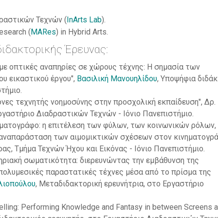
ραστικών Τεχνών (
InArts Lab
).
search (
MARes
) in Hybrid Arts.
ιδακτορικής Έρευνας:
με οπτικές αναπηρίες σε χώρους τέχνης: Η σημασία των
ου εικαστικού έργου",
Βασιλική Μανουηλίδου
, Υποψήφια διδά
τήμιο.
κόνες τεχνητής νοημοσύνης στην προσχολική εκπαίδευση", Δρ.
ργαστήριο Διαδραστικών Τεχνών - Ιόνιο Πανεπιστήμιο.
ηματογράφο: η επιτέλεση των φύλων, των κοινωνικών ρόλων, 
αναπαράσταση των αιμομικτικών σχέσεων στον κινηματογρά
ας, Τμήμα Τεχνών Ήχου και Εικόνας - Ιόνιο Πανεπιστήμιο.
ηριακή σωματικότητα: διερευνώντας την εμβάθυνση της
πολυμεσικές παραστατικές τέχνες μέσα από το πρίσμα της
λιοπούλου
, Μεταδιδακτορική ερευνήτρια, στο Εργαστήριο
telling: Performing Knowledge and Fantasy in between Screens 