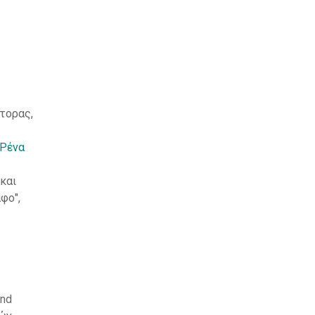
κτορας,
Ρένα
και
φο",
and