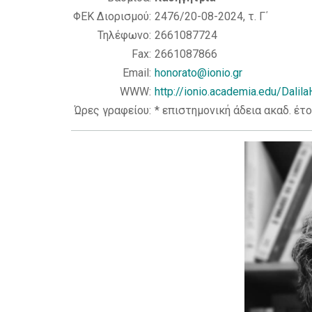
ΦΕΚ Διορισμού:
2476/20-08-2024, τ. Γ΄
Τηλέφωνο:
2661087724
Fax:
2661087866
Email:
honorato@ionio.gr
WWW:
http://ionio.academia.edu/Dalil
Ώρες γραφείου:
* επιστημονική άδεια ακαδ. έτ