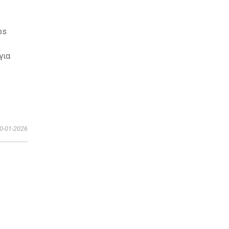
ps
για
0-01-2026