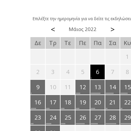
Επιλέξτε την ημερομηνία για να δείτε τις εκδηλώσει
<
>
Μάιος 2022
Δε
Τρ
Τε
Πε
Πα
Σα
Κυ
1
2
3
4
5
6
7
8
9
10
11
12
13
14
15
16
17
18
19
20
21
22
23
24
25
26
27
28
29