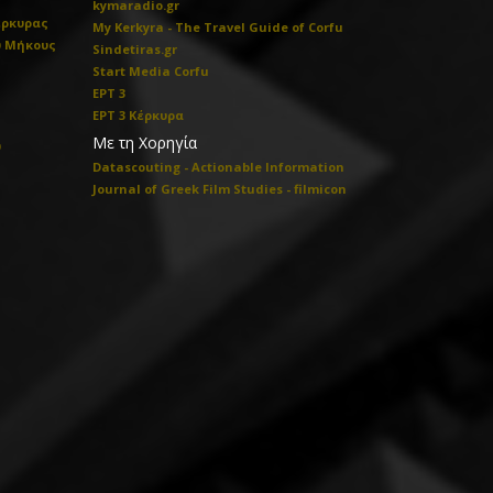
kymaradio.gr
έρκυρας
My Kerkyra - The Travel Guide of Corfu
ύ Μήκους
Sindetiras.gr
Start Media Corfu
ΕΡΤ 3
ΕΡΤ 3 Κέρκυρα
Με τη Χορηγία
υ
Datascouting - Actionable Information
Journal of Greek Film Studies - filmicon