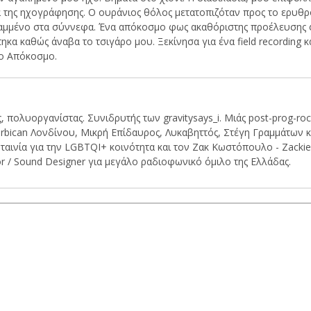
α της ηχογράφησης. Ο ουράνιος θόλος μετατοπιζόταν προς το ερυθρ
θαμμένο στα σύννεφα. Ένα απόκοσμο φως ακαθόριστης προέλευσης φ
α καθώς άναβα το τσιγάρο μου. Ξεκίνησα για ένα field recording 
το Απόκοσμο.
 πολυοργανίστας. Συνιδρυτής των gravitysays_i. Μιάς post-prog-roc
rbican Λονδίνου, Μικρή Επίδαυρος, Λυκαβηττός, Στέγη Γραμμάτων κα
 ταινία για την LGBTQI+ κοινότητα και τον Ζακ Κωστόπουλο - Zacki
or / Sound Designer για μεγάλο ραδιοφωνικό όμιλο της Ελλάδας.