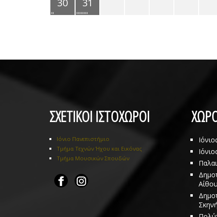
30
31
ΣΧΕΤΙΚΟΙ ΙΣΤΟΧΩΡΟΙ
ΧΩΡΟ
Ιόνιο Πανεπιστήμιο
Ιόνιο
Τμήμα Τεχνών Ήχου και Εικόνας
Ιόνιο
Τμήμα Μουσικών Σπουδών
Παλα
Δημοτ
Αίθου
Δημοτ
Σκηνή
Πολύ