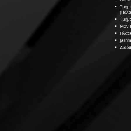
Τμήμα
(Παλα
Τμήμα
Μον 
Πλατε
Jasmi
Διαδι