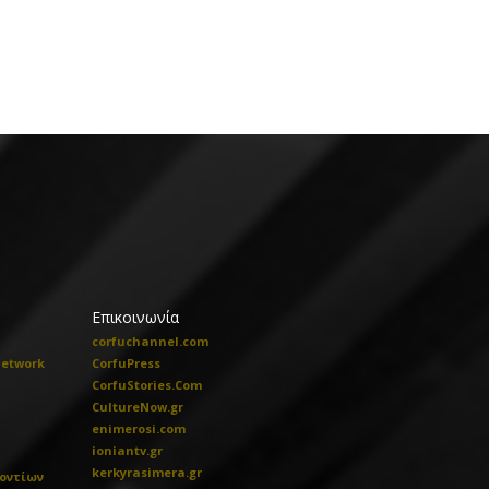
Επικοινωνία
corfuchannel.com
Network
CorfuPress
CorfuStories.Com
CultureNow.gr
enimerosi.com
ioniantv.gr
kerkyrasimera.gr
οντίων