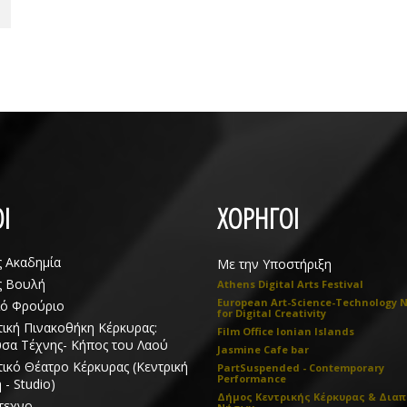
Ι
ΧΟΡΗΓΟΙ
ς Ακαδημία
Με την Υποστήριξη
ς Βουλή
Athens Digital Arts Festival
European Art-Science-Technology 
ιό Φρούριο
for Digital Creativity
ική Πινακοθήκη Κέρκυρας:
Film Office Ionian Islands
σα Τέχνης- Κήπος του Λαού
Jasmine Cafe bar
ικό Θέατρο Κέρκυρας (Κεντρική
PartSuspended - Contemporary
Performance
 - Studio)
Δήμος Κεντρικής Κέρκυρας & Διαπ
τεχνο