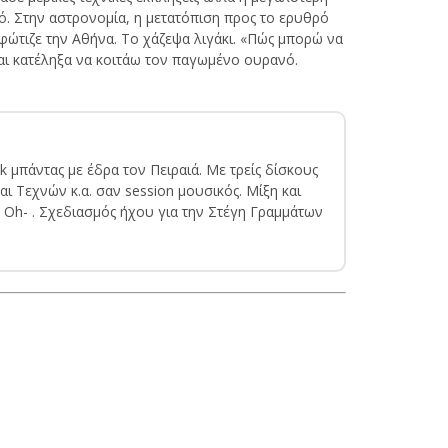
ό. Στην αστρονομία, η μετατόπιση προς το ερυθρό
ώτιζε την Αθήνα. Το χάζεψα λιγάκι. «Πώς μπορώ να
και κατέληξα να κοιτάω τον παγωμένο ουρανό.
k μπάντας με έδρα τον Πειραιά. Με τρείς δίσκους
ι Τεχνών κ.α. σαν session μουσικός. Μίξη και
e Oh- . Σχεδιασμός ήχου για την Στέγη Γραμμάτων