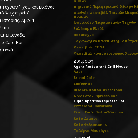
Νήσων
 Τεχνών Ήχου και Εικόνας
Δημοτικό Περιφερειακό Θέατρο Κ
ιό Ψυχιατρείο)
Διεθνές Φεστιβάλ Ταινιών Μικρο
Δράμας
 Ιστορίας, Αμφ. 1
Ινστιτούτο Πειραματικών Τεχνών
Ρεπό
Ξυλόραμα Ελούλ
ία Σπιανάδα
Πολύτεχνο
Τεχνολογικό Πανεπιστήμιο Κύπρο
ne Cafe Bar
Φεστιβάλ ICONA
κτυακά
Φεστιβάλ Κινηματογράφου Χανίων
Διατροφή
Agora Restaurant Grill House
Azur
Bristol Cafe
CoffeeHub
Disanto Italian street food
Grec Café - Espresso Bar
Lupin Aperitivo Espresso Bar
Pizzaland Downtown
Rivoli Corfu Bistro-Wine bar
Κάβα Διαπόν
Κάβα Φιλιππάκης
Ταβέρνα Μουράγια