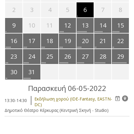
2
3
4
5
6
7
8
9
10
11
12
13
14
15
16
17
18
19
20
21
22
23
24
25
26
27
28
29
30
31
Παρασκευή 06-05-2022
Eκδήλωση χορού (IDE-Fantasy, EASTN-
13:30-14:30
DC)
Δημοτικό Θέατρο Κέρκυρας (Κεντρική Σκηνή - Studio)