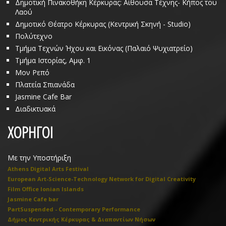
Δημοτική Πινακοθήκη Κέρκυρας: Αίθουσα Τέχνης- Κήπος του
Λαού
Δημοτικό Θέατρο Κέρκυρας (Κεντρική Σκηνή - Studio)
Πολύτεχνο
Τμήμα Τεχνών Ήχου και Εικόνας (Παλαιό Ψυχιατρείο)
Τμήμα Ιστορίας, Αμφ. 1
Μον Ρεπό
Πλατεία Σπιανάδα
Jasmine Cafe Bar
Διαδικτυακά
ΧΟΡΗΓΟΙ
Με την Υποστήριξη
Athens Digital Arts Festival
European Art-Science-Technology Network for Digital Creativity
Film Office Ionian Islands
Jasmine Cafe bar
PartSuspended - Contemporary Performance
Δήμος Κεντρικής Κέρκυρας & Διαποντίων Νήσων