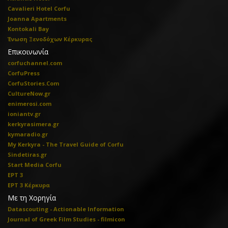
Cavalieri Hotel Corfu
Joanna Apartments
Kontokali Bay
Ένωση Ξενοδόχων Κέρκυρας
Επικοινωνία
corfuchannel.com
CorfuPress
CorfuStories.Com
CultureNow.gr
enimerosi.com
ioniantv.gr
kerkyrasimera.gr
kymaradio.gr
My Kerkyra - The Travel Guide of Corfu
Sindetiras.gr
Start Media Corfu
ΕΡΤ 3
ΕΡΤ 3 Κέρκυρα
Με τη Χορηγία
Datascouting - Actionable Information
Journal of Greek Film Studies - filmicon