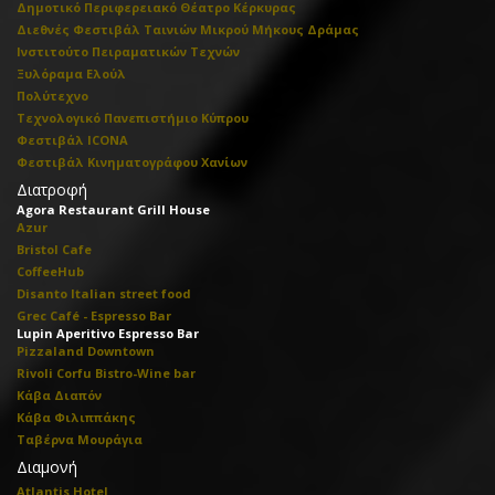
Δημοτικό Περιφερειακό Θέατρο Κέρκυρας
Διεθνές Φεστιβάλ Ταινιών Μικρού Μήκους Δράμας
Ινστιτούτο Πειραματικών Τεχνών
Ξυλόραμα Ελούλ
Πολύτεχνο
Τεχνολογικό Πανεπιστήμιο Κύπρου
Φεστιβάλ ICONA
Φεστιβάλ Κινηματογράφου Χανίων
Διατροφή
Agora Restaurant Grill House
Azur
Bristol Cafe
CoffeeHub
Disanto Italian street food
Grec Café - Espresso Bar
Lupin Aperitivo Espresso Bar
Pizzaland Downtown
Rivoli Corfu Bistro-Wine bar
Κάβα Διαπόν
Κάβα Φιλιππάκης
Ταβέρνα Μουράγια
Διαμονή
Atlantis Hotel