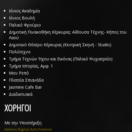
Ιόνιος Ακαδημία
Ιόνιος Βουλή
Παλαιό Φρούριο
Δημοτική Πινακοθήκη Κέρκυρας: Αίθουσα Τέχνης- Κήπος του
Λαού
Δημοτικό Θέατρο Κέρκυρας (Κεντρική Σκηνή - Studio)
Πολύτεχνο
Τμήμα Τεχνών Ήχου και Εικόνας (Παλαιό Ψυχιατρείο)
Τμήμα Ιστορίας, Αμφ. 1
Μον Ρεπό
Πλατεία Σπιανάδα
Jasmine Cafe Bar
Διαδικτυακά
ΧΟΡΗΓΟΙ
Με την Υποστήριξη
Athens Digital Arts Festival