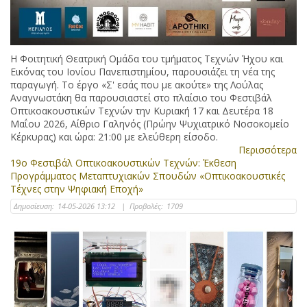
Η Φοιτητική Θεατρική Ομάδα του τμήματος Τεχνών Ήχου και
Εικόνας του Ιονίου Πανεπιστημίου, παρουσιάζει τη νέα της
παραγωγή. Το έργο «Σ' εσάς που με ακούτε» της Λούλας
Αναγνωστάκη θα παρουσιαστεί στο πλαίσιο του Φεστιβάλ
Οπτικοακουστικών Τεχνών την Κυριακή 17 και Δευτέρα 18
Μαΐου 2026, Αίθριο Γαληνός (Πρώην Ψυχιατρικό Νοσοκομείο
Κέρκυρας) και ώρα: 21:00 με ελεύθερη είσοδο.
Περισσότερα
19ο Φεστιβάλ Οπτικοακουστικών Τεχνών: Έκθεση
Προγράμματος Μεταπτυχιακών Σπουδών «Οπτικοακουστικές
Τέχνες στην Ψηφιακή Εποχή»
Δημοσίευση:
14-05-2026 13:12
|
Προβολές:
1709