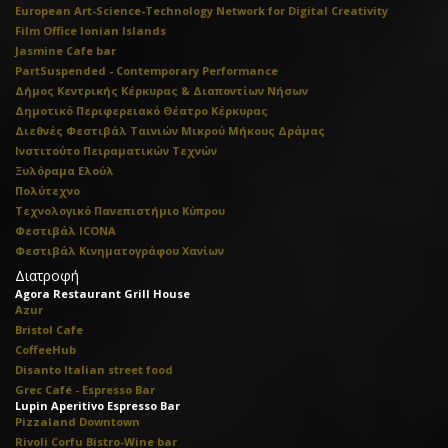
European Art-Science-Technology Network for Digital Creativity
Film Office Ionian Islands
Jasmine Cafe bar
PartSuspended - Contemporary Performance
Δήμος Κεντρικής Κέρκυρας & Διαποντίων Νήσων
Δημοτικό Περιφερειακό Θέατρο Κέρκυρας
Διεθνές Φεστιβάλ Ταινιών Μικρού Μήκους Δράμας
Ινστιτούτο Πειραματικών Τεχνών
Ξυλόραμα Ελούλ
Πολύτεχνο
Τεχνολογικό Πανεπιστήμιο Κύπρου
Φεστιβάλ ICONA
Φεστιβάλ Κινηματογράφου Χανίων
Διατροφή
Agora Restaurant Grill House
Azur
Bristol Cafe
CoffeeHub
Disanto Italian street food
Grec Café - Espresso Bar
Lupin Aperitivo Espresso Bar
Pizzaland Downtown
Rivoli Corfu Bistro-Wine bar