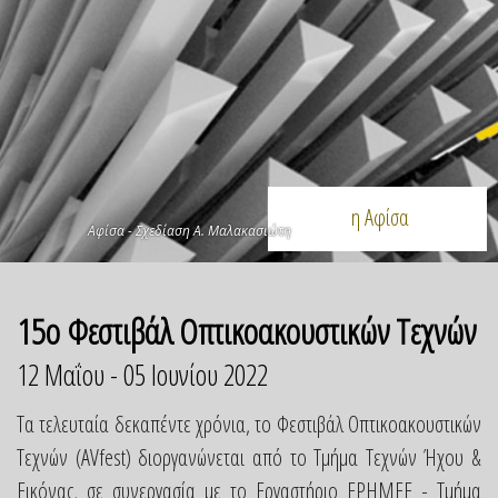
ΠΡΟΓΡΑΜΜΑ
η Αφίσα
Αφίσα - Σχεδίαση Α. Μαλακασιώτη
15ο Φεστιβάλ Οπτικοακουστικών Τεχνών
12 Μαΐου - 05 Ιουνίου 2022
Τα τελευταία δεκαπέντε χρόνια, το Φεστιβάλ Οπτικοακουστικών
Τεχνών (AVfest) διοργανώνεται από το Τμήμα Τεχνών Ήχου &
Εικόνας, σε συνεργασία με το Εργαστήριο ΕΡΗΜΕΕ - Τμήμα