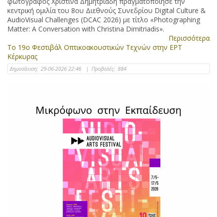
φωτογράφος Χριστίνα Δημητριάδη πραγματοποίησε την
κεντρική ομιλία του 8ου Διεθνούς Συνεδρίου Digital Culture &
AudioVisual Challenges (DCAC 2026) με τίτλο «Photographing
Matter: A Conversation with Christina Dimitriadis».
Περισσότερα
Το 19ο Φεστιβάλ Οπτικοακουστικών Τεχνών στην ΕΡΤ
Κέρκυρας
Δημοσίευση:
29-06-2026 22:46
|
Προβολές:
884