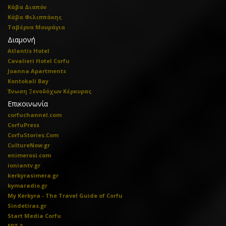
Κάβα Διαπόν
Κάβα Φιλιππάκης
Ταβέρνα Μουράγια
Διαμονή
Atlantis Hotel
Cavalieri Hotel Corfu
Joanna Apartments
Kontokali Bay
Ένωση Ξενοδόχων Κέρκυρας
Επικοινωνία
corfuchannel.com
CorfuPress
CorfuStories.Com
CultureNow.gr
enimerosi.com
ioniantv.gr
kerkyrasimera.gr
kymaradio.gr
My Kerkyra - The Travel Guide of Corfu
Sindetiras.gr
Start Media Corfu
ΕΡΤ 3