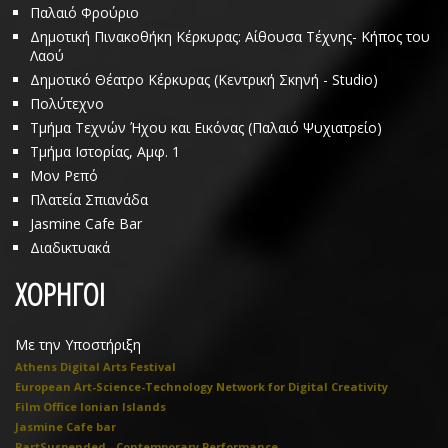
Παλαιό Φρούριο
Δημοτική Πινακοθήκη Κέρκυρας: Αίθουσα Τέχνης- Κήπος του
Λαού
Δημοτικό Θέατρο Κέρκυρας (Κεντρική Σκηνή - Studio)
Πολύτεχνο
Τμήμα Τεχνών Ήχου και Εικόνας (Παλαιό Ψυχιατρείο)
Τμήμα Ιστορίας, Αμφ. 1
Μον Ρεπό
Πλατεία Σπιανάδα
Jasmine Cafe Bar
Διαδικτυακά
ΧΟΡΗΓΟΙ
Με την Υποστήριξη
Athens Digital Arts Festival
European Art-Science-Technology Network for Digital Creativity
Film Office Ionian Islands
Jasmine Cafe bar
PartSuspended - Contemporary Performance