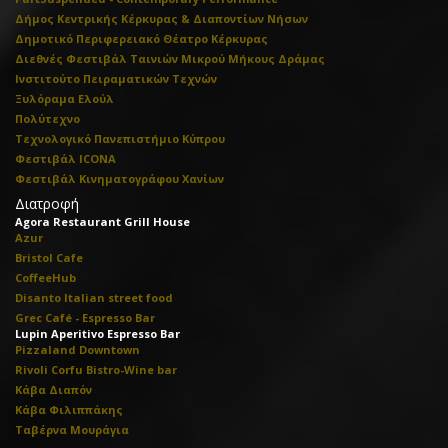
Δήμος Κεντρικής Κέρκυρας & Διαποντίων Νήσων
Δημοτικό Περιφερειακό Θέατρο Κέρκυρας
Διεθνές Φεστιβάλ Ταινιών Μικρού Μήκους Δράμας
Ινστιτούτο Πειραματικών Τεχνών
Ξυλόραμα Ελούλ
Πολύτεχνο
Τεχνολογικό Πανεπιστήμιο Κύπρου
Φεστιβάλ ICONA
Φεστιβάλ Κινηματογράφου Χανίων
Διατροφή
Agora Restaurant Grill House
Azur
Bristol Cafe
CoffeeHub
Disanto Italian street food
Grec Café - Espresso Bar
Lupin Aperitivo Espresso Bar
Pizzaland Downtown
Rivoli Corfu Bistro-Wine bar
Κάβα Διαπόν
Κάβα Φιλιππάκης
Ταβέρνα Μουράγια