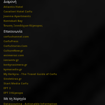
Διαμονή
Atlantis Hotel
Cavalieri Hotel Corfu
Joanna Apartments
Kontokali Bay
Ένωση Ξενοδόχων Κέρκυρας
Επικοινωνία
corfuchannel.com
CorfuPress
CorfuStories.Com
CultureNow.gr
enimerosi.com
ioniantv.gr
kerkyrasimera.gr
kymaradio.gr
My Kerkyra - The Travel Guide of Corfu
Sindetiras.gr
Start Media Corfu
ΕΡΤ 3
ΕΡΤ 3 Κέρκυρα
Με τη Χορηγία
Datascouting - Actionable Information