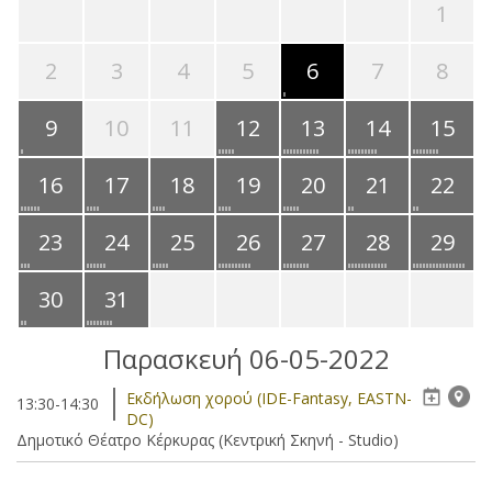
1
2
3
4
5
6
7
8
9
10
11
12
13
14
15
16
17
18
19
20
21
22
23
24
25
26
27
28
29
30
31
Παρασκευή 06-05-2022
Eκδήλωση χορού (IDE-Fantasy, EASTN-
13:30-14:30
DC)
Δημοτικό Θέατρο Κέρκυρας (Κεντρική Σκηνή - Studio)