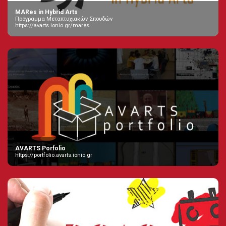
MARes in Hybrid Arts
Πρόγραμμα Μεταπτυχιακών Σπουδών
https://avarts.ionio.gr/mares
AVARTS Porfolio
https://portfolio.avarts.ionio.gr