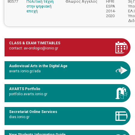
80577
Πολιτική τέχνη
Φλώρος Άγγελος
HFRI
3η 
στην ψηφιακή
ESPA
Υπο
εποχή
2014-
ΕΛ.Ι
2020
Υπο
Διδ
CLASS & EXAM TIMETABLES
contact: av-orologio@ionio.gr
Audiovisual Arts in the Digital Age
avarts.ionio.gr/ada
AVARTS Portfolio
portfolio.avarts.ionio.gr
Secretariat Online Services
dias.ionio.gr
New Students Information Guide