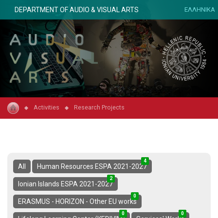
DEPARTMENT OF AUDIO & VISUAL ARTS
ΕΛΛΗΝΙΚΑ
Activities
Research Projects
4
1
5
All
Human Resources ESPA 2021-2027
2
0
2
Ionian Islands ESPA 2021-2027
0
4
4
ERASMUS - HORIZON - Other EU works
0
1
1
0
9
9