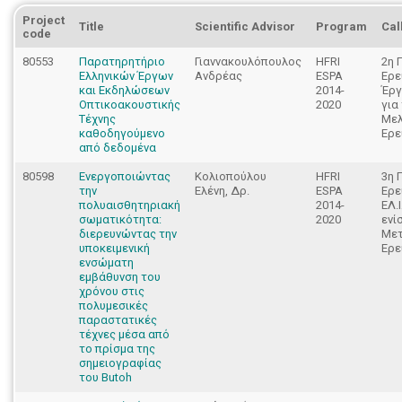
Project
Title
Scientific Advisor
Program
Cal
code
80553
Παρατηρητήριο
Γιαννακουλόπουλος
HFRI
2η 
Ελληνικών Έργων
Ανδρέας
ESPA
Ερε
και Εκδηλώσεων
2014-
Έργ
Οπτικοακουστικής
2020
για
Τέχνης
Μελ
καθοδηγούμενο
Ερε
από δεδομένα
80598
Ενεργοποιώντας
Κολιοπούλου
HFRI
3η 
την
Ελένη, Δρ.
ESPA
Ερε
πολυαισθητηριακή
2014-
ΕΛ.Ι
σωματικότητα:
2020
ενί
διερευνώντας την
Μετ
υποκειμενική
Ερε
ενσώματη
εμβάθυνση του
χρόνου στις
πολυμεσικές
παραστατικές
τέχνες μέσα από
το πρίσμα της
σημειογραφίας
του Butoh