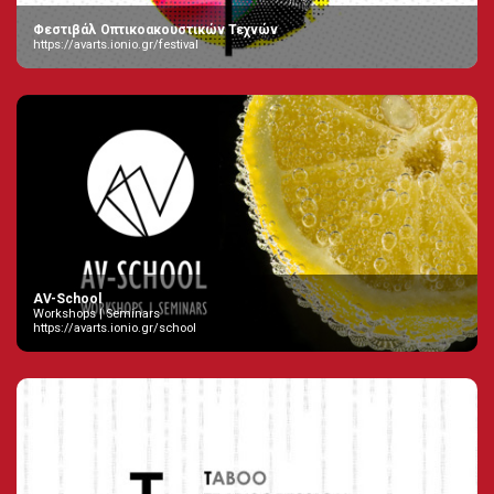
Φεστιβάλ Οπτικοακουστικών Τεχνών
https://avarts.ionio.gr/festival
AV-School
Workshops | Seminars
https://avarts.ionio.gr/school