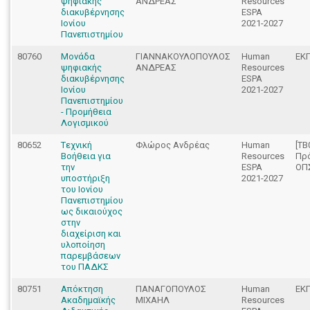
ψηφιακής
ΑΝΔΡΕΑΣ
Resources
διακυβέρνησης
ESPA
Ιονίου
2021-2027
Πανεπιστημίου
80760
Μονάδα
ΓΙΑΝΝΑΚΟΥΛΟΠΟΥΛΟΣ
Human
ΕΚ
ψηφιακής
ΑΝΔΡΕΑΣ
Resources
διακυβέρνησης
ESPA
Ιονίου
2021-2027
Πανεπιστημίου
- Προμήθεια
Λογισμικού
80652
Tεχνική
Φλώρος Ανδρέας
Human
[ΤΒ
Βοήθεια για
Resources
Πρ
την
ESPA
ΟΠΣ
υποστήριξη
2021-2027
του Ιονίου
Πανεπιστημίου
ως δικαιούχος
στην
διαχείριση και
υλοποίηση
παρεμβάσεων
του ΠΑΔΚΣ
80751
Απόκτηση
ΠΑΝΑΓΟΠΟΥΛΟΣ
Human
ΕΚ
Ακαδημαϊκής
ΜΙΧΑΗΛ
Resources