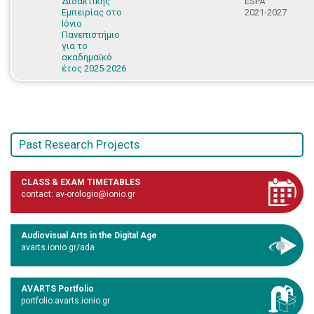
Διδακτικής
ESPA
Εμπειρίας στο
2021-2027
Ιόνιο
Πανεπιστήμιο
για το
ακαδημαϊκό
έτος 2025-2026
Past Research Projects
CLASS & EXAM TIMETABLES
contact: av-orologio@ionio.gr
Audiovisual Arts in the Digital Age
avarts.ionio.gr/ada
AVARTS Portfolio
portfolio.avarts.ionio.gr