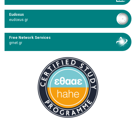
Eudoxus
eudoxus.gr
Free Network Services
grnet.gr