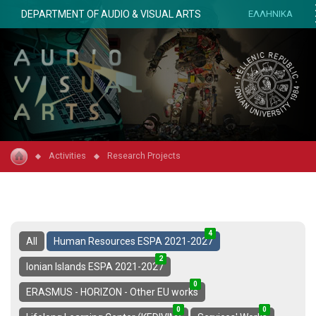
DEPARTMENT OF AUDIO & VISUAL ARTS
ΕΛΛΗΝΙΚΑ
Activities
Research Projects
4
1
5
All
Human Resources ESPA 2021-2027
2
0
2
Ionian Islands ESPA 2021-2027
0
4
4
ERASMUS - HORIZON - Other EU works
0
1
1
0
9
9