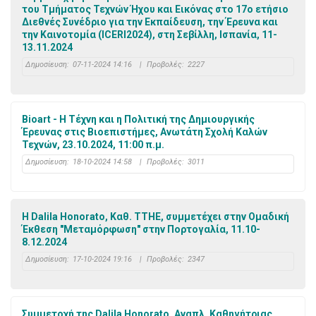
του Τμήματος Τεχνών Ήχου και Εικόνας στο 17ο ετήσιο
Διεθνές Συνέδριο για την Εκπαίδευση, την Έρευνα και
την Καινοτομία (ICERI2024), στη Σεβίλλη, Ισπανία, 11-
13.11.2024
Δημοσίευση:
07-11-2024 14:16
|
Προβολές:
2227
Bioart - Η Τέχνη και η Πολιτική της Δημιουργικής
Έρευνας στις Βιοεπιστήμες, Aνωτάτη Σχολή Καλών
Τεχνών, 23.10.2024, 11:00 π.μ.
Δημοσίευση:
18-10-2024 14:58
|
Προβολές:
3011
Η Dalila Honorato, Καθ. ΤΤΗΕ, συμμετέχει στην Ομαδική
Έκθεση "Μεταμόρφωση" στην Πορτογαλία, 11.10-
8.12.2024
Δημοσίευση:
17-10-2024 19:16
|
Προβολές:
2347
Συμμετοχή της Dalila Honorato, Αναπλ. Καθηγήτριας