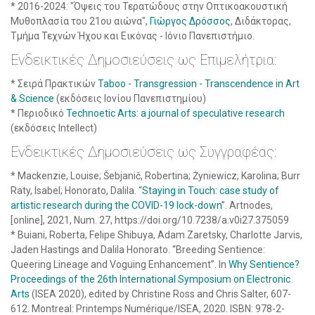
* 2016-2024: "Όψεις του Τερατώδους στην Οπτικοακουστική
Μυθοπλασία του 21ου αιώνα",
Γιώργος Δρόσσος
, Διδάκτορας,
Τμήμα Τεχνών Ήχου και Εικόνας - Ιόνιο Πανεπιστήμιο.
Ενδεικτικές Δημοσιεύσεις ως Επιμελήτρια:
* Σειρά Πρακτικών
Taboo - Transgression - Transcendence in Art
& Science
(εκδόσεις Ιονίου Πανεπιστημίου)
* Περιοδικό
Technoetic Arts: a journal of speculative research
(εκδόσεις Intellect)
Ενδεικτικές Δημοσιεύσεις ως Συγγραφέας:
* Mackenzie, Louise; Šebjanič, Robertina; Żyniewicz, Karolina; Burr
Raty, Isabel; Honorato, Dalila. “
Staying in Touch: case study of
artistic research during the COVID-19 lock-down
”. Artnodes,
[online], 2021, Num. 27, https://doi.org/10.7238/a.v0i27.375059
* Buiani, Roberta, Felipe Shibuya, Adam Zaretsky, Charlotte Jarvis,
Jaden Hastings and Dalila Honorato. “Breeding Sentience:
Queering Lineage and Voguing Enhancement”. In
Why Sentience?
Proceedings of the 26th International Symposium on Electronic
Arts
(ISEA 2020), edited by Christine Ross and Chris Salter, 607-
612. Montreal: Printemps Numérique/ISEA, 2020. ISBN: 978-2-