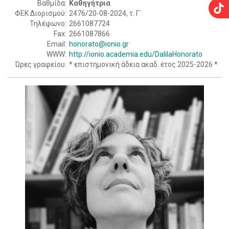
Βαθμίδα:
Καθηγήτρια
ΦΕΚ Διορισμού:
2476/20-08-2024, τ. Γ΄
Τηλέφωνο:
2661087724
Fax:
2661087866
Email:
honorato@ionio.gr
WWW:
http://ionio.academia.edu/DalilaHonorato
Ώρες γραφείου:
* επιστημονική άδεια ακαδ. έτος 2025-2026 *