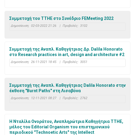
Συμμετοχή του ΤΤΗΕ στο Συνέδριο FEMeeting 2022
Δημοσίευση:
02-03-2022 21:26
|
Προβολές:
3102
Συμμετοχή της Αναπλ. Καθηγήτριας Δρ. Dalila Honorato
στο Re͏s͏e͏a͏r͏c͏h͏ p͏r͏a͏c͏t͏i͏c͏e͏s͏ i͏n͏ a͏r͏t͏, d͏e͏s͏i͏g͏n͏ a͏n͏d͏ a͏r͏c͏h͏i͏t͏e͏c͏t͏u͏r͏e͏ #2
Δημοσίευση:
26-11-2021 18:45
|
Προβολές:
3051
Συμμετοχή της Αναπλ. Καθηγήτριας Dalila Honorato στην
έκθεση "Burnt Paths" στη Λισαβόνα
Δημοσίευση:
12-11-2021 08:27
|
Προβολές:
2762
Η Νταλίλα Ονοράτου, Αναπληρώτρια Καθηγήτρια ΤΤΗΕ,
μέλος του Editorial Organism του επιστημονικού
περιοδικού "Technoetic Arts" της Intellect