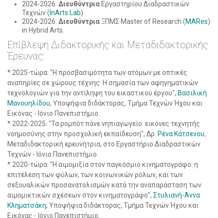
2024-2026:
Διευθύντρια
Εργαστηρίου Διαδραστικών
Τεχνών (
InArts Lab
).
2024-2026:
Διευθύντρια
ΞΠΜΣ Master of Research (
MARes
)
in Hybrid Arts.
Επίβλεψη Διδακτορικής και Μεταδιδακτορικής
Έρευνας:
* 2025-τώρα: "Η προσβασιμότητα των ατόμων με οπτικές
αναπηρίες σε χώρους τέχνης: Η σημασία των αφηγηματικών
τεχνολογιών για την αντίληψη του εικαστικού έργου",
Βασιλική
Μανουηλίδου
, Υποψήφια διδάκτορας, Τμήμα Τεχνών Ήχου και
Εικόνας - Ιόνιο Πανεπιστήμιο.
* 2022-2025: "Τα ρομπότ πάνε νηπιαγωγείο: εικόνες τεχνητής
νοημοσύνης στην προσχολική εκπαίδευση", Δρ.
Ρένα Κάτσενου
,
Μεταδιδακτορική ερευνήτρια, στο Εργαστήριο Διαδραστικών
Τεχνών - Ιόνιο Πανεπιστήμιο.
* 2020-τώρα: "Η αιμομιξία στον παγκόσμιο κινηματογράφο: η
επιτέλεση των φύλων, των κοινωνικών ρόλων, και των
σεξουαλικών προσανατολισμών κατά την αναπαράσταση των
αιμομικτικών σχέσεων στον κινηματογράφο",
Στυλιανή-Άννα
Κληματσάκη
, Υποψήφια διδάκτορας, Τμήμα Τεχνών Ήχου και
Εικόνας - Ιόνιο Πανεπιστήμιο.