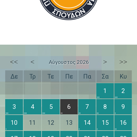
<<
<
>
>>
Αύγουστος 2026
Δε
Τρ
Τε
Πε
Πα
Σα
Κυ
1
2
3
4
5
6
7
8
9
10
11
12
13
14
15
16