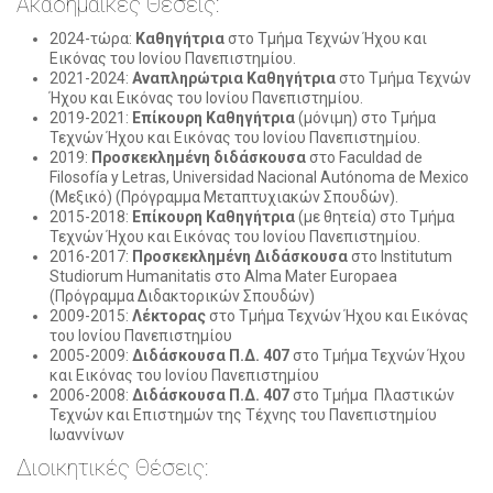
Ακαδημαϊκές Θέσεις:
2024-τώρα:
Καθηγήτρια
στο Τμήμα Τεχνών Ήχου και
Εικόνας του Ιονίου Πανεπιστημίου.
2021-2024:
Αναπληρώτρια Καθηγήτρια
στο Τμήμα Τεχνών
Ήχου και Εικόνας του Ιονίου Πανεπιστημίου.
2019-2021:
Επίκουρη Καθηγήτρια
(μόνιμη) στο Τμήμα
Τεχνών Ήχου και Εικόνας του Ιονίου Πανεπιστημίου.
2019:
Προσκεκλημένη διδάσκουσα
στο Faculdad de
Filosofía y Letras, Universidad Nacional Autónoma de Mexico
(Μεξικό) (Πρόγραμμα Μεταπτυχιακών Σπουδών).
2015-2018:
Επίκουρη Καθηγήτρια
(με θητεία) στο Τμήμα
Τεχνών Ήχου και Εικόνας του Ιονίου Πανεπιστημίου.
2016-2017:
Προσκεκλημένη Διδάσκουσα
στο Institutum
Studiorum Humanitatis στο Alma Mater Europaea
(Πρόγραμμα Διδακτορικών Σπουδών)
2009-2015:
Λέκτορας
στο Τμήμα Τεχνών Ήχου και Εικόνας
του Ιονίου Πανεπιστημίου
2005-2009:
Διδάσκουσα Π.Δ. 407
στο Τμήμα Τεχνών Ήχου
και Εικόνας του Ιονίου Πανεπιστημίου
2006-2008:
Διδάσκουσα Π.Δ. 407
στο Τμήμα Πλαστικών
Τεχνών και Επιστημών της Τέχνης του Πανεπιστημίου
Ιωαννίνων
Διοικητικές Θέσεις: