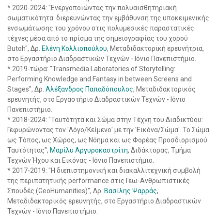
* 2020-2024: "Ενεργοποιώντας την πολυαισθητηριακή
σωματικότητα: διερευνώντας την εμβάθυνση της υποκειμενικής
ενσωμάτωσης του χρόνου στις πολυμεσικές παραστατικές
τέχνες μέσα από το πρίσμα της σημειογραφίας του χορού
Butoh", Δρ.
Ελένη Κολλιοπούλου
, Μεταδιδακτορική ερευνήτρια,
στο Εργαστήριο Διαδραστικών Τεχνών - Ιόνιο Πανεπιστήμιο.
* 2019-τώρα: "Transmedia Laboratories of Storytelling:
Performing Knowledge and Fantasy in between Screens and
Stages", Δρ.
Αλέξανδρος Παπαδόπουλος
, Μεταδιδακτορικός
ερευνητής, στο Εργαστήριο Διαδραστικών Τεχνών - Ιόνιο
Πανεπιστήμιο.
* 2018-2024: "Ταυτότητα και Σώμα στην Τέχνη του Διαδικτύου:
Γεφυρώνοντας τον 'Λόγο/Κείμενο' με την 'Εικόνα/Σώμα'. Το Σώμα
ως Τόπος, ως Χώρος, ως Νόημα και ως Φορέας Προσδιορισμού
Ταυτότητας",
Μαρίλυ Αργυροκαστρίτη
, Διδάκτορας, Τμήμα
Τεχνών Ήχου και Εικόνας - Ιόνιο Πανεπιστήμιο.
* 2017-2019: "Η διεπιστημονική και διακαλλιτεχνική συμβολή
της περιπατητικής performance στις Γεω-Ανθρωπιστικές
Σπουδές (GeoHumanities)", Δρ.
Βασίλης Ψαρράς
,
Μεταδιδακτορικός ερευνητής, στο Εργαστήριο Διαδραστικών
Τεχνών - Ιόνιο Πανεπιστήμιο.