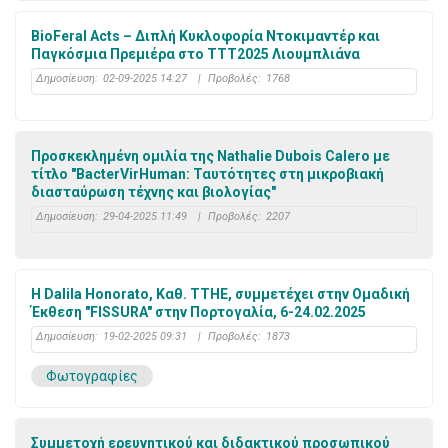
BioFeral Acts – Διπλή Κυκλοφορία Ντοκιμαντέρ και
Παγκόσμια Πρεμιέρα στο TTT2025 Λιουμπλιάνα
Δημοσίευση:
02-09-2025 14:27
|
Προβολές:
1768
Προσκεκλημένη ομιλία της Nathalie Dubois Calero με
τίτλο "BacterVirHuman: Ταυτότητες στη μικροβιακή
διασταύρωση τέχνης και βιολογίας"
Δημοσίευση:
29-04-2025 11:49
|
Προβολές:
2207
Η Dalila Honorato, Καθ. ΤΤΗΕ, συμμετέχει στην Ομαδική
Έκθεση "FISSURA" στην Πορτογαλία, 6-24.02.2025
Δημοσίευση:
19-02-2025 09:31
|
Προβολές:
1873
Φωτογραφίες
Συμμετοχή ερευνητικού και διδακτικού προσωπικού