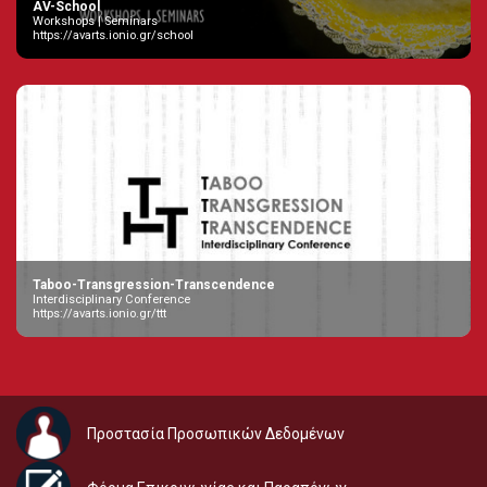
AV-School
Workshops | Seminars
https://avarts.ionio.gr/school
Taboo-Transgression-Transcendence
Interdisciplinary Conference
https://avarts.ionio.gr/ttt
Προστασία Προσωπικών Δεδομένων