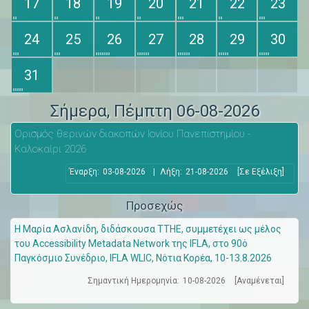
17
18
19
20
21
22
23
24
25
26
27
28
29
30
31
Σήμερα
, Πέμπτη 06-08-2026
Ορισμός θερινών διακοπών Ιονίου Πανεπιστημίου -
Καλοκαίρι 2026
Έναρξη:
03-08-2026
|
Λήξη:
21-08-2026
[Σε Εξέλιξη]
Προσεχώς
Η Μαρία Ασλανίδη, διδάσκουσα ΤΤΗΕ, συμμετέχει ως μέλος
του Accessibility Metadata Network της IFLA, στο 90ό
Παγκόσμιο Συνέδριο, IFLA WLIC, Νότια Κορέα, 10-13.8.2026
Σημαντική Ημερομηνία:
10-08-2026
[Αναμένεται]