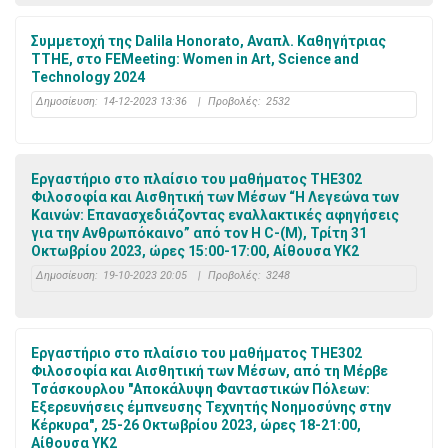
Συμμετοχή της Dalila Honorato, Αναπλ. Καθηγήτριας
ΤΤΗΕ, στο FEMeeting: Women in Art, Science and
Technology 2024
Δημοσίευση:
14-12-2023 13:36
|
Προβολές:
2532
Εργαστήριο στο πλαίσιο του μαθήματος THE302
Φιλοσοφία και Αισθητική των Μέσων “Η Λεγεώνα των
Καινών: Επανασχεδιάζοντας εναλλακτικές αφηγήσεις
για την Ανθρωπόκαινο” από τον H C-(M), Τρίτη 31
Οκτωβρίου 2023, ώρες 15:00-17:00, Αίθουσα ΥΚ2
Δημοσίευση:
19-10-2023 20:05
|
Προβολές:
3248
Εργαστήριο στο πλαίσιο του μαθήματος THE302
Φιλοσοφία και Αισθητική των Μέσων, από τη Μέρβε
Τσάσκουρλου "Αποκάλυψη Φανταστικών Πόλεων:
Εξερευνήσεις έμπνευσης Τεχνητής Νοημοσύνης στην
Κέρκυρα", 25-26 Οκτωβρίου 2023, ώρες 18-21:00,
Αίθουσα ΥΚ2