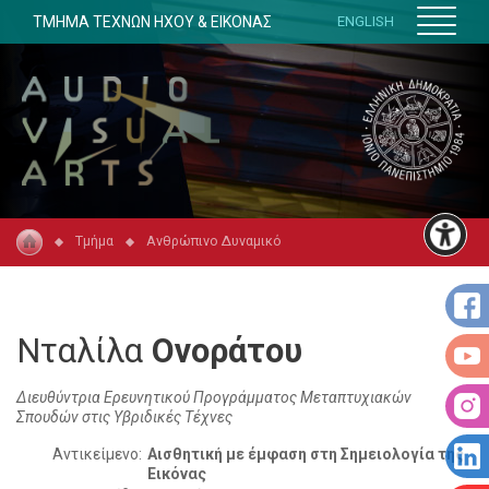
ΤΜΗΜΑ ΤΕΧΝΩΝ ΗΧΟΥ & ΕΙΚΟΝΑΣ
ENGLISH
Τμήμα
Ανθρώπινο Δυναμικό
Νταλίλα
Ονοράτου
Διευθύντρια Ερευνητικού Προγράμματος Μεταπτυχιακών
Σπουδών στις Υβριδικές Τέχνες
Αντικείμενο:
Αισθητική με έμφαση στη Σημειολογία της
Εικόνας