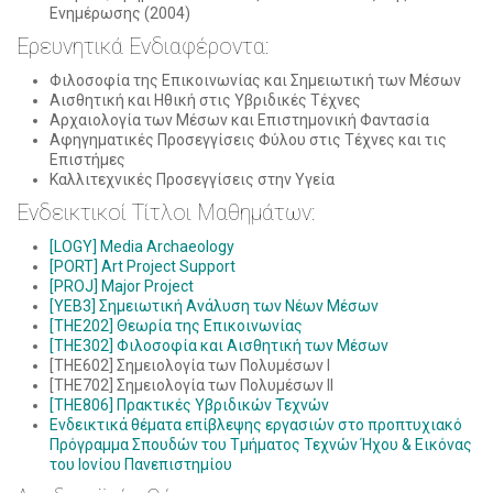
Ενημέρωσης (2004)
Ερευνητικά Ενδιαφέροντα:
Φιλοσοφία της Επικοινωνίας και Σημειωτική των Μέσων
Αισθητική και Ηθική στις Υβριδικές Τέχνες
Αρχαιολογία των Μέσων και Επιστημονική Φαντασία
Αφηγηματικές Προσεγγίσεις Φύλου στις Τέχνες και τις
Επιστήμες
Καλλιτεχνικές Προσεγγίσεις στην Υγεία
Ενδεικτικοί Τίτλοι Μαθημάτων:
[LOGY] Media Archaeology
[PORT] Art Project Support
[PROJ] Major Project
[YEB3] Σημειωτική Ανάλυση των Νέων Μέσων
[THE202] Θεωρία της Επικοινωνίας
[THE302] Φιλοσοφία και Αισθητική των Μέσων
[THE602] Σημειολογία των Πολυμέσων Ι
[THE702] Σημειολογία των Πολυμέσων ΙΙ
[THE806] Πρακτικές Υβριδικών Τεχνών
Ενδεικτικά θέματα επίβλεψης εργασιών στο προπτυχιακό
Πρόγραμμα Σπουδών του Τμήματος Τεχνών Ήχου & Εικόνας
του Ιονίου Πανεπιστημίου