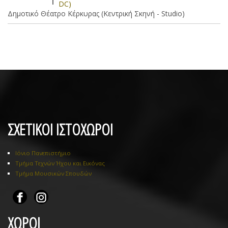
DC)
Δημοτικό Θέατρο Κέρκυρας (Κεντρική Σκηνή - Studio)
ΣΧΕΤΙΚΟΙ ΙΣΤΟΧΩΡΟΙ
Ιόνιο Πανεπιστήμιο
Τμήμα Τεχνών Ήχου και Εικόνας
Τμήμα Μουσικών Σπουδών
ΧΩΡΟΙ