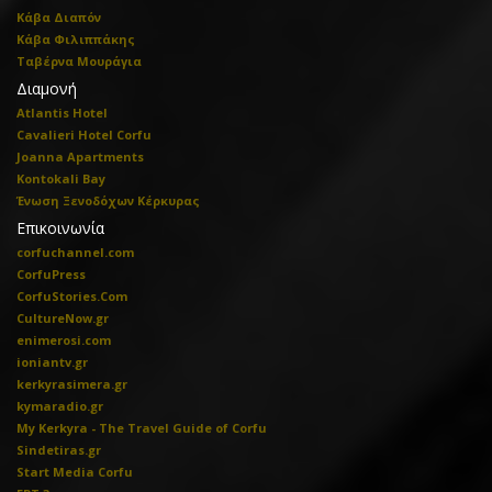
Κάβα Διαπόν
Κάβα Φιλιππάκης
Ταβέρνα Μουράγια
Διαμονή
Atlantis Hotel
Cavalieri Hotel Corfu
Joanna Apartments
Kontokali Bay
Ένωση Ξενοδόχων Κέρκυρας
Επικοινωνία
corfuchannel.com
CorfuPress
CorfuStories.Com
CultureNow.gr
enimerosi.com
ioniantv.gr
kerkyrasimera.gr
kymaradio.gr
My Kerkyra - The Travel Guide of Corfu
Sindetiras.gr
Start Media Corfu