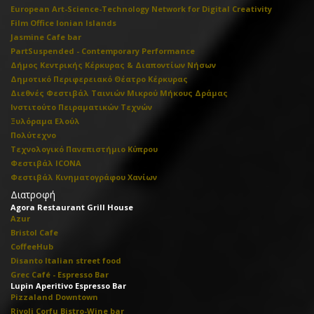
European Art-Science-Technology Network for Digital Creativity
Film Office Ionian Islands
Jasmine Cafe bar
PartSuspended - Contemporary Performance
Δήμος Κεντρικής Κέρκυρας & Διαποντίων Νήσων
Δημοτικό Περιφερειακό Θέατρο Κέρκυρας
Διεθνές Φεστιβάλ Ταινιών Μικρού Μήκους Δράμας
Ινστιτούτο Πειραματικών Τεχνών
Ξυλόραμα Ελούλ
Πολύτεχνο
Τεχνολογικό Πανεπιστήμιο Κύπρου
Φεστιβάλ ICONA
Φεστιβάλ Κινηματογράφου Χανίων
Διατροφή
Agora Restaurant Grill House
Azur
Bristol Cafe
CoffeeHub
Disanto Italian street food
Grec Café - Espresso Bar
Lupin Aperitivo Espresso Bar
Pizzaland Downtown
Rivoli Corfu Bistro-Wine bar