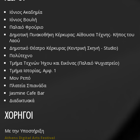
Ιόνιος Ακαδημία
Ιόνιος Βουλή
Παλαιό Φρούριο
Δημοτική Πινακοθήκη Κέρκυρας: Αίθουσα Τέχνης- Κήπος του
Λαού
Δημοτικό Θέατρο Κέρκυρας (Κεντρική Σκηνή - Studio)
Πολύτεχνο
Τμήμα Τεχνών Ήχου και Εικόνας (Παλαιό Ψυχιατρείο)
Τμήμα Ιστορίας, Αμφ. 1
Μον Ρεπό
Πλατεία Σπιανάδα
Jasmine Cafe Bar
Διαδικτυακά
ΧΟΡΗΓΟΙ
Με την Υποστήριξη
Athens Digital Arts Festival