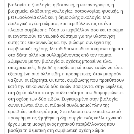
βιολογία, η ζωολογία, η βοτανική, η ωκεανογραφία, η
βιοχημεία, κλάδοι της γεωλογίας, αστρονομίας, φυσικής, η
μετεωρολογία αλλά και η δημοφιλής οικολογία. Μία
διαλογική σχέση σώματος και περιβάλλοντος σε ένα
πλαίσιο συμβίωσης: Τόσο το περιβάλλον όσο και το σώμα
ενεργοποιούν το νευρικό σύστημα για την υλοποίηση
αυτής της επικοινωνίας και την βιώσιμη συνέχεια της
συμβιωτικής σχέσης. Μεταδίδουν κωδικοποιημένα σήματα
στο δέκτη αλλά και συλλαμβάνοντας από τον πομπό.
Σύμφωνα με την βιολογία οι σχέσεις μπορεί να είναι
υποχρεωτικές, δηλαδή η επιβίωση κάποιων ειδών να είναι
εξαρτημένη από άλλα είδη, η προαιρετικές, όταν μπορούν
να ζουν ανεξάρτητα. Οι τύποι συμβίωσης που προκύπτουν
κατά την επικοινωνία δύο ειδών βασίζονται στην ωφέλεια,
στη ζημία αλλά και στην ουδετερότητα που διαμορφώνεται
στη σχέση των δύο ειδών. Συγκεκριμένα στην βιολογία
συναντώνται όλοι οι πιθανοί συνδυασμοί πλην της
αμοιβαίας ουδετερότητας. Στα πλαίσια του εκπαιδευτικού
προγράμματος ζητήθηκε η δημιουργία ενός καλλιτεχνικού
έργου με τη μορφή ενός ηχητικού περιβάλλοντος που
βασίζει τη θεματική στη συμβιωτική σχέση Σώμα/