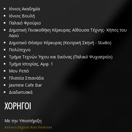
Ιόνιος Ακαδημία
Ιόνιος Βουλή
Παλαιό Φρούριο
Δημοτική Πινακοθήκη Κέρκυρας: Αίθουσα Τέχνης- Κήπος του
Λαού
Δημοτικό Θέατρο Κέρκυρας (Κεντρική Σκηνή - Studio)
Πολύτεχνο
Τμήμα Τεχνών Ήχου και Εικόνας (Παλαιό Ψυχιατρείο)
Τμήμα Ιστορίας, Αμφ. 1
Μον Ρεπό
Πλατεία Σπιανάδα
Jasmine Cafe Bar
Διαδικτυακά
ΧΟΡΗΓΟΙ
Με την Υποστήριξη
Athens Digital Arts Festival