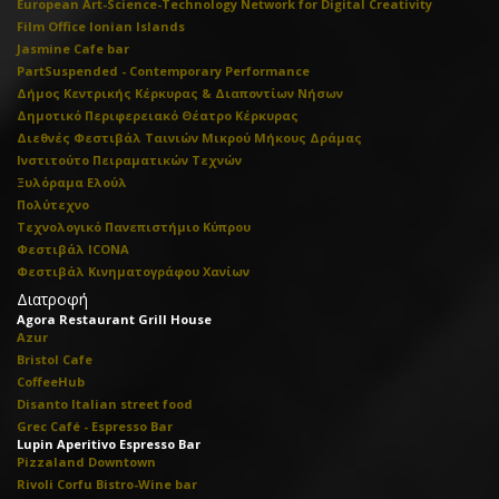
European Art-Science-Technology Network for Digital Creativity
Film Office Ionian Islands
Jasmine Cafe bar
PartSuspended - Contemporary Performance
Δήμος Κεντρικής Κέρκυρας & Διαποντίων Νήσων
Δημοτικό Περιφερειακό Θέατρο Κέρκυρας
Διεθνές Φεστιβάλ Ταινιών Μικρού Μήκους Δράμας
Ινστιτούτο Πειραματικών Τεχνών
Ξυλόραμα Ελούλ
Πολύτεχνο
Τεχνολογικό Πανεπιστήμιο Κύπρου
Φεστιβάλ ICONA
Φεστιβάλ Κινηματογράφου Χανίων
Διατροφή
Agora Restaurant Grill House
Azur
Bristol Cafe
CoffeeHub
Disanto Italian street food
Grec Café - Espresso Bar
Lupin Aperitivo Espresso Bar
Pizzaland Downtown
Rivoli Corfu Bistro-Wine bar