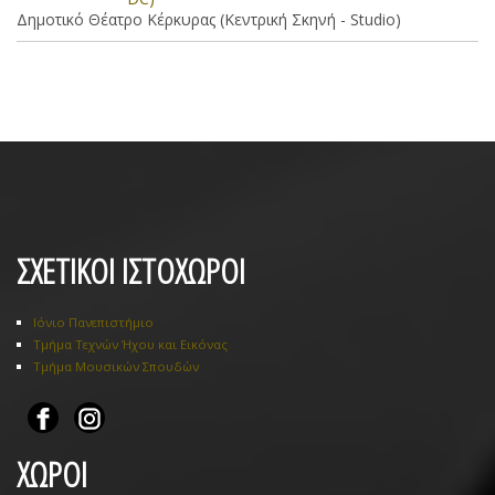
Δημοτικό Θέατρο Κέρκυρας (Κεντρική Σκηνή - Studio)
ΣΧΕΤΙΚΟΙ ΙΣΤΟΧΩΡΟΙ
Ιόνιο Πανεπιστήμιο
Τμήμα Τεχνών Ήχου και Εικόνας
Τμήμα Μουσικών Σπουδών
ΧΩΡΟΙ