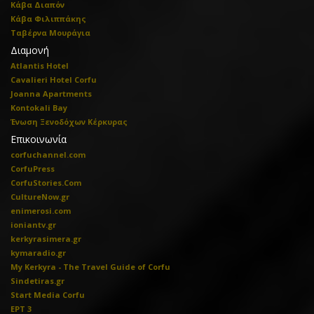
Κάβα Διαπόν
Κάβα Φιλιππάκης
Ταβέρνα Μουράγια
Διαμονή
Atlantis Hotel
Cavalieri Hotel Corfu
Joanna Apartments
Kontokali Bay
Ένωση Ξενοδόχων Κέρκυρας
Επικοινωνία
corfuchannel.com
CorfuPress
CorfuStories.Com
CultureNow.gr
enimerosi.com
ioniantv.gr
kerkyrasimera.gr
kymaradio.gr
My Kerkyra - The Travel Guide of Corfu
Sindetiras.gr
Start Media Corfu
ΕΡΤ 3