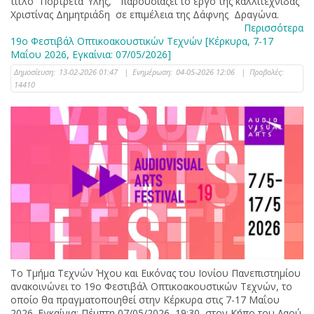
τίτλο “Πόρτρετα Ύλης,” παρουσιάζει το έργο της καλλιτέχνιδας
Χριστίνας Δημητριάδη σε επιμέλεια της Δάφνης Δραγώνα.
Περισσότερα
19ο Φεστιβάλ Οπτικοακουστικών Τεχνών [Κέρκυρα, 7-17
Μαΐου 2026, Εγκαίνια: 07/05/2026]
Δημοσίευση:
13-02-2026 01:47
|
Ενημέρωση:
04-05-2026 12:06
|
Προβολές:
14410
Το Τμήμα Τεχνών Ήχου και Εικόνας του Ιονίου Πανεπιστημίου
ανακοινώνει το 19ο Φεστιβάλ Οπτικοακουστικών Τεχνών, το
οποίο θα πραγματοποιηθεί στην Κέρκυρα στις 7-17 Μαΐου
2026. Εγκαίνια: Πέμπτη 07/05/2026, 19:30, στον Κήπο του Λαού