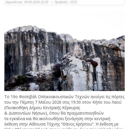
Δημοσίευση:
04-05-2026 20:29
|
Προβολές:
2372
Το 19ο Φεστιβάλ Οπτικοακουστικών Τεχνών ανοίγει τις πόρτες
του την Πέμπτη 7 Μαΐου 2026 στις 19:30 στον Κήπο του Λαού
(Πινακοθήκη Δήμου Κεντρικής Κέρκυρας
& Διαποντίων Νήσων), όπου θα πραγματοποιηθούν
τα εγκαίνια και θα ακολουθήσει ξενάγηση στην κεντρική
έκθεση στην Αίθουσα Τέχνης “Θάνος Χρήστου”. Η έκθεση με