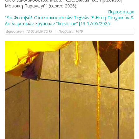
Μουσική Παραγωγή" (εαρινό 2026).
Περισσότερα
19ο Φεστιβάλ Οπτικοακουστικών Τεχνών Έκθεση Πτυχιακών &
Διπλωματικών Εργασιών “finish line” [13-17/05/2026]
Δημοσίευση:
12-05-2026 20:19
|
Προβολές:
1619