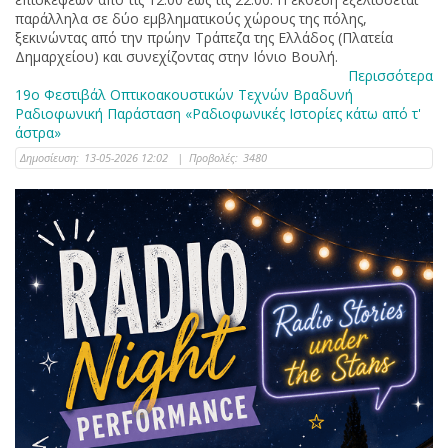
παράλληλα σε δύο εμβληματικούς χώρους της πόλης,
ξεκινώντας από την πρώην Τράπεζα της Ελλάδος (Πλατεία
Δημαρχείου) και συνεχίζοντας στην Ιόνιο Βουλή.
Περισσότερα
19ο Φεστιβάλ Οπτικοακουστικών Τεχνών Bραδυνή
Ραδιοφωνική Παράσταση «Ραδιοφωνικές Ιστορίες κάτω από τ'
άστρα»
Δημοσίευση:
13-05-2026 12:02
|
Προβολές:
3480