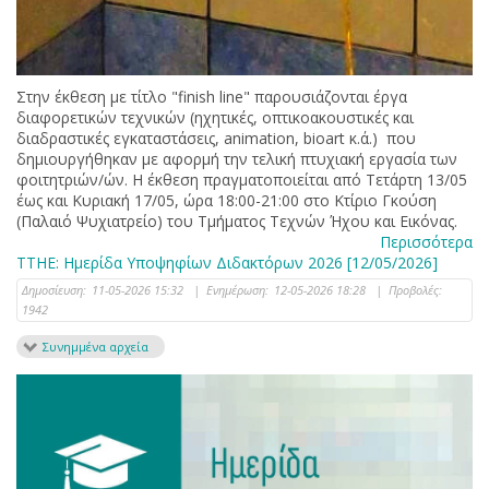
Στην έκθεση με τίτλο "finish line" παρουσιάζονται έργα
διαφορετικών τεχνικών (ηχητικές, οπτικοακουστικές και
διαδραστικές εγκαταστάσεις, animation, bioart κ.ά.) που
δημιουργήθηκαν με αφορμή την τελική πτυχιακή εργασία των
φοιτητριών/ών. Η έκθεση πραγματοποιείται από Τετάρτη 13/05
έως και Κυριακή 17/05, ώρα 18:00-21:00 στο Κτίριο Γκούση
(Παλαιό Ψυχιατρείο) του Τμήματος Τεχνών Ήχου και Εικόνας.
Περισσότερα
ΤΤΗΕ: Ημερίδα Υποψηφίων Διδακτόρων 2026 [12/05/2026]
Δημοσίευση:
11-05-2026 15:32
|
Ενημέρωση:
12-05-2026 18:28
|
Προβολές:
1942
Συνημμένα αρχεία