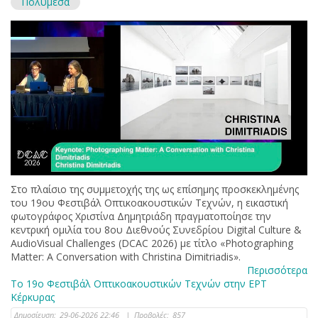
Πολυμέσα
Στο πλαίσιο της συμμετοχής της ως επίσημης προσκεκλημένης
του 19ου Φεστιβάλ Οπτικοακουστικών Τεχνών, η εικαστική
φωτογράφος Χριστίνα Δημητριάδη πραγματοποίησε την
κεντρική ομιλία του 8ου Διεθνούς Συνεδρίου Digital Culture &
AudioVisual Challenges (DCAC 2026) με τίτλο «Photographing
Matter: A Conversation with Christina Dimitriadis».
Περισσότερα
Το 19ο Φεστιβάλ Οπτικοακουστικών Τεχνών στην ΕΡΤ
Κέρκυρας
Δημοσίευση:
29-06-2026 22:46
|
Προβολές:
857