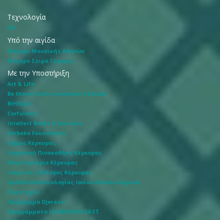
Τεχνολογία
HP
Υπό την αιγίδα
Μέγαρο Μουσικής Αθηνών
Μέγαρο Σειρά Γέφυρες
Με την Υποστήριξη
Art & Life
Be there! Corfu animation Festival
BiHELab
Corfuland
Intellect Books & Journals
Verbeke Foundation
Δήμος Κέρκυρας
Δημοτική Πινακοθήκη Κέρκυρας
Επιμελητήριο Κέρκυρας
Ιατρικός Σύλλογος Κέρκυρας
Ομάδα Μουσειολογίας Ιονίου Πανεπιστημίου
Πολύτεχνο
Πρόγραμμα Djerassi
Προγράμματα LEONARDO/ISAST