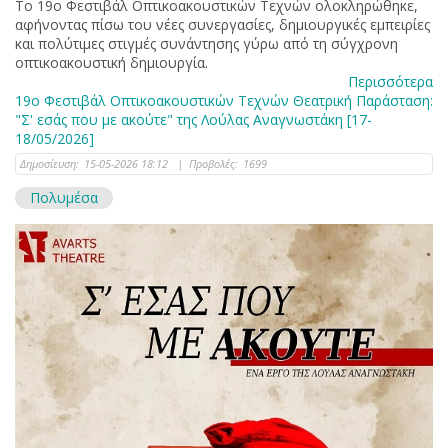
Το 19ο Φεστιβάλ Οπτικοακουστικών Τεχνών ολοκληρώθηκε,
αφήνοντας πίσω του νέες συνεργασίες, δημιουργικές εμπειρίες
και πολύτιμες στιγμές συνάντησης γύρω από τη σύγχρονη
οπτικοακουστική δημιουργία.
Περισσότερα
19ο Φεστιβάλ Οπτικοακουστικών Τεχνών Θεατρική Παράσταση:
"Σ' εσάς που με ακούτε" της Λούλας Αναγνωστάκη [17-
18/05/2026]
Δημοσίευση:
15-05-2026 18:12
|
Προβολές:
1699
Πολυμέσα