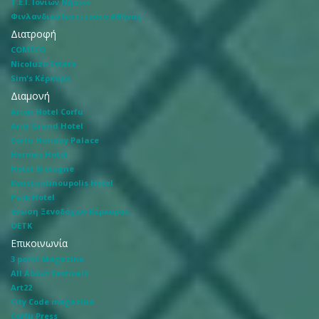
Τ.Ε.Ι. Ιόνιων Νήσων
Φινλανδικό Ινστιτούτο Αθήνας
Διατροφή
COMECO
Nicoluzo Estate
Sim's Κέρκυρα
Διαμονή
Arion Hotel Corfu
Ariti Grand Hotel
Corfu Holiday Palace
Hermes Hotel
Hotel Bretagne
Konstantinoupolis Hotel
Park Hotel
Ένωση Ξενοδόχων Κέρκυρας
ΟΕΤΚ
Επικοινωνία
3 point Magazine
All About Festivals
Art22
City Code magazine
Corfu Press