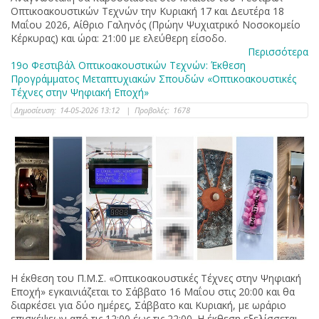
Οπτικοακουστικών Τεχνών την Κυριακή 17 και Δευτέρα 18
Μαΐου 2026, Αίθριο Γαληνός (Πρώην Ψυχιατρικό Νοσοκομείο
Κέρκυρας) και ώρα: 21:00 με ελεύθερη είσοδο.
Περισσότερα
19ο Φεστιβάλ Οπτικοακουστικών Τεχνών: Έκθεση
Προγράμματος Μεταπτυχιακών Σπουδών «Οπτικοακουστικές
Τέχνες στην Ψηφιακή Εποχή»
Δημοσίευση:
14-05-2026 13:12
|
Προβολές:
1678
Η έκθεση του Π.Μ.Σ. «Οπτικοακουστικές Τέχνες στην Ψηφιακή
Εποχή» εγκαινιάζεται το Σάββατο 16 Μαΐου στις 20:00 και θα
διαρκέσει για δύο ημέρες, Σάββατο και Κυριακή, με ωράριο
επισκέψεων από τις 12:00 έως τις 22:00. Η έκθεση εξελίσσεται