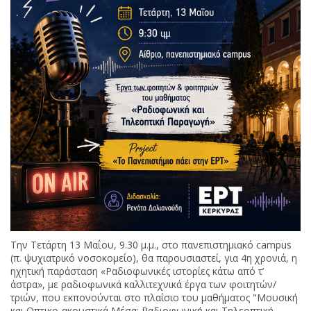
Την Τετάρτη 13 Μαΐου, 9.30 μ.μ., στο πανεπιστημιακό campus
(π. ψυχιατρικό νοσοκομείο), θα παρουσιαστεί, για 4η χρονιά, η
ηχητική παράσταση «Ραδιοφωνικές ιστορίες κάτω από τ’
άστρα», με ραδιοφωνικά καλλιτεχνικά έργα των φοιτητών/
τριών, που εκπονούνται στο πλαίσιο του μαθήματος "Μουσική
και Οπτικο-ακουστικά Μέσα: Ραδιοφωνική και Τηλεοπτική