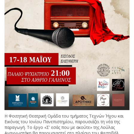
Η Φοιτητική Θεατρική Ομάδα του τμήματος Τεχνών Ήχου και
Εικόνας του Ιονίου Πανεπιστημίου, παρουσιάζει τη νέα της
παραγωγή. Το έργο «Σ' εσάς που με ακούτε» της Λούλας
Αναγνωστάκη θα παρουσιαστεί στο πλαίσιο του Φεστιβάλ