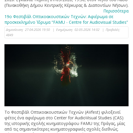
(Πινακοθήκη Δήμου Κεντρικής Κέρκυρας & Διαποντίων Νήσων).
Περισσότερα
19ο Φεστιβάλ Οπτικοακουστικών Τεχνών: Αφιέρωμα σε
προσκεκλημένο Ίδρυμα “FAMU - Centre for Audiovisual Studies”
Δημοσίευση:
27-04-2026 19:50
|
Ενημέρωση:
02-05-2026 14:02
|
Προβολές:
4849
Το Φεστιβάλ Οπτικοακουστικών Τεχνών (AVfest) φιλοξενεί
φέτος ένα αφιέρωμα στο Center for AudioVisual Studies (CAS)
της ιστορικής σχολής κινηματογράφου FAMU της Πράγας, μίας
από τις σημαντικότερες κινηματογραφικές σχολές διεθνώς.