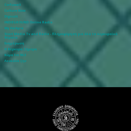
Corfuwall
Culture Now
Digicult
INDIEGROUND Online Radio
My Kerkyra
Start Media Tv and Radio - Πληροφόρηση για όλα τα κερκυραϊκά
θέματα
Ενημέρωση
Η Κέρκυρα Σήμερα
Κύμα Fm 90.3
Λευκάδα ζην