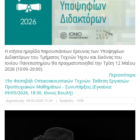
Η ετήσια ημερίδα παρουσιάσεων έρευνας των Υποψηφίων
Διδακτόρων του Τμήματος Τεχνών Ήχου και Εικόνας του
Ιονίου Πανεπιστημίου θα πραγματοποιηθεί την Τρίτη 12 Μαΐου
2026 (10:00-20:00).
Περισσότερα
19ο Φεστιβάλ Οπτικοακουστικών Τεχνών: Έκθεση Εργασιών
Προπτυχιακών Μαθημάτων - Συνυπάρξεις (Εγκαίνια:
09/05/2026, 18:30, Ιόνιος Βουλή)
Δημοσίευση:
09-05-2026 11:24
|
Προβολές:
1308