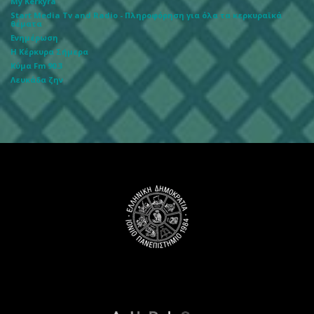
My Kerkyra
Start Media Tv and Radio - Πληροφόρηση για όλα τα κερκυραϊκά
θέματα
Ενημέρωση
Η Κέρκυρα Σήμερα
Κύμα Fm 90.3
Λευκάδα ζην