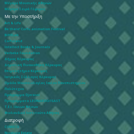
Μέγαρο Μουσικής Αθηνών
Μέγαρο Σειρά Γέφυρες
Με την Υποστήριξη
Art & Life
Be there! Corfu animation Festival
BiHELab
Corfuland
Intellect Books & Journals
Verbeke Foundation
Δήμος Κέρκυρας
Δημοτική Πινακοθήκη Κέρκυρας
Επιμελητήριο Κέρκυρας
Ιατρικός Σύλλογος Κέρκυρας
Ομάδα Μουσειολογίας Ιονίου Πανεπιστημίου
Πολύτεχνο
Πρόγραμμα Djerassi
Προγράμματα LEONARDO/ISAST
Τ.Ε.Ι. Ιόνιων Νήσων
Φινλανδικό Ινστιτούτο Αθήνας
Διατροφή
COMECO
Nicoluzo Estate