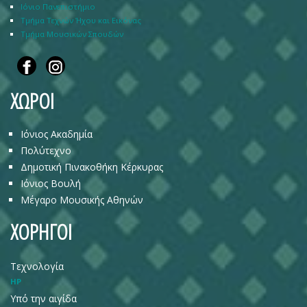
Ιόνιο Πανεπιστήμιο
Τμήμα Τεχνών Ήχου και Εικόνας
Τμήμα Μουσικών Σπουδών
ΧΩΡΟΙ
Ιόνιος Ακαδημία
Πολύτεχνο
Δημοτική Πινακοθήκη Κέρκυρας
Ιόνιος Βουλή
Μέγαρο Μουσικής Αθηνών
ΧΟΡΗΓΟΙ
Τεχνολογία
HP
Υπό την αιγίδα