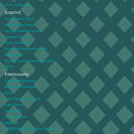
Sim's Κέρκυρα
Διαμονή
Arion Hotel Corfu
Ariti Grand Hotel
Corfu Holiday Palace
Hermes Hotel
Hotel Bretagne
Konstantinoupolis Hotel
Park Hotel
Ένωση Ξενοδόχων Κέρκυρας
ΟΕΤΚ
Επικοινωνία
3 point Magazine
All About Festivals
Art22
City Code magazine
Corfu Press
Corfuwall
Culture Now
Digicult
INDIEGROUND Online Radio