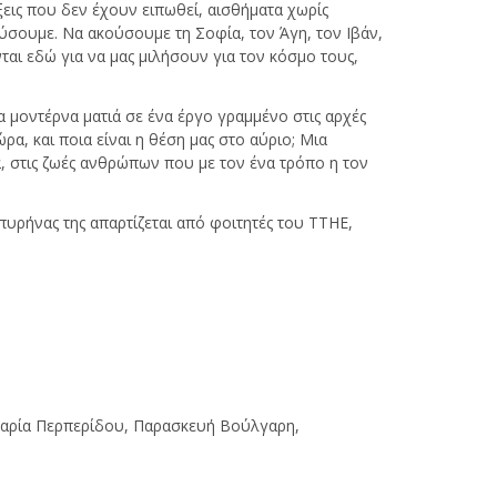
ξεις που δεν έχουν ειπωθεί, αισθήματα χωρίς
ούσουμε. Να ακούσουμε τη Σοφία, τον Άγη, τον Ιβάν,
ονται εδώ για να μας μιλήσουν για τον κόσμο τους,
 μοντέρνα ματιά σε ένα έργο γραμμένο στις αρχές
, και ποια είναι η θέση μας στο αύριο; Μια
α, στις ζωές ανθρώπων που με τον ένα τρόπο η τον
υρήνας της απαρτίζεται από φοιτητές του ΤΤΗΕ,
Μαρία Περπερίδου, Παρασκευή Βούλγαρη,