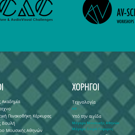
Ι
ΧΟΡΗΓΟΙ
ς Ακαδημία
Τεχνολογία
τεχνο
HP
ική Πινακοθήκη Κέρκυρας
Υπό την αιγίδα
ς Βουλή
Μέγαρο Μουσικής Αθηνών
Μέγαρο Σειρά Γέφυρες
ρο Μουσικής Αθηνών