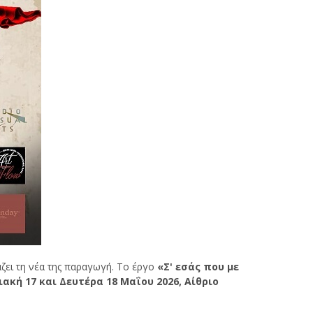
άζει τη νέα της παραγωγή. Το έργο
«Σ
'
εσάς που με
ιακή
17
και Δευτέρα
18
Μαΐου
2026,
Αίθριο