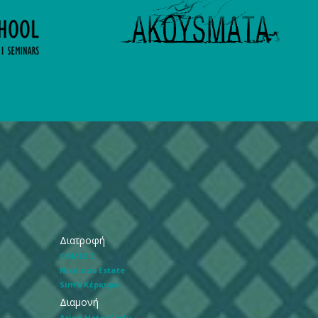
Διατροφή
COMECO
Nicoluzo Estate
Sim's Κέρκυρα
Διαμονή
Arion Hotel Corfu