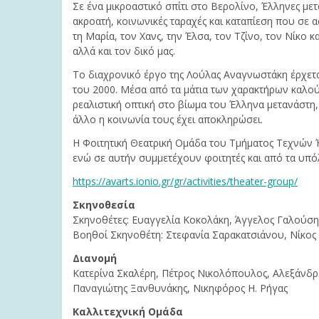
Σε ένα μικροαστικό σπίτι στο Βερολίνο, Έλληνες με
ακροατή, κοινωνικές ταραχές και καταπίεση που σε 
τη Μαρία, τον Χανς, την Έλσα, τον Τζίνο, τον Νίκο κ
αλλά και τον δικό μας.
Το διαχρονικό έργο της Λούλας Αναγνωστάκη έρχεται
του 2000. Μέσα από τα μάτια των χαρακτήρων καλού
ρεαλιστική οπτική στο βίωμα του Έλληνα μετανάστη,
άλλο η κοινωνία τους έχει αποκληρώσει.
Η Φοιτητική Θεατρική Ομάδα του Τμήματος Τεχνών Ή
ενώ σε αυτήν συμμετέχουν φοιτητές και από τα υπό
https://avarts.ionio.gr/gr/activities/theater-group/
Σκηνοθεσία
Σκηνοθέτες: Ευαγγελία Κοκολάκη, Άγγελος Γαλούση
Βοηθοί Σκηνοθέτη: Στεφανία Σαρακατσιάνου, Νίκος 
Διανομή
Κατερίνα Σκαλέρη, Πέτρος Νικολόπουλος, Αλεξάνδ
Παναγιώτης Ξανθυνάκης, Νικηφόρος Η. Ρήγας
Καλλιτεχνική Ομάδα