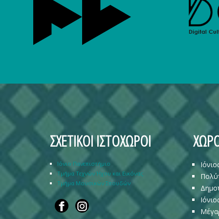
ΣΧΕΤΙΚΟΙ ΙΣΤΟΧΩΡΟΙ
ΧΩΡΟ
Ιόνιο Πανεπιστήμιο
Ιόνιο
Τμήμα Τεχνών Ήχου και Εικόνας
Πολύ
Τμήμα Μουσικών Σπουδών
Δημοτ
Ιόνιο
Μέγα