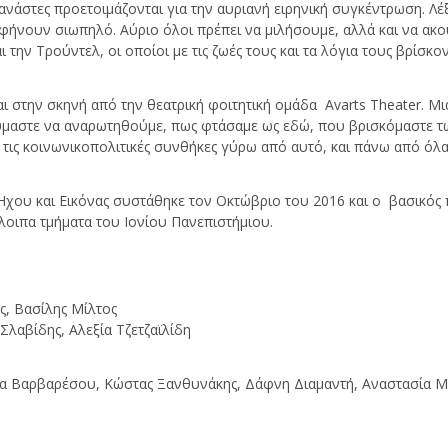
τανάστες προετοιμάζονται για την αυριανή ειρηνική συγκέντρωση. Λέ
αφήνουν σιωπηλό. Αύριο όλοι πρέπει να μιλήσουμε, αλλά και να ακ
αι την Τρούντελ, οι οποίοι με τις ζωές τους και τα λόγια τους βρίσκ
 στην σκηνή από την θεατρική φοιτητική ομάδα Avarts Theater. Μια
μαστε να αναρωτηθούμε, πως φτάσαμε ως εδώ, που βρισκόμαστε τώρα
 τις κοινωνικοπολιτικές συνθήκες γύρω από αυτό, και πάνω από όλ
χου και Εικόνας συστάθηκε τον Οκτώβριο του 2016 και ο βασικός π
λοιπα τμήματα του Ιονίου Πανεπιστήμιου.
ς, Βασίλης Μίλτος
Σλαβίδης, Αλεξία Τζετζαϊλίδη
ρα Βαρβαρέσου, Κώστας Ξανθυνάκης, Δάφνη Διαμαντή, Αναστασία 