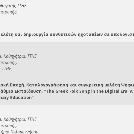
αθηγητής ΤΤΗΕ
πιτροπής:
Μελέτη και δημιουργία συνθετικών ηχοτοπίων σε υπολογι
λ. Καθηγήτρια, ΤΤΗΕ
επιτροπής:
ς ΤΤΗΕ,
ιακή Εποχή. Καταλογογράφηση και συγκριτική μελέτη Ψηφι
ια Εκπαίδευση. “The Greek Folk Song in the Digital Era: A C
imary Education”
λ. Καθηγήτρια, ΤΤΗΕ
επιτροπής:
στήμιο Πελοποννήσου