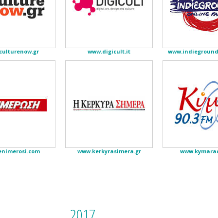
culturenow.gr
www.digicult.it
www.indieground
enimerosi.com
www.kerkyrasimera.gr
www.kymarad
2017