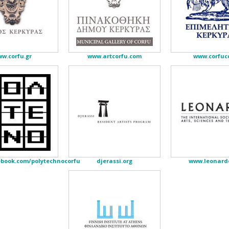
w.corfu.gr
www.artcorfu.com
www.corfucc
book.com/polytechnocorfu
djerassi.org
www.leonardo