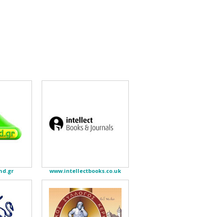
nd.gr
www.intellectbooks.co.uk