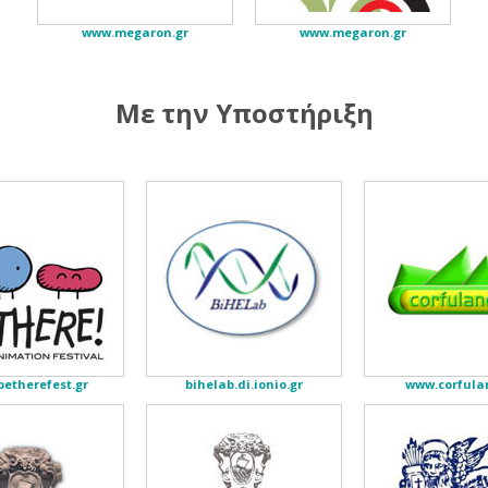
www.megaron.gr
www.megaron.gr
Με την Υποστήριξη
etherefest.gr
bihelab.di.ionio.gr
www.corfula