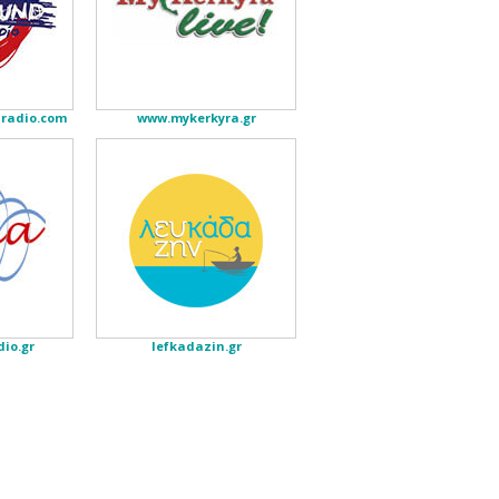
radio.com
www.mykerkyra.gr
io.gr
lefkadazin.gr