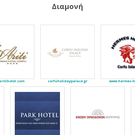
Διαμονή
ritihotel.com
corfuholidaypalace.gr
www.hermes-ho