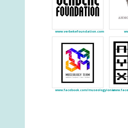
www.verbekefoundation.com
ww
www.facebook.com/museologyionio
www.face