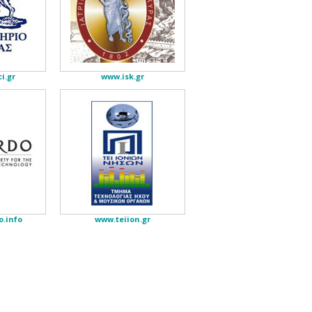
i.gr
www.isk.gr
.info
www.teiion.gr