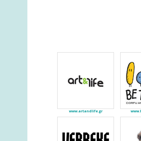
www.artandlife.gr
www.b