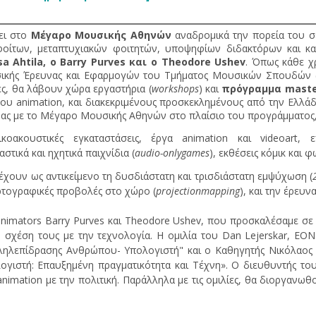
ει στο
Μέγαρο Μουσικής Αθηνών
αναδρομικά την πορεία του σ
φοίτων, μεταπτυχιακών φοιτητών, υποψηφίων διδακτόρων και 
a Ahtila, o Barry Purves και o Theodore Ushev
. Όπως κάθε χ
σικής Έρευνας και Eφαρμογών του Τμήματος Μουσικών Σπουδών 
ες, θα λάβουν χώρα εργαστήρια (
workshops
) και
πρόγραμμα master
ι του animation, και διακεκριμένους προσκεκλημένους από την Ελλάδ
ας με το Μέγαρο Μουσικής Αθηνών στο πλαίσιο του προγράμματος
κοακουστικές εγκαταστάσεις, έργα animation και videoart, ε
στικά και ηχητικά παιχνίδια (
audio-onlygames
), εκθέσεις κόμικ και 
α έχουν ως αντικείμενο τη δυσδιάστατη και τρισδιάστατη εμψύχωση (
χαρτογραφικές προβολές στο χώρο (
projectionmapping
), και την έρευ
animators Barry Purves και Theodore Ushev, που προσκαλέσαμε σε
τη σχέση τους με την τεχνολογία. Η ομιλία του Dan Lejerskar, EON-
λληλεπίδρασης Ανθρώπου- Υπολογιστή" και ο Καθηγητής Νικόλαος
γιστή: Επαυξημένη πραγματικότητα και Τέχνη». O διευθυντής το
nimation με την πολιτική. Παράλληλα με τις ομιλίες, θα διοργανω