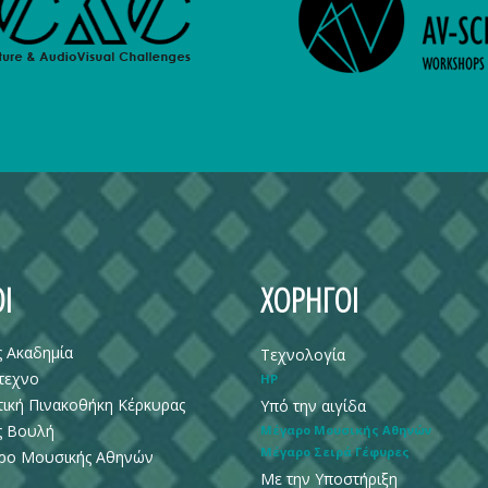
Ι
ΧΟΡΗΓΟΙ
ς Ακαδημία
Τεχνολογία
τεχνο
HP
ική Πινακοθήκη Κέρκυρας
Υπό την αιγίδα
ς Βουλή
Μέγαρο Μουσικής Αθηνών
Μέγαρο Σειρά Γέφυρες
ρο Μουσικής Αθηνών
Με την Υποστήριξη