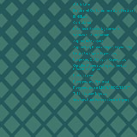
Art & Life
Be there! Corfu animation Festival
BiHELab
Corfuland
Intellect Books & Journals
Verbeke Foundation
Δήμος Κέρκυρας
Δημοτική Πινακοθήκη Κέρκυρας
Επιμελητήριο Κέρκυρας
Ιατρικός Σύλλογος Κέρκυρας
Ομάδα Μουσειολογίας Ιονίου
Πανεπιστημίου
Πολύτεχνο
Πρόγραμμα Djerassi
Προγράμματα LEONARDO/ISAST
Τ.Ε.Ι. Ιόνιων Νήσων
Φινλανδικό Ινστιτούτο Αθήνας