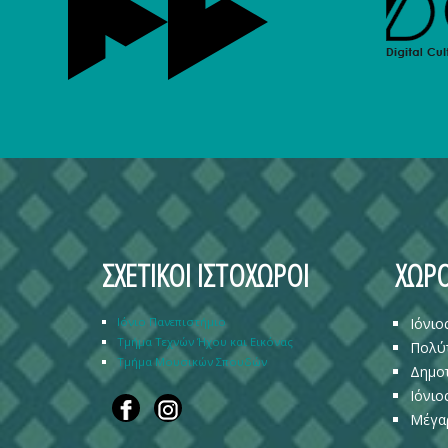
ΣΧΕΤΙΚΟΙ ΙΣΤΟΧΩΡΟΙ
ΧΩΡΟ
Ιόνιο Πανεπιστήμιο
Ιόνιο
Τμήμα Τεχνών Ήχου και Εικόνας
Πολύ
Τμήμα Μουσικών Σπουδών
Δημοτ
Ιόνιο
Μέγα