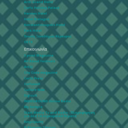
Ariti Grand Hotel
Corfu Holiday Palace
Hermes Hotel
Hotel Bretagne
Konstantinoupolis Hotel
Park Hotel
Ένωση Ξενοδόχων Κέρκυρας
ΟΕΤΚ
Επικοινωνία
3 point Magazine
All About Festivals
Art22
City Code magazine
Corfu Press
Corfuwall
Culture Now
Digicult
INDIEGROUND Online Radio
My Kerkyra
Start Media Tv and Radio - Πληροφόρηση
για όλα τα κερκυραϊκά θέματα
Ενημέρωση
Η Κέρκυρα Σήμερα