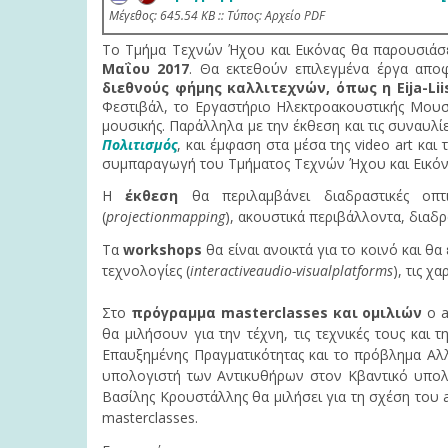
Mέγεθος: 645.54 KB :: Τύπος: Αρχείο PDF
Το Τμήμα Τεχνών Ήχου και Εικόνας θα παρουσιάσ
Μαΐου 2017
. Θα εκτεθούν επιλεγμένα έργα απο
διεθνούς φήμης καλλιτεχνών, όπως η Eija-Liis
Φεστιβάλ, το Εργαστήριο Hλεκτροακουστικής Μου
μουσικής. Παράλληλα με την έκθεση και τις συναυλί
Πολιτισμός
, και έμφαση στα μέσα της video art κα
συμπαραγωγή του Τμήματος Τεχνών Ήχου και Εικόν
Η
έκθεση
θα περιλαμβάνει διαδραστικές οπτι
(
projectionmapping
), ακουστικά περιβάλλοντα, διαδρα
Tα
workshops
θα είναι ανοικτά για το κοινό και θ
τεχνολογίες (
interactiveaudio-visualplatforms
), τις 
Στο
πρόγραμμα masterclasses και ομιλιών
ο 
θα μιλήσουν για την τέχνη, τις τεχνικές τους και 
Επαυξημένης Πραγματικότητας και το πρόβλημα Α
υπολογιστή των Αντικυθήρων στον Κβαντικό υπολο
Βασίλης Κρουστάλλης θα μιλήσει για τη σχέση του a
masterclasses.