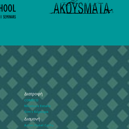
Διατροφή
COMECO
Nicoluzo Estate
Sim's Κέρκυρα
Διαμονή
Arion Hotel Corfu