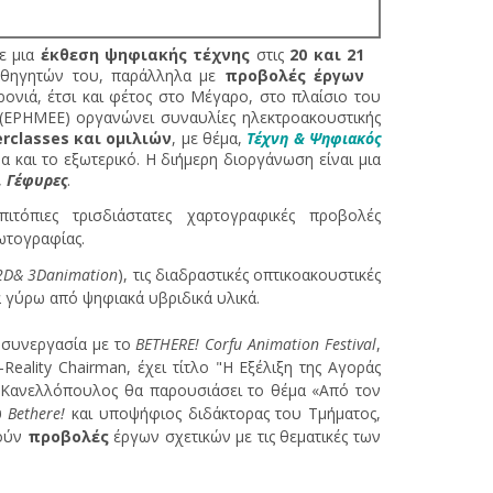
ε μια
έκθεση ψηφιακής τέχνης
στις
20 και 21
καθηγητών του, παράλληλα με
προβολές έργων
ρονιά, έτσι και φέτος στο Μέγαρο, στο πλαίσιο του
(ΕΡΗΜΕΕ) οργανώνει συναυλίες ηλεκτροακουστικής
classes και ομιλιών
, με θέμα,
Τέχνη & Ψηφιακός
α και το εξωτερικό. Η διήμερη διοργάνωση είναι μια
,
Γέφυρες
.
πιτόπιες τρισδιάστατες χαρτογραφικές προβολές
φωτογραφίας.
2D& 3Danimation
), τις διαδραστικές οπτικοακουστικές
να γύρω από ψηφιακά υβριδικά υλικά.
 συνεργασία με το
BETHERE! Corfu Animation Festival
,
Reality Chairman, έχει τίτλο "Η Εξέλιξη της Αγοράς
 Κανελλόπουλος θα παρουσιάσει το θέμα «Από τον
υ
Bethere!
και υποψήφιος διδάκτορας του Τμήματος,
θούν
προβολές
έργων σχετικών με τις θεματικές των