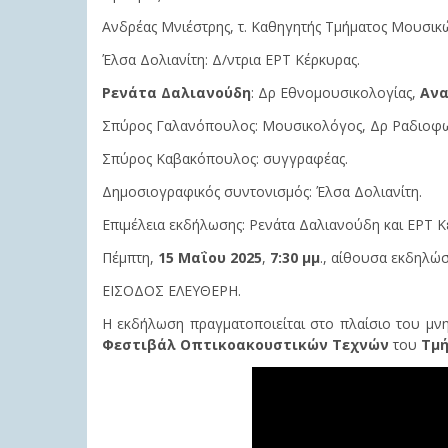
Ανδρέας Μνιέστρης, τ. Καθηγητής Τμήματος Μουσικ
Έλσα Δολιανίτη: Δ/ντρια ΕΡΤ Κέρκυρας.
Ρενάτα Δαλιανούδη
: Δρ Εθνομουσικολογίας,
Αν
Σπύρος Γαλανόπουλος: Μουσικολόγος, Δρ Ραδιοφωνι
Σπύρος Καβακόπουλος: συγγραφέας.
Δημοσιογραφικός συντονισμός: Έλσα Δολιανίτη.
Επιμέλεια εκδήλωσης: Ρενάτα Δαλιανούδη και ΕΡΤ Κ
Πέμπτη,
15 Μαΐου 2025
,
7:30 μμ
., αίθουσα εκδηλώ
ΕΙΣΟΔΟΣ ΕΛΕΥΘΕΡΗ.
Η εκδήλωση πραγματοποιείται στο πλαίσιο του μνη
Φεστιβάλ Οπτικοακουστικών Τεχνών
του
Τμή