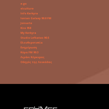
e-go
elculture
Info Kerkyra
Ionian Galaxy 90.8 FM
Joinarte
Kiss 958
My Kerkyra
Studio Lefkatas 90.5
Ελευθεροτυπία
Ενημέρωση
Κύμα FM 90.3
Λιμάνι Κέρκυρας
Οδηγός της Λευκάδας