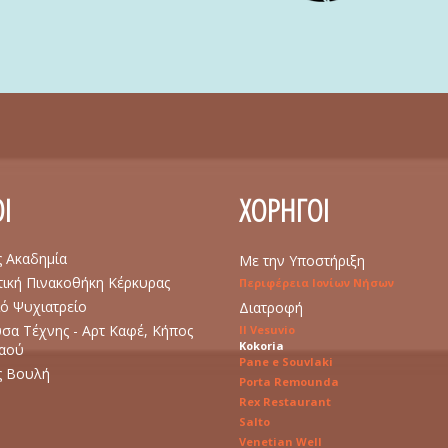
Ι
ΧΟΡΗΓΟΙ
ς Ακαδημία
Με την Υποστήριξη
ική Πινακοθήκη Κέρκυρας
Περιφέρεια Ιονίων Νήσων
ό Ψυχιατρείο
Διατροφή
σα Τέχνης - Αρτ Καφέ, Κήπος
Il Vesuvio
Kokoria
Λαού
Pane e Souvlaki
ς Βουλή
Porta Remounda
Rex Restaurant
Salto
Venetian Well