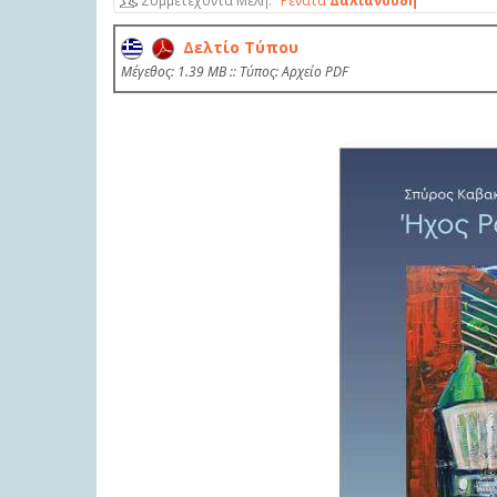
Συμμετέχοντα Μέλη
Ρενάτα
Δαλιανούδη
Δελτίο Τύπου
Mέγεθος: 1.39 MB :: Τύπος: Αρχείο PDF