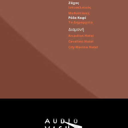
Ζάχος
Ιστιοπλοϊκός
Μεθυστάνες
Ρόδα Καφέ
Το Δημαρχείο
Διαμονή
Arcadion Hotel
Cavalieri Hotel
City Marina Hotel