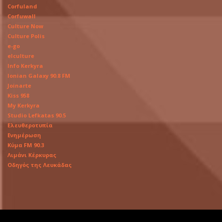
Corfuland
Corfuwall
Culture Now
Culture Polis
e-go
elculture
Info Kerkyra
Ionian Galaxy 90.8 FM
Joinarte
Kiss 958
My Kerkyra
Studio Lefkatas 90.5
Ελευθεροτυπία
Ενημέρωση
Κύμα FM 90.3
Λιμάνι Κέρκυρας
Οδηγός της Λευκάδας