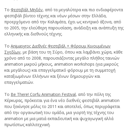
To
Φεστιβάλ Μηδέν
, από τα μεγαλύτερα και πιο ενδιαφέροντα
φεστιβάλ βίντεο τέχνης και νέων μέσων στην Ελλάδα,
προερχόμενο από την Καλαμάτα, έχει ως κεντρικό άξονα, από
το 2005, την ελεύθερη παρουσίαση, ανάδειξη και ανάπτυξη της
ελληνικής και διεθνούς τέχνης.
Το
Αniμasyroς Διεθνές Φεστιβάλ + Φόρουμ Κινουμένων
Σχεδίων
, με βάση του τη Σύρο, όπου και λαμβάνει χώρα, κάθε
χρόνο από το 2008, παρουσιάζοντας μεγάλο πλήθος ταινιών
animation μικρού μήκους, animation workshops (για μικρούς
και μεγάλους) και επαγγελματικό φόρουμ με τη συμμετοχή
καταξιωμένων Ελλήνων και ξένων δημιουργών και
επαγγελματιών.
Το
Be There! Corfu Animation Festival
, από την πόλη της
Κέρκυρας, πρόκειται για ένα νέο διεθνές φεστιβάλ animation
που ξεκίνησε μόλις το 2011 και αποτελεί, όπως περιγράφεται
από την οργανωτική του ομάδα, μια γιορτή της τέχνης του
animation με μια ματιά εκπαιδευτική και ψυχαγωγική αλλά
πρωτίστως καλλιτεχνική.