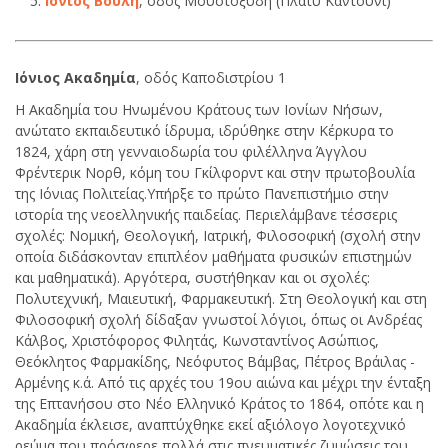
Ιόνιος Βουλή
, οδός Μουστοξύδη (Πλατύ Καντούνι)
Ιόνιος Ακαδημία
, οδός Καποδιστρίου 1
Η Ακαδημία του Ηνωμένου Κράτους των Ιονίων Νήσων,
ανώτατο εκπαιδευτικό ίδρυμα, ιδρύθηκε στην Κέρκυρα το
1824, χάρη στη γενναιοδωρία του φιλέλληνα Άγγλου
Φρέντερικ Νορθ, κόμη του Γκίλφορντ και στην πρωτοβουλία
της Ιόνιας Πολιτείας.Υπήρξε το πρώτο Πανεπιστήμιο στην
ιστορία της νεοελληνικής παιδείας. Περιελάμβανε τέσσερις
σχολές: Νομική, Θεολογική, Ιατρική, Φιλοσοφική (σχολή στην
οποία διδάσκονταν επιπλέον μαθήματα φυσικών επιστημών
και μαθηματικά). Αργότερα, συστήθηκαν και οι σχολές:
Πολυτεχνική, Μαιευτική, Φαρμακευτική. Στη Θεολογική και στη
Φιλοσοφική σχολή δίδαξαν γνωστοί λόγιοι, όπως οι Ανδρέας
Κάλβος, Χριστόφορος Φιλητάς, Κωνσταντίνος Ασώπιος,
Θεόκλητος Φαρμακίδης, Νεόφυτος Βάμβας, Πέτρος Βράιλας -
Αρμένης κ.ά. Aπό τις αρχές του 19ου αιώνα και μέχρι την ένταξη
της Eπτανήσου στο Νέο Ελληνικό Κράτος το 1864, οπότε και η
Ακαδημία έκλεισε, αναπτύχθηκε εκεί αξιόλογο λογοτεχνικό
ρεύμα που πρόσφερε πολλά στις πνευματικές ζυμώσεις του