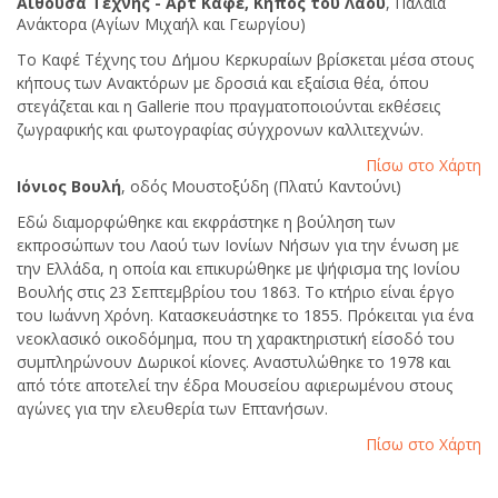
Αίθουσα Τέχνης - Αρτ Καφέ, Κήπος του Λαού
, Παλαιά
Ανάκτορα (Αγίων Μιχαήλ και Γεωργίου)
Το Καφέ Τέχνης του Δήμου Κερκυραίων βρίσκεται μέσα στους
κήπους των Ανακτόρων με δροσιά και εξαίσια θέα, όπου
στεγάζεται και η Gallerie που πραγματοποιούνται εκθέσεις
ζωγραφικής και φωτογραφίας σύγχρονων καλλιτεχνών.
Πίσω στο Χάρτη
Ιόνιος Βουλή
, οδός Μουστοξύδη (Πλατύ Καντούνι)
Εδώ διαμορφώθηκε και εκφράστηκε η βούληση των
εκπροσώπων του Λαού των Ιονίων Νήσων για την ένωση με
την Ελλάδα, η οποία και επικυρώθηκε με ψήφισμα της Ιονίου
Βουλής στις 23 Σεπτεμβρίου του 1863. Το κτήριο είναι έργο
του Ιωάννη Χρόνη. Κατασκευάστηκε το 1855. Πρόκειται για ένα
νεοκλασικό οικοδόμημα, που τη χαρακτηριστική είσοδό του
συμπληρώνουν Δωρικοί κίονες. Αναστυλώθηκε το 1978 και
από τότε αποτελεί την έδρα Μουσείου αφιερωμένου στους
αγώνες για την ελευθερία των Επτανήσων.
Πίσω στο Χάρτη