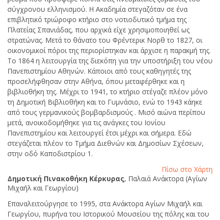
σύγχρονου ελληνισμού. Η Ακαδημία στεγαζόταν σε ένα
επιβλητικό τριώροφο κτήριο στο νοτιοδυτικό τμήμα της
Πλατείας Σπανιάδας, που αρχικά είχε χρησιμοποιηθεί ως
στρατώνας. Μετά το θάνατο του Φρέντερικ Νορθ το 1827, οι
οικονομικοί πόροι της περιορίστηκαν και άρχισε η παρακμή της.
Το 1864 η λειτουργία της διεκόπη για την υποστήριξη του νέου
Πανεπιστημίου Αθηνών. Κάποιοι από τους καθηγητές της
προσελήφθησαν στην Αθήνα, όπου μεταφέρθηκε και η
βιβλιοθήκη της. Μέχρι το 1941, το κτήριο στέγαζε πλέον μόνο
τη Δημοτική Βιβλιοθήκη και το Γυμνάσιο, ενώ το 1943 κάηκε
από τους γερμανικούς βομβαρδισμούς . Μισό αιώνα περίπου
μετά, ανοικοδομήθηκε για τις ανάγκες του Ιονίου
Πανεπιστημίου και λειτουργεί έτσι μέχρι και σήμερα. Εδώ
στεγάζεται πλέον το Τμήμα Διεθνών και Δημοσίων Σχέσεων,
στην οδό Καποδιστρίου 1.
Πίσω στο Χάρτη
Δημοτική Πινακοθήκη Κέρκυρας
, Παλαιά Ανάκτορα (Αγίων
Μιχαήλ και Γεωργίου)
Επαναλειτούργησε το 1995, στα Ανάκτορα Αγίων Μιχαήλ και
Γεωργίου, πυρήνα του Ιστορικού Μουσείου της πόλης και του