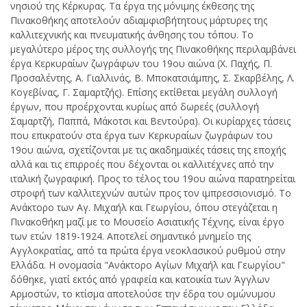
νησιού της Κέρκυρας. Τα έργα της μόνιμης έκθεσης της
Πινακοθήκης αποτελούν αδιαμφισβήτητους μάρτυρες της
καλλιτεχνικής και πνευματικής άνθησης του τόπου. Το
μεγαλύτερο μέρος της συλλογής της Πινακοθήκης περιλαμβάνει
έργα Κερκυραίων ζωγράφων του 19ου αιώνα (Χ. Παχής, Π.
Προσαλέντης, Α. Γιαλλινάς, Β. Μποκατσιάμπης, Σ. Σκαρβέλης, Λ.
Κογεβίνας, Γ. Σαμαρτζής). Επίσης εκτίθεται μεγάλη συλλογή
έργων, που προέρχονται κυρίως από δωρεές (συλλογή
Σαμαρτζή, Παππά, Μάκοτσι και Βεντούρα). Οι κυρίαρχες τάσεις
που επικρατούν στα έργα των Κερκυραίων ζωγράφων του
19ου αιώνα, σχετίζονται με τις ακαδημαϊκές τάσεις της εποχής
αλλά και τις επιρροές που δέχονται οι καλλιτέχνες από την
ιταλική ζωγραφική. Προς το τέλος του 19ου αιώνα παρατηρείται
στροφή των καλλιτεχνών αυτών προς τον ιμπρεσσιονισμό. Το
Ανάκτορο των Αγ. Μιχαήλ και Γεωργίου, όπου στεγάζεται η
Πινακοθήκη μαζί με το Μουσείο Ασιατικής Τέχνης, είναι έργο
των ετών 1819-1924. Αποτελεί σημαντικό μνημείο της
Αγγλοκρατίας, από τα πρώτα έργα νεοκλασικού ρυθμού στην
Ελλάδα. Η ονομασία "Ανάκτορο Αγίων Μιχαήλ και Γεωργίου"
δόθηκε, γιατί εκτός από γραφεία και κατοικία των Άγγλων
Αρμοστών, το κτίσμα αποτελούσε την έδρα του ομώνυμου