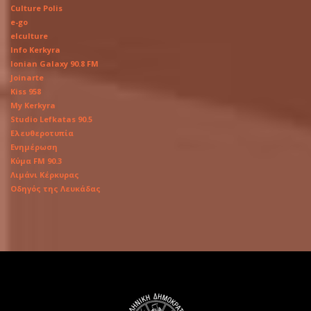
Culture Polis
e-go
elculture
Info Kerkyra
Ionian Galaxy 90.8 FM
Joinarte
Kiss 958
My Kerkyra
Studio Lefkatas 90.5
Ελευθεροτυπία
Ενημέρωση
Κύμα FM 90.3
Λιμάνι Κέρκυρας
Οδηγός της Λευκάδας