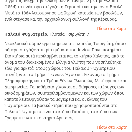
τάγματος. Μέχρι την ένωση των Επτανήσων με την Ελλάδα
(1864) το ανάκτορο στέγαζε τη Γερουσία και την Ιόνιο Βουλή.
Μετά το 1864 λειτούργησε ως θερινή κατοικία των βασιλέων,
ενώ στέγασε και την αρχαιολογική συλλογή της Κέρκυρας.
Πίσω στο Χάρτη
Παλαιό Ψυχιατρείο
, Πλατεία Τσιριγώτη 7
Νεοκλασικό σύμπλεγμα κτηρίων της πλατείας Τσιριγώτη, όπου
σήμερα στεγάζονται τρία τμήματα του Ιονίου Πανεπιστημίου.
Στα κτήρια αυτά περιλαμβάνεται και το κτήριο Χαλεπάς, από το
όνομα του διακεκριμένου Έλληνα γλύπτη που νοσηλεύτηκε
εδώ για αρκετά. Στους χώρους του Παλαιού Ψυχιατρείου
στεγάζονται το Τμήμα Τεχνών, Ήχου και Εικόνας, το Τμήμα
Πληροφορικής και το Τμήμα Ξένων Γλωσσών, Μετάφρασης και
Διερμηνείας. Τα μαθήματα γίνονται σε διάφορες πτέρυγες των
οικοδομημάτων, συμπεριλαμβανομένων και των χώρων όπου
κάποτε λειτουργούσαν τα μαγειρεία και οι κλίνες του
Ψυχιατρείου. Τα βασικά κτήρια που χρησιμοποιούνται στο
Παλαιό Ψυχιατρείο είναι το κτήριο Γκούσης, το κτήριο των
Γραμματείων και το κτήριο Αρεταίος
Πίσω στο Χάρτη