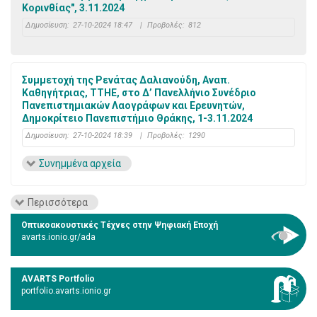
Κορινθίας", 3.11.2024
Δημοσίευση:
27-10-2024 18:47
|
Προβολές:
812
Συμμετοχή της Ρενάτας Δαλιανούδη, Αναπ.
Καθηγήτριας, ΤΤΗΕ, στο Δ’ Πανελλήνιο Συνέδριο
Πανεπιστημιακών Λαογράφων και Ερευνητών,
Δημοκρίτειο Πανεπιστήμιο Θράκης, 1-3.11.2024
Δημοσίευση:
27-10-2024 18:39
|
Προβολές:
1290
Συνημμένα αρχεία
Περισσότερα
Οπτικοακουστικές Τέχνες στην Ψηφιακή Εποχή
avarts.ionio.gr/ada
AVARTS Portfolio
portfolio.avarts.ionio.gr