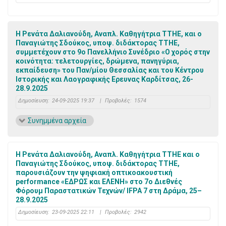
Η Ρενάτα Δαλιανούδη, Αναπλ. Καθηγήτρια ΤΤΗΕ, και ο
Παναγιώτης Σδούκος, υποψ. διδάκτορας ΤΤΗΕ,
συμμετέχουν στο 9ο Πανελλήνιο Συνέδριο «Ο χορός στην
κοινότητα: τελετουργίες, δρώμενα, πανηγύρια,
εκπαίδευση» του Παν/μίου Θεσσαλίας και του Κέντρου
Ιστορικής και Λαογραφικής Ερευνας Καρδίτσας, 26-
28.9.2025
Δημοσίευση:
24-09-2025 19:37
|
Προβολές:
1574
Συνημμένα αρχεία
Η Ρενάτα Δαλιανούδη, Αναπλ. Καθηγήτρια ΤΤΗΕ και ο
Παναγιώτης Σδούκος, υποψ. διδάκτορας ΤΤΗΕ,
παρουσιάζουν την ψηφιακή οπτικοακουστική
performance «ΕΔΡΩΣ και ΕΛΕΝΗ» στο 7ο Διεθνές
Φόρουμ Παραστατικών Τεχνών/ IFPA 7 στη Δράμα, 25–
28.9.2025
Δημοσίευση:
23-09-2025 22:11
|
Προβολές:
2942