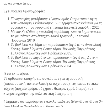
αργεντίνικο tango.
Έχει γράψει 4 μονογραφίες:
Εθνογραφίες μετάβασης. Ηγεμονισμός, Ετεροτοπικότητα,
Αστικοποίηση, Εκδυτικισμός. 5+1 ερμηνευτικά κείμενα για τη
μουσική και τον χορό από επιτόπια έρευνα,
Σταμούλη, 2020.
Μάνος
Χατζιδάκις
και λαϊκή παράδοση. Από το δημοτικό και
το ρεμπέτικο στο έντεχνο λαϊκό τραγούδι,
Ελληνικά
Πρόσωπα, 2010.
Το βιολί και η κιθάρα ως παραδοσιακή ζυγιά στην Ανατολική
Κρήτη. Κουρδίσματα, Ρεπερτόριο, Τεχνικές
, Παγκρήτιος
Σύλλογος Καλλιτεχνών, Ηράκλειο 2005.
Το βιολί και το λαγούτο ως παραδοσιακή ζυγιά στη Δυτική
Κρήτη. Κουρδίσματα, Ρεπερτόριο, Τεχνικές
, Παγκρήτιος
Σύλλογος Καλλιτεχνών, Ηράκλειο 2004.
Έχει εκπονήσει:
75 άρθρα και εισηγήσεις συνεδρίων για τη μουσική
(παραδοσιακή, αστικo-λαϊκή, έντεχνη, pop), τις παραστατικές
τέχνες (αρχαίο δράμα, σύγχρονο θέατρο, χορό, όπερα), τον
κινηματογράφο, την πολιτιστική διαχείριση.
4 λήμματα σε παγκόσμιες εγκυκλοπαίδειες (
New Grove, Grove On
Line, Musik in Geschichte und Gegenwart
)