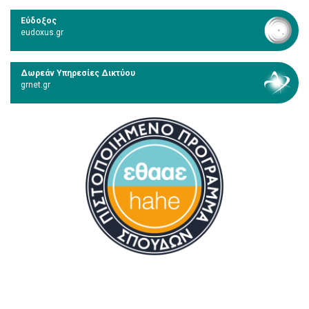
Εύδοξος
eudoxus.gr
Δωρεάν Υπηρεσίες Δικτύου
grnet.gr