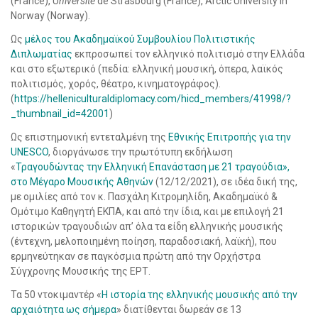
(France), U
niversité
de Strasbourg (France), Arctic University in
Norway (Norway).
Ως
μέλος του Ακαδημαϊκού Συμβουλίου Πολιτιστικής
Διπλωματίας
εκπροσωπεί τον ελληνικό πολιτισμό στην Ελλάδα
και στο εξωτερικό (πεδία: ελληνική μουσική, όπερα, λαϊκός
πολιτισμός, χορός, θέατρο, κινηματογράφος).
(
https://helleniculturaldiplomacy.com/hicd_members/41998/?
_thumbnail_id=42001
)
Ως επιστημονική εντεταλμένη της
Εθνικής Επιτροπής για την
UNESCO
, διοργάνωσε την πρωτότυπη εκδήλωση
«
Τραγουδώντας την Ελληνική Επανάσταση με 21 τραγούδια»,
στο Μέγαρο Μουσικής Αθηνών
(12/12/2021), σε ιδέα δική της,
με ομιλίες από τον κ. Πασχάλη Κιτρομηλίδη, Ακαδημαϊκό &
Ομότιμο Καθηγητή ΕΚΠΑ, και από την ίδια, και με επιλογή 21
ιστορικών τραγουδιών απ’ όλα τα είδη ελληνικής μουσικής
(έντεχνη, μελοποιημένη ποίηση, παραδοσιακή, λαϊκή), που
ερμηνεύτηκαν σε παγκόσμια πρώτη από την Ορχήστρα
Σύγχρονης Μουσικής της ΕΡΤ.
Τα 50 ντοκιμαντέρ «
Η ιστορία της ελληνικής μουσικής από την
αρχαιότητα ως σήμερα
» διατίθενται δωρεάν σε 13