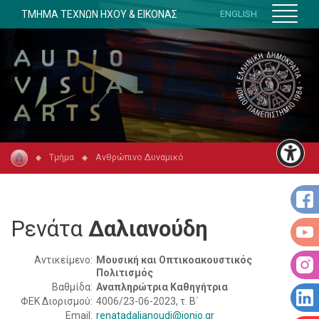
ΤΜΗΜΑ ΤΕΧΝΩΝ ΗΧΟΥ & ΕΙΚΟΝΑΣ
ENGLISH
Τμήμα
Ανθρώπινο Δυναμικό
Ρενάτα
Δαλιανούδη
Αντικείμενο:
Μουσική και Οπτικοακουστικός
Πολιτισμός
Βαθμίδα:
Αναπληρώτρια Καθηγήτρια
ΦΕΚ Διορισμού:
4006/23-06-2023, τ. Β΄
Email:
renatadalianoudi@ionio.gr