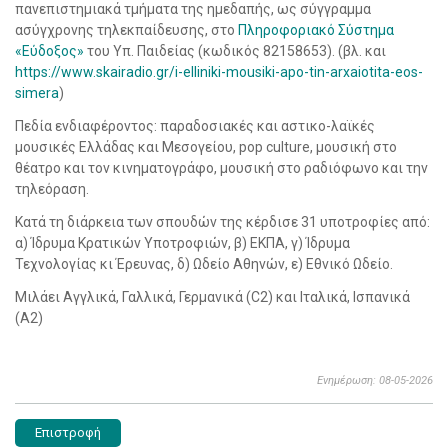
πανεπιστημιακά τμήματα της ημεδαπής, ως σύγγραμμα
ασύγχρονης τηλεκπαίδευσης, στο
Πληροφοριακό Σύστημα
«Εύδοξος»
του Υπ. Παιδείας (κωδικός 82158653). (βλ. και
https://www.skairadio.gr/i-elliniki-mousiki-apo-tin-arxaiotita-eos-
simera
)
Πεδία ενδιαφέροντος: παραδοσιακές και αστικo-λαϊκές
μουσικές Ελλάδας και Μεσογείου, pop culture, μουσική στο
θέατρο και τον κινηματογράφο, μουσική στο ραδιόφωνο και την
τηλεόραση.
Κατά τη διάρκεια των σπουδών της κέρδισε 31 υποτροφίες από:
α) Ίδρυμα Κρατικών Υποτροφιών, β) ΕΚΠΑ, γ) Ίδρυμα
Τεχνολογίας κι Έρευνας, δ) Ωδείο Αθηνών, ε) Εθνικό Ωδείο.
Μιλάει Αγγλικά, Γαλλικά, Γερμανικά (C2) και Ιταλικά, Ισπανικά
(A2)
Ενημέρωση: 08-05-2026
Επιστροφή