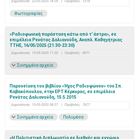
Δημοσίευση:
22-05-2025 18:24
|
Προβολές:
1218
Φωτογραφίες
«Ραδιοφωνική παράσταση κάτω από τ' άστρα», σε
επιμέλεια Ρενάτας Δαλιανούδη, Αναπλ. Καθηγήτριας
ΤΤΗΕ, 16/05/2025 (21:30-23:30)
Δημοσίευση:
15-05-2025 11:20
|
Προβολές:
8071
Συνημμένα αρχεία
Παρουσίαση του βιβλίου «Ήχος Ραδιοφώνου» του Σπ.
Καβακόπουλου, στην ΕΡΤ Κέρκυρας, σε επιμέλεια
Ρενάτας Δαλιανούδη, 15.5.2015
Δημοσίευση:
15-05-2025 08:27
|
Προβολές:
7677
Συνημμένα αρχεία
Πολυμέσα
«Η Πολιτιστική Διπλωματία σε διεθνές και εγχώριο