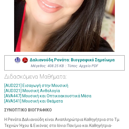
Δαλιανούδη Ρενάτα: Βιογραφικό Σημείωμα
Mέγεθος: 408.25 KB :: Τύπος: Αρχείο PDF
Διδασκόμενα Μαθήματα:
[AUD221] Εισαγωγή στην Μουσική
[AUD321] Μουσική Ανθολογία
[AVA447] Μουσική και Οπτικοακουστικά Μέσα
[AVA541] Μουσική και Θεάματα
ΣΥΝΟΠΤΙΚΟ ΒΙΟΓΡΑΦΙΚΟ
Η Ρενάτα Δαλιανούδη είναι Αναπληρώτρια Καθηγήτρια στο Τμ.
Τεχνών Ήχου & Εικόνας στο Ιόνιο Παν/μιο και Καθηγήτρια-