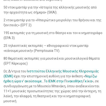
50 ντοκιμαντέρ για την «Ιστορία της ελληνικής μουσικής από
την αρχαιότητα ως σήμερα» (SKAI).
2 ντοκιμαντέρ για το «Ηπειρώτικο μοιρολόγι του θρήνου και της
ξενιτειάς» (ΕΡΤ 2).
195 εκπομπές για τη μουσική στο θέατρο και τον κινηματογράφο
(ΕΡΑ 3).
25 τηλεοπτικές εκπομπές – εθνογραφικού ντοκιμαντέρ
«κάνουμε μουσική» (Pemptousia TV).
80 θεματικές εκπομπές για μουσικά και μουσικολογικά θέματα
(ΕΡΤ Κέρκυρας)
Ως Δ/ντρια του
Ινστιτούτου Ελληνικής Μουσικής Κληρονομιάς
(ΙΕΜΚ)
έχει την επιστημονική ευθύνη για την έκθεση «
Νομίζω
ήρθε η ώρα ν’ ακούσουμε…Το ΙΕΜΚ στην Πινακοθήκη Γκίκα
», σε
συνδιοργάνωση με το Μουσείο Μπενάκη, όπου αναδεικνύονται
11+1 μουσικές προσωπικότητες της χώρας από την έντεχνη, τη
λαϊκή, την ελαφρά, τη θεατρική και την κινηματογραφική
μουσική.