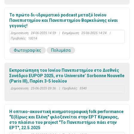
Το πρώτο δι-ιδρυματικό podcast μεταξύ Ιονίου
Πανεπιστημίου και Πανεπιστημίου Βαρκελώνης είναι
γεγονός!
Δημοσίευση:
24-06-2025 14:59
|
Ενημέρωση:
25-06-2025 14:24
|
Προβολές:
10014
Φωτογραφίες
Πολυμέσα
Εκπροσώπηση του Ιονίου Πανεπιστημίου στο Διεθνές
Συνέδριο EUPOP 2025, στο Universite’ Sorbonne Nouvelle
(Paris III), Παρίσι 3-5 Ιουλίου
Δημοσίευση:
25-06-2025 09:36
|
Προβολές:
3340
Η οπτικο-ακουστική κινηματογραφική folk performance
"Έ(δ)ρως και Ελένη" φιλοξενείται στην ΕΡΤ Κέρκυρας,
στο πλαίσιο του project "Το Πανεπιστήμιο πάει στην
ΕΡΤ", 22.5.2025