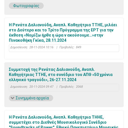
Φωτογραφίες
Η Ρενάτα Δαλιανούδη, Αναπλ. Καθηγήτρια ΤΤΗΕ, μιλάει
στο Δεύτερο και το Τρίτο Πρόγραμμα της ΕΡΤ για την
έκθεση «Νομίζω ήρθε η ώρα ν ακούσουμε…»στην
Πινακοθήκη Γκίκα, 28.11.2024
Δημοσίευση:
28-11-2024 10:16
|
Προβολές:
849
Συμμετοχή της Ρενάτας Δαλιανούδη, Αναπλ.
Καθηγήτριας ΤΤΗΕ, στο συνέδριο του ΑΠΘ «50 χρόνια
ελληνικό τραγούδι», 26-27.11.2024
Δημοσίευση:
20-11-2024 09:47
|
Προβολές:
2068
Συνημμένα αρχεία
H Ρενάτα Δαλιανούδη, Αναπλ. Καθηγήτρια ΤΗΗΕ,
συμμετέχει στο Διεθνές Μουσικολογικό Συνέδριο
"Soundtracks of Power", Εθνικό Πανεπιστήμιο Μουσικής