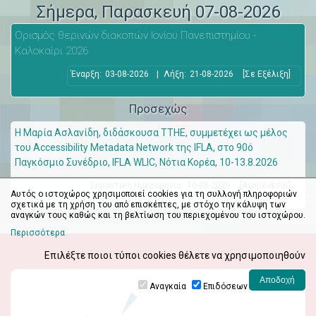
Σήμερα
, Παρασκευή 07-08-2026
Ορισμός θερινών διακοπών Ιονίου Πανεπιστημίου -
Καλοκαίρι 2026
Έναρξη:
03-08-2026
|
Λήξη:
21-08-2026
[Σε Εξέλιξη]
Προσεχώς
Η Μαρία Ασλανίδη, διδάσκουσα ΤΤΗΕ, συμμετέχει ως μέλος
του Accessibility Metadata Network της IFLA, στο 90ό
Παγκόσμιο Συνέδριο, IFLA WLIC, Νότια Κορέα, 10-13.8.2026
Σημαντική Ημερομηνία:
10-08-2026
[Αναμένεται]
Αυτός ο ιστοχώρος χρησιμοποιεί cookies για τη συλλογή πληροφοριών
σχετικά με τη χρήση του από επισκέπτες, με στόχο την κάλυψη των
αναγκών τους καθώς και τη βελτίωση του περιεχομένου του ιστοχώρου.
Περισσότερα
Επιλέξτε ποιοι τύποι cookies θέλετε να χρησιμοποιηθούν
Αναγκαία
Επιδόσεων