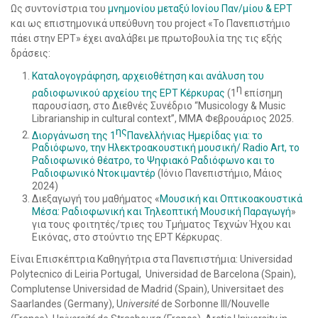
Ως συντονίστρια του
μνημονίου μεταξύ Ιονίου Παν/μίου & ΕΡΤ
και ως επιστημονικά υπεύθυνη του project «Το Πανεπιστήμιο
πάει στην ΕΡΤ» έχει αναλάβει με πρωτοβουλία της τις εξής
δράσεις:
Καταλογογράφηση, αρχειοθέτηση και ανάλυση του
η
ραδιοφωνικού αρχείου της ΕΡΤ Κέρκυρας
(1
επίσημη
παρουσίαση, στο Διεθνές Συνέδριο “Musicology & Music
Librarianship in cultural context”, ΜΜΑ Φεβρουάριος 2025.
ης
Διοργάνωση της 1
Πανελλήνιας Ημερίδας για: το
Ραδιόφωνο, την Ηλεκτροακουστική μουσική/ Radio Art, το
Ραδιοφωνικό θέατρο, το Ψηφιακό Ραδιόφωνο και το
Ραδιοφωνικό Ντοκιμαντέρ
(Ιόνιο Πανεπιστήμιο, Μάιος
2024)
Διεξαγωγή του μαθήματος «
Μουσική και Οπτικοακουστικά
Μέσα: Ραδιοφωνική και Τηλεοπτική Μουσική Παραγωγή
»
για τους φοιτητές/τριες του Τμήματος Τεχνών Ήχου και
Εικόνας, στο στούντιο της ΕΡΤ Κέρκυρας.
Είναι Επισκέπτρια Καθηγήτρια στα Πανεπιστήμια: Universidad
Polytecnico di Leiria Portugal, Universidad de Barcelona (Spain),
Complutense Universidad de Madrid (Spain), Universitaet des
Saarlandes (Germany), U
niversité
de Sorbonne III/Nouvelle