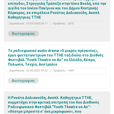
επίπεδο», Στρογγυλή Τράπεζα στην Ιόνιο Βουλή, υπό την
αιγίδα του Ιονίου Παν/μιου και του Δήμου Κεντρικής
Κέρκυρας, σε επιμέλεια Ρενάτας Δαλιανούδη, Αναπλ.
Καθηγήτριας ΤΤΗΕ
Δημοσίευση:
07-05-2025 08:11
|
Προβολές:
2073
Φωτογραφίες
Το ραδιοφωνικό audio drama «Ο μικρός πρίγκιπας»,
έργο φοιτητών/τριών του TTHE ταξιδεύει στο Διεθνές
Φεστιβάλ “Youth Theatre on Air” σε Ελλάδα, Κύπρο,
Πολωνία, Τσεχία, Αυστραλία
Δημοσίευση:
02-05-2025 09:22
|
Προβολές:
1969
Φωτογραφίες
Η Ρενάτα Δαλιανούδη, Αναπλ. Καθηγήτρια ΤΤΗΕ,
συμμετέχει στην κριτική επιτροπή του 6ου Διεθνούς
Ραδιοφωνικού Φεστιβάλ “Youth Theatre on Air”-
«Θέατρο μπροστά σ’ ένα μικρόφωνο», που