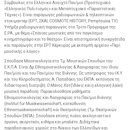
Σύμβουλος στο Ελληνικό Ανοιχτό Παν/μιο (Προπτυχιακό
«Ελληνικός Πολιτισμός» και Μεταπτυχιακό «Παραστατικές
Τέχνες»). Είναι παραγωγός ραδιοφωνικών & τηλεοπτικών
ντοκιμαντέρ (ΕΡΤ, ΣΚΑΙ, COSMOTE HISTORY, Pemptousia TV).
Υπήρξε ραδιοφωνική παραγωγός στο Τρίτο Πρόγραμμα της
Ε.ΡΑ., με θέμα «Σπάνιες μουσικές από τον παγκόσμιο
κινηματογράφο και το θέατρο». Είναι επιστημονική συνεργάτιδα
και παραγωγός στην ΕΡΤ Κέρκυρας με εκπομπή αρχείου «Περί
μουσικής ο λόγος».
Σπούδασε Μουσικολογία στο Τμ. Μουσικών Σπουδών του
Ε.Κ.Π.Α. Είναι Δρ Εθνομουσικολογίας & Λαογραφίας του ίδιου
Παν/μίου και του Παν/μίου της Βιέννης. Ως υπότροφος του Ι.Κ.Υ.
και του Κληροδοτήματος Α. Παπαδάκη του EKΠΑ. εκπόνησε τη
διδακτορική διατριβή:
Ο Μάνος Χατζιδάκις και η ελληνική λαϊκή
μουσική παράδοση.
Παρακολούθησε μαθήματα
Εθνομουσικολογίας και Λαογραφίας στο Παν/μιο Βιέννης
(Institut fur Musikwissenschaft, κατεύθυνση
Ethnomusikwissenschaft) και Θεατρολογίας (Τμ. Θεατρικών
Σπουδών ΕΚΠΑ). Σπούδασε επίσης πιάνο, εκκλησιαστικό
όργανο, ακορντεόν, κιθάρα και μπαλέτο. Διδάχτηκε
παραδοσιακούς χορούς στο Λύκειο των Ελληνίδων και