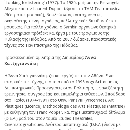
`Looking for listening` (1977). Το 1980, μαζί με την Pierangela
Allegro και τον Laurent Dupont ίδρυσε το ΤΑΜ Teatromusica
(θέατρο και μουσική), δουλεύοντας ταυτόχρονα ως
σκηνοθέτης, σεναριογράφος, καλλιτεχνικός διευθυντής και
μουσικός. Για πολλά χρόνια, ο Sambin οργάνωνε θεατρικά
εργαστηριακά πρότζεκτ και έργα με τους τρόφιμους της
Φυλακής της Πάδοβας. Από το 2007 διδάσκει παραστατικές
τέχνες στο Πανεπιστήμιο της Πάδοβας.
Προσκεκλημένη ομιλήτρια της Διημερίδας:
Άννα
Χατζηγιαννάκη
Η Άννα Χατζηγιαννάκη, ζει και εργάζεται στην Αθήνα. Είναι
ιστορικός της τέχνης, η οποία από το 1996 ασχολείται με τις
Διεπιστημονικές Προσεγγίσεις στον Πολιτισμό, ως ανεξάρτητη
ερευνήτρια, συγγραφέας, και επιμελήτρια εκθέσεων. Σπούδασε
στο Παρίσι (1974-1981) στο Univ. ParisVIII (Vincennes), Art
Plastiques (Licence) Methodologie des Arts Plastiques (Maitrise)
με καθηγητή τον Franc Popper, και πήρε μεταπτυχιακό δίπλωμα
(D.E.A.) μαζί του στον τομέα Etudes Théâtrales,
Cinematographiques. Δεύτερο μεταπτυχιακό (D.E.A.) έκανε με