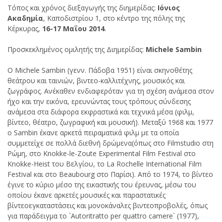
Τόπος και χρόνος διεξαγωγής της διημερίδας:
Ιόνιος
Ακαδημία
, Καποδιστρίου 1, στο κέντρο της πόλης της
Κέρκυρας,
16-17 Μαΐου 2014
.
Προσκεκλημένος ομιλητής της Διημερίδας:
Michele Sambin
O Michele Sambin (γενν. Πάδοβα 1951) είναι σκηνοθέτης
θεάτρου και ταινιών, βιντεο-καλλιτέχνης, μουσικός και
ζωγράφος. Ανέκαθεν ενδιαφερόταν για τη σχέση ανάμεσα στον
ήχο και την εικόνα, ερευνώντας τους τρόπους σύνδεσης
ανάμεσα στα διάφορα εκφραστικά και τεχνικά μέσα (φιλμ,
βίντεο, θέατρο, ζωγραφική και μουσική). Μεταξύ 1968 και 1977
ο Sambin έκανε αρκετά πειραματικά φιλμ με τα οποία
συμμετείχε σε πολλά διεθνή δρώμενα(όπως στο Filmstudio στη
Ρώμη, στο Knokke-le-Zoute Experimental Film Festival στο
Knokke-Heist του Βελγίου, το La Rochelle International Film
Festival και στο Beaubourg στο Παρίσι). Από το 1974, το βίντεο
έγινε το κύριο μέσο της εικαστικής του έρευνας, μέσω του
οποίου έκανε αρκετές μουσικές και παραστατικές
βίντεοεγκαταστάσεις και μονοκάναλες βιντεοπροβολές, όπως
για παράδειγμα το `Autoritratto per quattro camere` (1977),