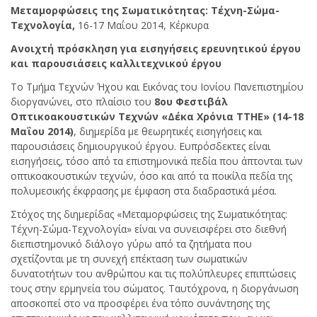
Μεταμορφώσεις της Σωματικότητας: Τέχνη-Σώμα-
Τεχνολογία,
16-17 Μαΐου 2014, Κέρκυρα
Ανοιχτή πρόσκληση για εισηγήσεις ερευνητικού έργου
και παρουσιάσεις καλλιτεχνικού έργου
Το Τμήμα Τεχνών Ήχου και Εικόνας του Ιονίου Πανεπιστημίου
διοργανώνει, στο πλαίσιο του
8ου Φεστιβάλ
Οπτικοακουστικών Τεχνών «Δέκα Χρόνια ΤΤΗΕ» (14-18
Μαΐου 2014)
, διηµερίδα με θεωρητικές εισηγήσεις και
παρουσιάσεις δημιουργικού έργου. Ευπρόσδεκτες είναι
εισηγήσεις, τόσο από τα επιστημονικά πεδία που άπτονται των
οπτικοακουστικών τεχνών, όσο και από τα ποικίλα πεδία της
πολυμεσικής έκφρασης με έμφαση στα διαδραστικά µέσα.
Στόχος της διημερίδας «Μεταμορφώσεις της Σωματικότητας:
Τέχνη-Σώμα-Τεχνολογία» είναι να συνεισφέρει στο διεθνή
διεπιστημονικό διάλογο γύρω από τα ζητήματα που
σχετίζονται με τη συνεχή επέκταση των σωματικών
δυνατοτήτων του ανθρώπου και τις πολύπλευρες επιπτώσεις
τους στην ερμηνεία του σώματος. Ταυτόχρονα, η διοργάνωση
αποσκοπεί στο να προσφέρει ένα τόπο συνάντησης της