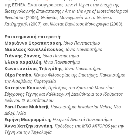
της ΕΣΗΕΑ. Είναι συγγραφέας των:
Η Τέχνη στην Εποχή της
Βιοτεχνολογικής Επανάστασης / Αrt in the Age of Biotechnological
Revolution
(2006),
Θεόφιλος Μονογραφία για το Θεόφιλο
Χατζημιχαήλ
(2007) και
Κώστας Βαρώτσος Μονογραφία
(2008).
Επιστημονική επιτροπή
:
Μαριάννα Στραπατσάκη
,
Ιόνιο Πανεπιστήμιο
Νικόλαος Κανελλόπουλος
,
Ιόνιο Πανεπιστήμιο
Γιάννης Ζάννος
,
Ιόνιο Πανεπιστήμιο
Έλενα Χαμαλίδη
,
Ιόνιο Πανεπιστήμιο
Κωνσταντίνος Τηλιγάδης
,
Ιόνιο Πανεπιστήμιο
Olga Pombo
,
Κέντρο Φιλοσοφίας της Επιστήμης, Πανεπιστήμιο
της Λισαβόνας, Πορτογαλία
Κατερίνα Κοσκινά
,
Πρόεδρος του Κρατικού Μουσείου
Σύγχρονης Τέχνης και Καλλιτεχνική Διευθύντρια του Ιδρύματος
Ιωάννου Φ. Κωστόπουλου
Parul Dave Mukherji
,
Πανεπιστήμιο Jawaharlal Nehru, Νέο
Δελχί, Ινδία
Ειρήνη Μαυρομμάτη
,
Ελληνικό Ανοικτό Πανεπιστήμιο
Άννα Χατζηγιαννάκη
,
Πρόεδρος της ΜΚΟ ARTOPOS για την
Τέχνη και την Τεχνολογία