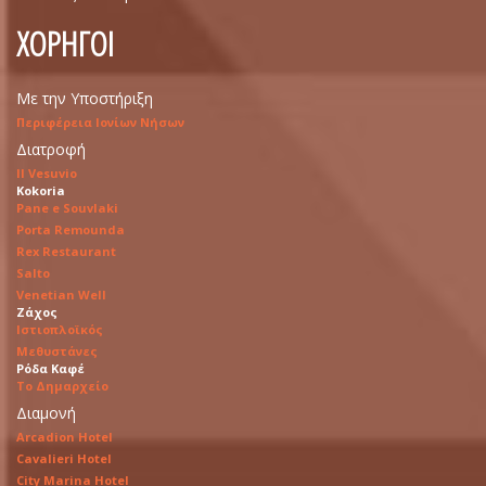
ΧΟΡΗΓΟΙ
Με την Υποστήριξη
Περιφέρεια Ιονίων Νήσων
Διατροφή
Il Vesuvio
Kokoria
Pane e Souvlaki
Porta Remounda
Rex Restaurant
Salto
Venetian Well
Ζάχος
Ιστιοπλοϊκός
Μεθυστάνες
Ρόδα Καφέ
Το Δημαρχείο
Διαμονή
Arcadion Hotel
Cavalieri Hotel
City Marina Hotel