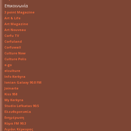
Επικοινωνία
3 point Magazine
Art & Life
Art Magazine
Art Nouveau
Corfu TV
Corfuland
Corfuwall
Culture Now
Culture Polis
e-go
elculture
Info Kerkyra
Ionian Galaxy 90.8 FM
Joinarte
Kiss 958
My Kerkyra
Studio Lefkatas 90.5
Ελευθεροτυπία
Ενημέρωση
Κύμα FM 90.3
Λιμάνι Κέρκυρας