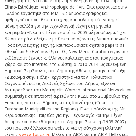
καθηγητή το Jean Laude στη Σορβόννη (Paris I) στον τομέα
Ethno-Esthétique, Anthropologie de l’ Art. Επιστρέφοντας στην
Ελλάδα εργάστηκε στα ΜΜΕ ως δημοσιογράφος και
αρθρογράφος για θέματα τέχνης και πολιτισμού. Διατηρεί
μόνιμη σελίδα για την τεχνολογική τέχνη στη μηνιαία
εφημερίδα «Νέα της Τέχνης» από το 2009 μέχρι σήμερα. Έχει
δώσει σειρά διαλέξεων με θεματικό άξονα τις Διεπιστημονικές
Προσεγγίσεις της Τέχνης, και παρουσίασε σχετικά papers σε
εθνικά και διεθνή συνέδρια. Ως New Media Curator οργάνωσε
εκθέσεις με ξένους κι έλληνες καλλιτέχνες στον πραγματικό
χώρο και στο internet. Στο διάστημα 2010-2014 ως εκλεγμένη
Δημοτική Σύμβουλος στο Δήμο της Αθήνας, με την παράταξη
«Δικαίωμα στην Πόλη», εργάστηκε για τον Πολιτιστικό
Οργανισμό, και τις Διεθνείς Σχέσεις του Δήμου, εξελέγη
Αντιπρόεδρος του Metropolis Women International Network και
συμμετείχε σε επιτροπή αιρετών της ΚΕΔΕ στο Συμβούλιο της
Ευρώπης, για τους Δήμους και τις Κοινότητες (Council of
European Municipalities and Regions). Είναι πρόεδρος της Μη
Κερδοσκοπικής Εταιρείας για την Τεχνολογία και την Τέχνη
Artopos και συνεκδότρια με το Δημήτρη Σκούφη (1953-2007)
του πρώτου δίγλωσσου website για τη σύγχρονη ελληνική
τέχνη,
www.artopos.gr
. Μέλος της AICA και της AICA-Hellas και