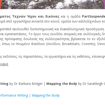
ήματος Τεχνών Ήχου και Εικόνας
και η ομάδα
PartSuspend
 σειρά από εργαστήρια ανοικτά στο κοινό, ομιλία των καλλιτέχνιδων 
pended ακολουθεί διεπιστημονική και διακαλλιτεχνική προσέγγιση κ
και εγκαταστάσεις. Το έργο τους συνδέει ατομικές και συλλογικές 
της πρόσφατης δουλειάς της συλλογικότητας βρίσκεται το εν εξελ
όπως το Ηνωμένο Βασίλειο (Λονδίνο, Broadstairs, Coventry, Devon)
ς εκδόσεις, τις παραστάσεις, τα εργαστήρια και τις εκθέσεις, επισκ
ended
:
iting
by Dr Barbara Bridger |
Mapping the Body
by Dr Sarahleigh 
erformance Writing | Mapping the Body