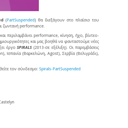
ed
(
PartSuspended
) θα διεξάγουν στο πλαίσιο του
και ζωντανή performance.
αι περιλαμβάνει performance, κίνηση, ήχο, βίντεο-
δημιουργικότητες και μας βοηθά να φανταστούμε νέες
ίξει έργο
SPIRALS
(2013-σε εξέλιξη). Οι παρεμβάσεις
, Ισπανία (Βαρκελώνη, Agost), Σερβία (Βελιγράδι),
εφθείτε τον σύνδεσμο:
Spirals-PartSuspended
Castelyn