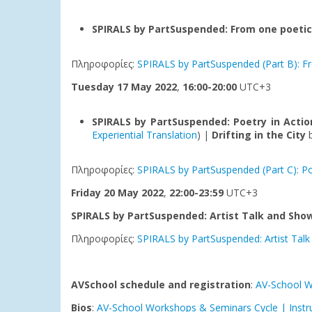
SPIRALS by PartSuspended: From one poetic
Πληροφορίες:
SPIRALS by PartSuspended (Part B): F
Tuesday 17 May 2022
,
16:00-20:00
UTC+3
SPIRALS by PartSuspended: Poetry in Actio
Experiential Translation
) |
Drifting in the City
b
Πληροφορίες:
SPIRALS by PartSuspended (Part C): Poet
Friday 20 May 2022
,
22:00-23:59
UTC+3
SPIRALS by PartSuspended: Artist Talk and Sho
Πληροφορίες:
SPIRALS by PartSuspended: Artist Tal
AVSchool schedule and registration
:
AV-School W
Bios
:
AV-School Workshops & Seminars Cycle | Instr