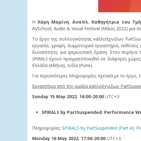
Η
Χάρη Μαρίνη
,
Αναπλ. Καθηγήτρια του Τμ
AVSchool, Audio & Visual Festival (Μάιος 2022) μια
Το έργο της συλλογικότητας καλλιτέχνιδων PartSus
εργασία, γραφή, συμμετοχικά εργαστήρια, εκθέσεις 
δυνατότητες για φεμινιστική δράση. Στον πυρήνα 
SPIRALS
έχουν πραγματοποιηθεί σε διάφορες χώρες, 
Ελλάδα (Αθήνα), Ινδία (Pune).
Για περισσότερες πληροφορίες σχετικά με το έργο, τι
Εργαστήρια από την ομάδα καλλιτέχνιδων PartSusp
Sunday 15 May 2022
,
16:00-20:00
UTC+3
SPIRALS by PartSuspended: Performance Wr
Πληροφορίες:
SPIRALS by PartSuspended (Part A): P
Monday 16 May 2022
,
17:00-20:00
UTC+3