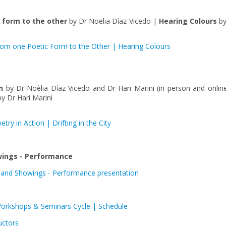
 form to the other
by Dr Noelia Díaz-Vicedo |
Hearing Colours
by
rom one Poetic Form to the Other | Hearing Colours
n
by Dr Noèlia Díaz Vicedo and Dr Hari Marini (in person and o
y Dr Hari Marini
ry in Action | Drifting in the City
wings - Performance
k and Showings - Performance presentation
orkshops & Seminars Cycle | Schedule
uctors