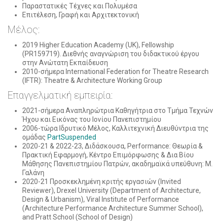
Παραστατικές Τέχνες και Πολυμέσα
Επιτέλεση, Γραφή και Αρχιτεκτονική
Μέλος:
2019 Higher Education Academy (UK), Fellowship
(PR159719). Διεθνής αναγνώριση του διδακτικού έργου
στην Ανώτατη Εκπαίδευση
2010-σήμερα International Federation for Theatre Research
(IFTR): Theatre & Architecture Working Group
Επαγγελματική εμπειρία:
2021-σήμερα Αναπληρώτρια Καθηγήτρια στο Τμήμα Τεχνών
Ήχου και Εικόνας του Ιονίου Πανεπιστημίου
2006-τώρα Ιδρυτικό Μέλος, Καλλιτεχνική Διευθύντρια της
ομάδας
PartSuspended
2020-21 & 2022-23, Διδάσκουσα, Performance: Θεωρία &
Πρακτική Εφαρμογή, Κέντρο Επιμόρφωσης & Δια Βίου
Μάθησης Πανεπιστημίου Πατρών, ακαδημαϊκά υπεύθυνη: Μ.
Γαλάνη
2020-21 Προσκεκλημένη κριτής εργασιών (Invited
Reviewer), Drexel University (Department of Architecture,
Design & Urbanism), Viral Institute of Performance
(Architecture Performance Architecture Summer School),
and Pratt School (School of Design)