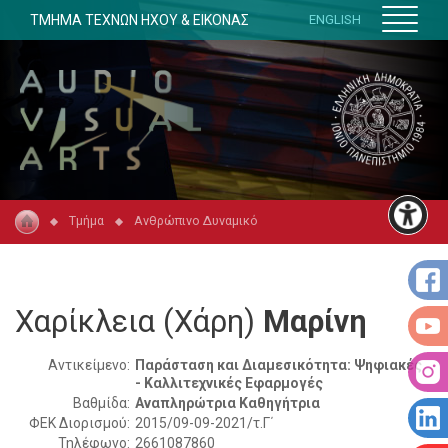
ΤΜΗΜΑ ΤΕΧΝΩΝ ΗΧΟΥ & ΕΙΚΟΝΑΣ
ENGLISH
Τμήμα
Ανθρώπινο Δυναμικό
Χαρίκλεια (Χάρη)
Μαρίνη
Αντικείμενο:
Παράσταση και Διαμεσικότητα: Ψηφιακές
- Καλλιτεχνικές Εφαρμογές
Βαθμίδα:
Αναπληρώτρια Καθηγήτρια
ΦΕΚ Διορισμού:
2015/09-09-2021/τ.Γ΄
Τηλέφωνο:
2661087860