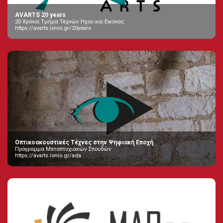
AVARTS 20 years
20 Χρόνια Τμήμα Τεχνών Ήχου και Εικόνας
https://avarts.ionio.gr/20years
Οπτικοακουστικές Τέχνες στην Ψηφιακή Εποχή
Πρόγραμμα Μεταπτυχιακών Σπουδών
https://avarts.ionio.gr/ada