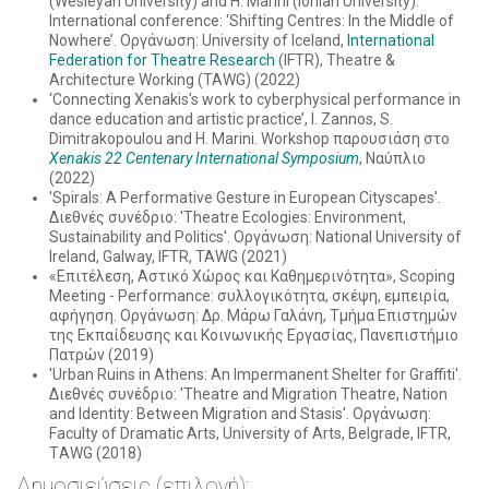
(Wesleyan University) and H. Marini (Ionian University).
International conference: ‘Shifting Centres: In the Middle of
Nowhere’. Οργάνωση: University of Iceland,
International
Federation for Theatre Research
(IFTR), Theatre &
Architecture Working (TAWG) (2022)
‘Connecting Xenakis's work to cyberphysical performance in
dance education and artistic practice’, Ι. Zannos, S.
Dimitrakopoulou and H. Marini. Workshop παρουσιάση στο
Xenakis 22 Centenary International Symposium
, Ναύπλιο
(2022)
'Spirals: A Performative Gesture in European Cityscapes'.
Διεθνές συνέδριο: 'Theatre Ecologies: Environment,
Sustainability and Politics'. Οργάνωση: National University of
Ireland, Galway, IFTR, TAWG (2021)
«Επιτέλεση, Αστικό Χώρος και Καθημερινότητα», Scoping
Meeting - Performance: συλλογικότητα, σκέψη, εμπειρία,
αφήγηση. Οργάνωση: Δρ. Μάρω Γαλάνη, Τμήμα Επιστημών
της Εκπαίδευσης και Κοινωνικής Εργασίας, Πανεπιστήμιο
Πατρών (2019)
'Urban Ruins in Athens: An Impermanent Shelter for Graffiti'.
Διεθνές συνέδριο: 'Theatre and Migration Theatre, Nation
and Identity: Between Migration and Stasis'. Οργάνωση:
Faculty of Dramatic Arts, University of Arts, Belgrade, IFTR,
ΤAWG (2018)
Δημοσιεύσεις (επιλογή):