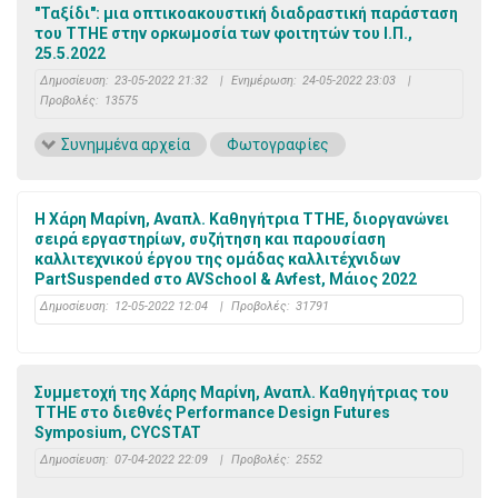
"Ταξίδι": μια οπτικοακουστική διαδραστική παράσταση
του ΤΤΗΕ στην ορκωμοσία των φοιτητών του Ι.Π.,
25.5.2022
Δημοσίευση:
23-05-2022 21:32
|
Ενημέρωση:
24-05-2022 23:03
|
Προβολές:
13575
Συνημμένα αρχεία
Φωτογραφίες
Η Χάρη Μαρίνη, Αναπλ. Καθηγήτρια ΤΤΗΕ, διοργανώνει
σειρά εργαστηρίων, συζήτηση και παρουσίαση
καλλιτεχνικού έργου της ομάδας καλλιτέχνιδων
PartSuspended στο AVSchool & Avfest, Μάιος 2022
Δημοσίευση:
12-05-2022 12:04
|
Προβολές:
31791
Συμμετοχή της Χάρης Μαρίνη, Αναπλ. Καθηγήτριας του
ΤΤΗΕ στο διεθνές Performance Design Futures
Symposium, CYCSTAT
Δημοσίευση:
07-04-2022 22:09
|
Προβολές:
2552