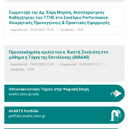
Συμμετοχή της Δρ. Χάρη Μαρίνη, Αναπληρώτριας
Καθηγήτριας του ΤΤΗΕ στο Συνέδριο Performance:
Θεωρητικές Προσεγγίσεις & Πρακτικές Εφαρμογές
Δημοσίευση:
26-03-2022 19:25
|
Προβολές:
1956
Προσκεκλημένη ομιλία του κ. Κωστή Ζουλιάτη στο
μάθημα η Τέχνη της Επιτέλεσης (AVA640)
Δημοσίευση:
09-03-2022 21:43
|
Ενημέρωση:
15-03-2022 12:11
|
Προβολές:
3109
Οπτικοακουστικές Τέχνες στην Ψηφιακή Εποχή
avarts.ionio.gr/ada
AVARTS Portfolio
portfolio.avarts.ionio.gr