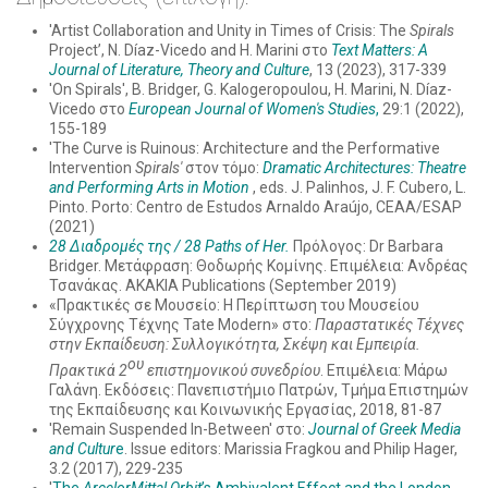
'Artist Collaboration and Unity in Times of Crisis: The
Spirals
Project’, N. Díaz-Vicedo and H. Marini στο
Text Matters: A
Journal of Literature, Theory and Culture
, 13 (2023), 317-339
'On Spirals', B. Bridger, G. Kalogeropoulou, H. Marini, N. Díaz-
Vicedo στο
European Journal of Women's Studies
,
29:1 (2022),
155-189
'The Curve is Ruinous: Architecture and the Performative
Intervention
Spirals'
στον τόμο:
Dramatic Architectures: Theatre
and Performing Arts in Motion
, eds. J. Palinhos, J. F. Cubero, L.
Pinto. Porto: Centro de Estudos Arnaldo Araújo, CEAA/ESAP
(2021)
28
Διαδρομές
της
/ 28 Paths of
H
er.
Πρόλογος: Dr Barbara
Bridger. Μετάφραση: Θοδωρής Κομίνης. Επιμέλεια: Ανδρέας
Τσανάκας. AKAKIA Publications (September 2019)
«Πρακτικές σε Μουσείο: Η Περίπτωση του Μουσείου
Σύγχρονης Τέχνης Tate Modern» στο:
Παραστατικές Τέχνες
στην Εκπαίδευση: Συλλογικότητα, Σκέψη και Εμπειρία.
ου
Πρακτικά 2
επιστημονικού συνεδρίου
. Επιμέλεια: Μάρω
Γαλάνη. Εκδόσεις: Πανεπιστήμιο Πατρών, Τμήμα Επιστημών
της Εκπαίδευσης και Κοινωνικής Εργασίας, 2018, 81-87
'Remain Suspended In-Between' στο:
Journal of Greek Media
and Cultur
e
. Issue editors: Marissia Fragkou and Philip Hager,
3.2 (2017), 229-235