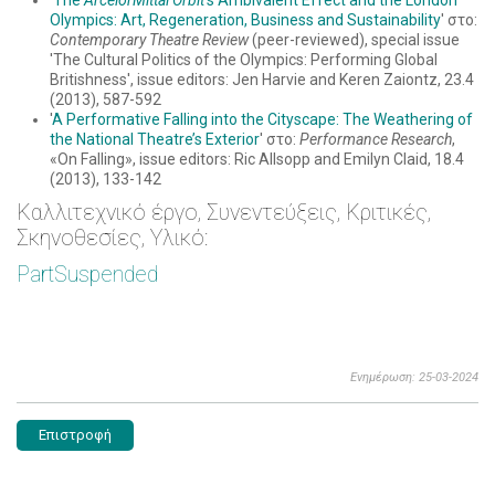
'
The
ArcelorMittal Orbit
’s Ambivalent Effect and the London
Olympics: Art, Regeneration, Business and Sustainability
' στο:
Contemporary Theatre Review
(peer-reviewed), special issue
'The Cultural Politics of the Olympics: Performing Global
Britishness', issue editors: Jen Harvie and Keren Zaiontz, 23.4
(2013), 587-592
'
A Performative Falling into the Cityscape: The Weathering of
the National Theatre’s Exterior
' στο:
Performance Research
,
«On Falling», issue editors: Ric Allsopp and Emilyn Claid, 18.4
(2013), 133-142
Καλλιτεχνικό έργo, Συνεντεύξεις, Κριτικές,
Σκηνοθεσίες, Υλικό:
PartSuspended
Ενημέρωση: 25-03-2024
Επιστροφή