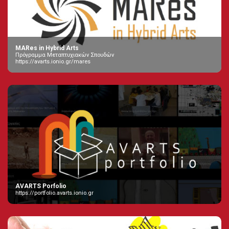
MARes in Hybrid Arts
Πρόγραμμα Μεταπτυχιακών Σπουδών
https://avarts.ionio.gr/mares
AVARTS Porfolio
https://portfolio.avarts.ionio.gr