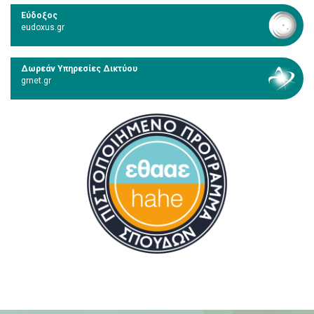
Εύδοξος
eudoxus.gr
Δωρεάν Υπηρεσίες Δικτύου
grnet.gr