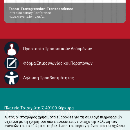
Taboo-Transgression-Transcendence
Interdisciplinary Conference
https://avarts.ionio.gr/ttt
Προστασία Προσωπικών Δεδομένων
Φόρμα Επικοινωνίας και Παραπόνων
Δήλωση Προσβασιμότητας
Πλατεία Τσιριγώτη 7, 49100 Κέρκυρα
Τηλ.: 26610 87860-1 - Fax: 26610 87866
Αυτός ο ιστοχώρος χρησιμοποιεί cookies για τη συλλογή πληροφοριών
e-mail:
audiovisual@ionio.gr
σχετικά με τη χρήση του από επισκέπτες, με στόχο την κάλυψη των
αναγκών τους καθώς και τη βελτίωση του περιεχομένου του ιστοχώρου.