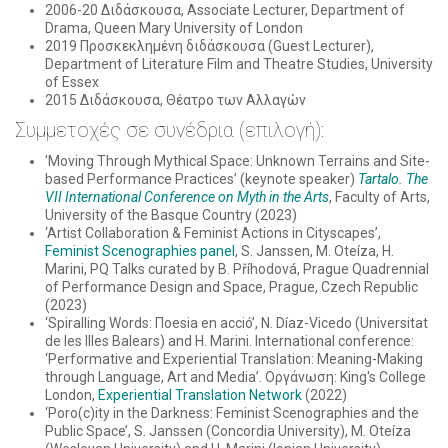
2006-20 Διδάσκουσα, Associate Lecturer, Department of
Drama, Queen Mary University of London
2019 Προσκεκλημένη διδάσκουσα (Guest Lecturer),
Department of Literature Film and Theatre Studies, University
of Essex
2015 Διδάσκουσα, Θέατρο των Αλλαγών
Συμμετοχές σε συνέδρια (επιλογή):
'Moving Through Mythical Space: Unknown Terrains and Site-
based Performance Practices’ (keynote speaker)
Tar
talo. The
VII International Conference on Myth in the Arts
, Faculty of Arts,
University of the Basque Country (2023)
‘Artist Collaboration & Feminist Actions in Cityscapes’,
Feminist Scenographies panel
, S. Janssen, M. Oteíza, H.
Marini, PQ Talks curated by B. Příhodová, Prague Quadrennial
of Performance Design and Space, Prague, Czech Republic
(2023)
‘Spiralling Words: Πoesia en acció’, N. Díaz-Vicedo (Universitat
de les Illes Balears) and H. Marini. International conference:
‘Performative and Experiential Translation: Meaning-Making
through Language, Art and Media’. Οργάνωση: King's College
London,
Experiential Translation Network
(2022)
‘Poro(c)ity in the Darkness: Feminist Scenographies and the
Public Space’, S. Janssen (Concordia University), M. Oteíza