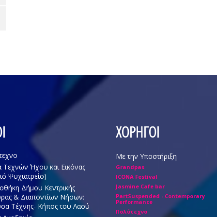
Ι
ΧΟΡΗΓΟΙ
τεχνο
Με την Υποστήριξη
 Τεχνών Ήχου και Εικόνας
Grandpas
ιό Ψυχιατρείο)
ICONA Festival
Jasmine Cafe bar
οθήκη Δήμου Κεντρικής
ρας & Διαποντίων Νήσων:
PartSuspended - Contemporary
Performance
σα Τέχνης- Κήπος του Λαού
Πολύτεχνο