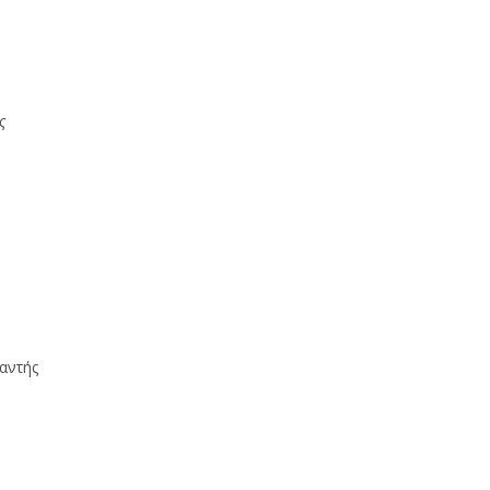
ς
αντής