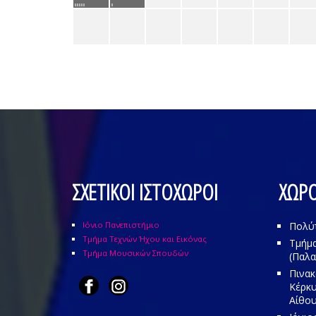
ΣΧΕΤΙΚΟΙ ΙΣΤΟΧΩΡΟΙ
ΧΩΡΟ
Ιόνιο Πανεπιστήμιο
Πολύ
Τμήμα Τεχνών Ήχου και Εικόνας
Τμήμα
Τμήμα Μουσικών Σπουδών
(Παλα
Πινακ
Κέρκυ
Αίθου