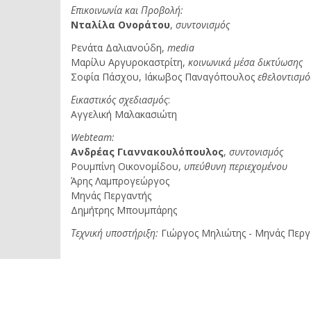
Επικοινωνία και Προβολή:
Νταλίλα Ονοράτου
,
συντονισμός
Ρενάτα Δαλιανούδη,
media
Μαρίλυ Αργυροκαστρίτη,
κοινωνικά μέσα δικτύωσης
Σοφία Πάσχου,
Ιάκωβος Παναγόπουλος
εθελοντισμό
Εικαστικός σχεδιασμός
:
Αγγελική Μαλακασιώτη
Webteam
:
Ανδρέας Γιαννακουλόπουλος
,
συντονισμός
Ρουμπίνη Οικονομίδου,
υπεύθυνη περιεχομένου
Άρης Λαμπρογεώργος
Μηνάς Περγαντής
Δημήτρης Μπουμπάρης
Τεχνική υποστήριξη:
Γιώργος Μηλιώτης - Μηνάς Περγ