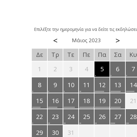
Επιλέξτε την ημερομηνία για να δείτε τις εκδηλώσει
<
>
Μάιος 2023
Δε
Τρ
Τε
Πε
Πα
Σα
Κυ
1
2
3
4
5
6
7
8
9
10
11
12
13
14
15
16
17
18
19
20
21
22
23
24
25
26
27
28
29
30
31