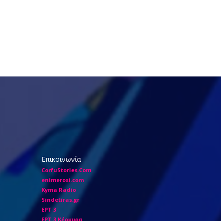
Επικοινωνία
CorfuStories.Com
enimerosi.com
Kyma Radio
Sindetiras.gr
ΕΡΤ 3
ΕΡΤ 3 Κέρκυρα