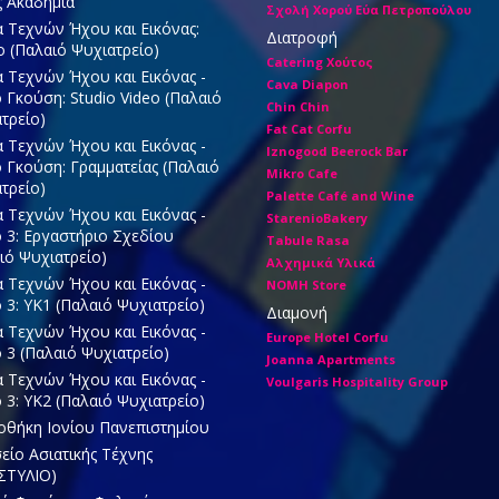
ς Ακαδημία
Σχολή Χορού Εύα Πετροπούλου
 Τεχνών Ήχου και Εικόνας:
Διατροφή
ο (Παλαιό Ψυχιατρείο)
Catering Χούτος
 Τεχνών Ήχου και Εικόνας -
Cava Diapon
ο Γκούση: Studio Video (Παλαιό
Chin Chin
τρείο)
Fat Cat Corfu
 Τεχνών Ήχου και Εικόνας -
Iznogood Βeerock Bar
ο Γκούση: Γραμματείας (Παλαιό
Mikro Cafe
τρείο)
Palette Café and Wine
 Τεχνών Ήχου και Εικόνας -
StarenioBakery
ο 3: Εργαστήριο Σχεδίου
Tabule Rasa
ιό Ψυχιατρείο)
Αλχημικά Υλικά
 Τεχνών Ήχου και Εικόνας -
ΝΟΜΗ Store
ο 3: ΥΚ1 (Παλαιό Ψυχιατρείο)
Διαμονή
 Τεχνών Ήχου και Εικόνας -
Europe Hotel Corfu
ο 3 (Παλαιό Ψυχιατρείο)
Joanna Apartments
 Τεχνών Ήχου και Εικόνας -
Voulgaris Hospitality Group
ο 3: ΥΚ2 (Παλαιό Ψυχιατρείο)
οθήκη Ιονίου Πανεπιστημίου
ίο Ασιατικής Τέχνης
ΣΤΥΛΙΟ)