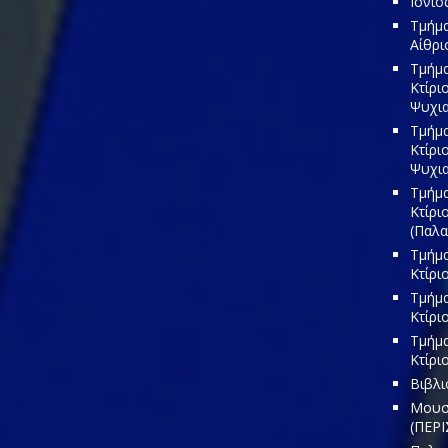
Ιόνιο
Τμήμα
Αίθρι
Τμήμα
Κτίρι
Ψυχια
Τμήμα
Κτίρι
Ψυχια
Τμήμα
Κτίρι
(Παλα
Τμήμα
Κτίρι
Τμήμα
Κτίρι
Τμήμα
Κτίρι
Βιβλι
Μουσε
(ΠΕΡΙ