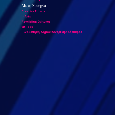
Με τη Χορηγία
Creative Europe
InArts
Rewilding Cultures
ttt-labs
Πινακοθήκη Δήμου Κεντρικής Κέρκυρας