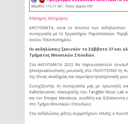
Mέγεθος: 115.51 KB :: Τύπος: Αρχείο PDF
Επίσημος Ιστοχώρος
AKOYSMATA, ειναι το σύνολο των εκδηλώσεων π
συνεργασία με το Εργαστήριο Παραστατικών Περιβ
Ιονίου Πανεπιστημίου.
Οι εκδηλώσεις ξεκινούν τo Σάββατο 27 και ο
Τμήματος Μουσικών Σπουδών.
Στα AKOYSMATA 2023 θα παρουσιαστούν συναυλίε
ηλεκτροακουστικής μουσικής στο ΠΟΛΥΤΕΧΝΟ τη Κυρι
της Ιόνιας Ακαδημίας και σεμινάρια ηλεκτρονικής μου
Συνεχίζοντας τη συνεργασία μας με ερευνητές κ
Kaltenbrunner, επικεφαλής του Tangible Music Lab κ
και τον Enrique Mendoza, συνθέτη και διδάσκοντα 
στο Τμήμα Μουσικών Σπουδών).
Στις εκδηλώσεις φέτος συμμετέχουν επίσης o Kωνστ