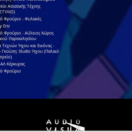
ίο Ασιατικής Τέχνης
ΣΤΥΛΙΟ)
ό Φρούριο - Φυλακές
y Ersi
ό Φρούριο - Αύλειος Χώρος
ικού Παρεκκλησίου
 Τεχνών Ήχου και Εικόνας -
ο Γκούση: Studio Ήχου (Παλαιό
τρείο)
ΑΛ Κέρκυρας
ιό Φρούριο