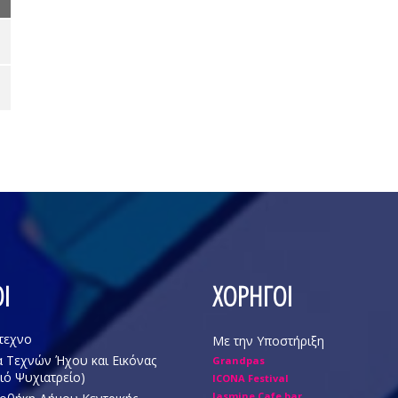
Ι
ΧΟΡΗΓΟΙ
τεχνο
Με την Υποστήριξη
 Τεχνών Ήχου και Εικόνας
Grandpas
ιό Ψυχιατρείο)
ICONA Festival
Jasmine Cafe bar