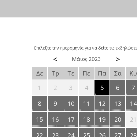
Επιλέξτε την ημερομηνία για να δείτε τις εκδηλώσει
<
>
Μάιος 2023
Δε
Τρ
Τε
Πε
Πα
Σα
Κυ
1
2
3
4
5
6
7
8
9
10
11
12
13
14
15
16
17
18
19
20
21
22
23
24
25
26
27
28