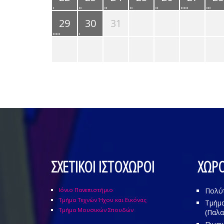
29
30
31
ΣΧΕΤΙΚΟΙ ΙΣΤΟΧΩΡΟΙ
ΧΩΡΟ
Ιόνιο Πανεπιστήμιο
Πολύ
Τμήμα Τεχνών Ήχου και Εικόνας
Τμήμα
Τμήμα Μουσικών Σπουδών
(Παλα