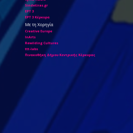
Sindetiras.gr
ΕΡΤ 3
ΕΡΤ 3 Κέρκυρα
Με τη Χορηγία
Creative Europe
InArts
Rewilding Cultures
ttt-labs
Πινακοθήκη Δήμου Κεντρικής Κέρκυρας