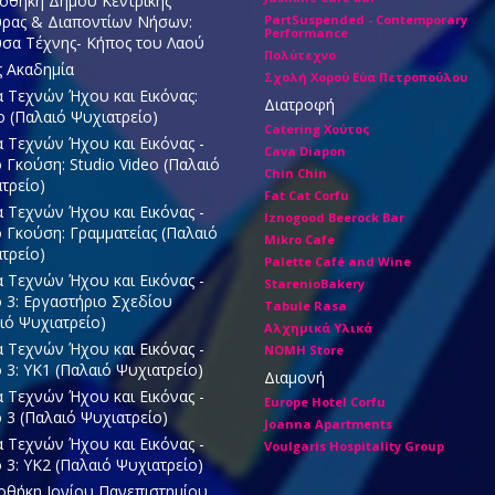
οθήκη Δήμου Κεντρικής
ρας & Διαποντίων Νήσων:
PartSuspended - Contemporary
Performance
σα Τέχνης- Κήπος του Λαού
Πολύτεχνο
ς Ακαδημία
Σχολή Χορού Εύα Πετροπούλου
 Τεχνών Ήχου και Εικόνας:
Διατροφή
ο (Παλαιό Ψυχιατρείο)
Catering Χούτος
 Τεχνών Ήχου και Εικόνας -
Cava Diapon
ο Γκούση: Studio Video (Παλαιό
Chin Chin
τρείο)
Fat Cat Corfu
 Τεχνών Ήχου και Εικόνας -
Iznogood Βeerock Bar
ο Γκούση: Γραμματείας (Παλαιό
Mikro Cafe
τρείο)
Palette Café and Wine
 Τεχνών Ήχου και Εικόνας -
StarenioBakery
ο 3: Εργαστήριο Σχεδίου
Tabule Rasa
ιό Ψυχιατρείο)
Αλχημικά Υλικά
 Τεχνών Ήχου και Εικόνας -
ΝΟΜΗ Store
ο 3: ΥΚ1 (Παλαιό Ψυχιατρείο)
Διαμονή
 Τεχνών Ήχου και Εικόνας -
Europe Hotel Corfu
ο 3 (Παλαιό Ψυχιατρείο)
Joanna Apartments
 Τεχνών Ήχου και Εικόνας -
Voulgaris Hospitality Group
ο 3: ΥΚ2 (Παλαιό Ψυχιατρείο)
οθήκη Ιονίου Πανεπιστημίου