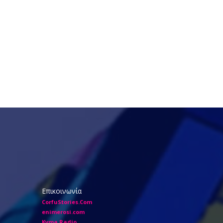
Επικοινωνία
CorfuStories.Com
enimerosi.com
Kyma Radio