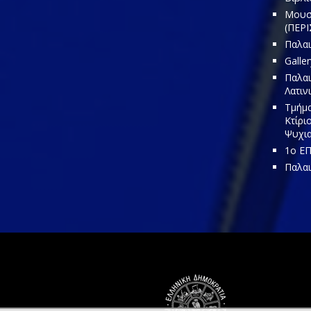
Μουσε
(ΠΕΡΙ
Παλαι
Galler
Παλαι
Λατιν
Τμήμα
Κτίρι
Ψυχια
1o ΕΠ
Παλα