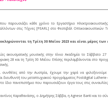
ου παρουσιάζει κάθε χρόνο το Εργαστήριο Ηλεκτροακουστική
αλλόντων στις Τέχνες [PEARL] στο Φεστιβάλ Οπτικοακουστικών 
λοκληρώνονται τη Τρίτη 30 Μαΐου 2023 και είναι μέρος των
ς ακουσματικής μουσικής στην Ιόνιο Ακαδημία το Σάββατο 27 κ
ακη 28 και τη Τρίτη 30 Μαΐου. Επίσης περιλαμβάνονται στο προγρ
σικής.
αι συνθέτες από την Αυστρία, έχουμε την χαρά να φιλοξενούμε 
αι διευθυντή του μεταπτυχιακού προγράμματος Postdigital Lutherie σ
στο ίδιο πανεπιστήμιο που παρουσιάζουν έργα τους στις συναυλίες
αντίνος Καραθανάσης, ο Δημήτρης Σάββα, η Agnese Banti και το σ