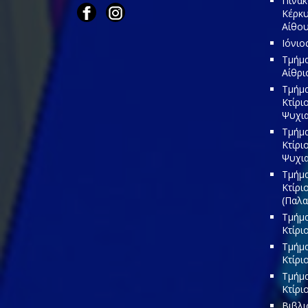
Πινακ
Κέρκυ
Αίθου
Ιόνιο
Τμήμα
Αίθρι
Τμήμα
Κτίρι
Ψυχια
Τμήμα
Κτίρι
Ψυχια
Τμήμα
Κτίρι
(Παλα
Τμήμα
Κτίρι
Τμήμα
Κτίρι
Τμήμα
Κτίρι
Βιβλι