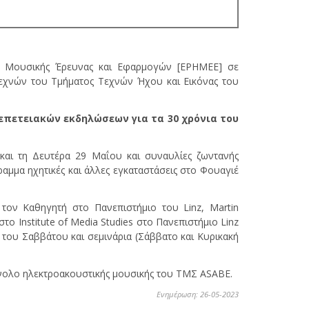
ς Μουσικής Έρευνας και Εφαρμογών [ΕΡΗΜΕΕ] σε
Τεχνών του Τμήματος Τεχνών Ήχου και Εικόνας του
 επετειακών εκδηλώσεων για τα 30 χρόνια του
αι τη Δευτέρα 29 Μαΐου και συναυλίες ζωντανής
αμμα ηχητικές και άλλες εγκαταστάσεις στο Φουαγιέ
τον Καθηγητή στο Πανεπιστήμιο του Linz, Martin
το Institute of Media Studies στο Πανεπιστήμιο Linz
 του Σαββάτου και σεμινάρια (Σάββατο και Κυρικακή
ύνολο ηλεκτροακουστικής μουσικής του ΤΜΣ ASABE.
Ενημέρωση: 26-05-2023