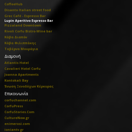
CoffeeHub
Disanto Italian street food
Grec Café - Espresso Bar
Lupin Aperitivo Espresso Bar
Pizzaland Downtown
Rivoli Corfu Bistro-Wine bar
Κάβα Διαπόν
Κάβα Φιλιππάκης
Ταβέρνα Μουράγια
Διαμονή
Atlantis Hotel
Cavalieri Hotel Corfu
Joanna Apartments
Kontokali Bay
Ένωση Ξενοδόχων Κέρκυρας
Επικοινωνία
corfuchannel.com
CorfuPress
CorfuStories.Com
CultureNow.gr
enimerosi.com
ioniantv.gr