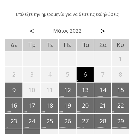
Επιλέξτε την ημερομηνία για να δείτε τις εκδηλώσεις
<
>
Μάιος 2022
Δε
Τρ
Τε
Πε
Πα
Σα
Κυ
1
2
3
4
5
6
7
8
9
10
11
12
13
14
15
16
17
18
19
20
21
22
23
24
25
26
27
28
29