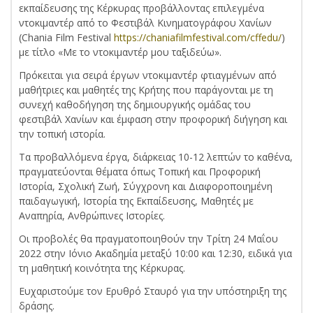
εκπαίδευσης της Κέρκυρας προβάλλοντας επιλεγμένα
ντοκιμαντέρ από το Φεστιβάλ Κινηματογράφου Χανίων
(Chania Film Festival
https://chaniafilmfestival.com/cffedu/
)
με τίτλο «Με το ντοκιμαντέρ μου ταξιδεύω».
Πρόκειται για σειρά έργων ντοκιμαντέρ φτιαγμένων από
μαθήτριες και μαθητές της Κρήτης που παράγονται με τη
συνεχή καθοδήγηση της δημιουργικής ομάδας του
φεστιβάλ Χανίων και έμφαση στην προφορική διήγηση και
την τοπική ιστορία.
Τα προβαλλόμενα έργα, διάρκειας 10-12 λεπτών το καθένα,
πραγματεύονται θέματα όπως Τοπική και Προφορική
Ιστορία, Σχολική Ζωή, Σύγχρονη και Διαφοροποιημένη
παιδαγωγική, Ιστορία της Εκπαίδευσης, Μαθητές με
Αναπηρία, Ανθρώπινες Ιστορίες.
Οι προβολές θα πραγματοποιηθούν την Τρίτη 24 Μαΐου
2022 στην Ιόνιο Ακαδημία μεταξύ 10:00 και 12:30, ειδικά για
τη μαθητική κοινότητα της Κέρκυρας.
Ευχαριστούμε τον Ερυθρό Σταυρό για την υπόστηριξη της
δράσης.