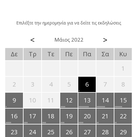
Επιλέξτε την ημερομηνία για να δείτε τις εκδηλώσεις
<
>
Μάιος 2022
Δε
Τρ
Τε
Πε
Πα
Σα
Κυ
1
2
3
4
5
6
7
8
9
10
11
12
13
14
15
16
17
18
19
20
21
22
23
24
25
26
27
28
29