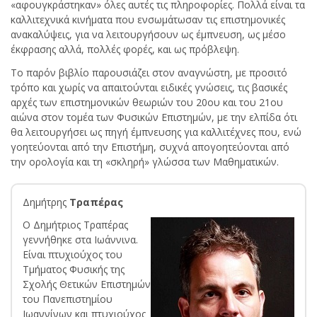
«αφουγκράστηκαν» όλες αυτές τις πληροφορίες. Πολλά είναι τα
καλλιτεχνικά κινήματα που ενσωμάτωσαν τις επιστημονικές
ανακαλύψεις, για να λειτουργήσουν ως έμπνευση, ως μέσο
έκφρασης αλλά, πολλές φορές, και ως πρόβλεψη.
Το παρόν βιβλίο παρουσιάζει στον αναγνώστη, με προσιτό
τρόπο και χωρίς να απαιτούνται ειδικές γνώσεις, τις βασικές
αρχές των επιστημονικών θεωριών του 20ου και του 21ου
αιώνα στον τομέα των Φυσικών Επιστημών, με την ελπίδα ότι
θα λειτουργήσει ως πηγή έμπνευσης για καλλιτέχνες που, ενώ
γοητεύονται από την Επιστήμη, συχνά απογοητεύονται από
την ορολογία και τη «σκληρή» γλώσσα των Μαθηματικών.
Δημήτρης
Τραπέρας
Ο Δημήτριος Τραπέρας
γεννήθηκε στα Ιωάννινα.
Είναι πτυχιούχος του
Τμήματος Φυσικής της
Σχολής Θετικών Επιστημών
του Πανεπιστημίου
Ιωαννίνων και πτυχιούχος