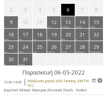
2
3
4
5
6
7
8
9
10
11
12
13
14
15
16
17
18
19
20
21
22
23
24
25
26
27
28
29
30
31
Παρασκευή 06-05-2022
Eκδήλωση χορού (IDE-Fantasy, EASTN-
13:30-14:30
DC)
Δημοτικό Θέατρο Κέρκυρας (Κεντρική Σκηνή - Studio)