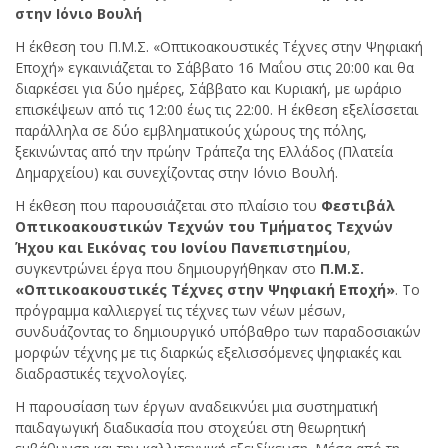
στην Ιόνιο Βουλή
Η έκθεση του Π.Μ.Σ. «Οπτικοακουστικές Τέχνες στην Ψηφιακή
Εποχή» εγκαινιάζεται το Σάββατο 16 Μαΐου στις 20:00 και θα
διαρκέσει για δύο ημέρες, Σάββατο και Κυριακή, με ωράριο
επισκέψεων από τις 12:00 έως τις 22:00. Η έκθεση εξελίσσεται
παράλληλα σε δύο εμβληματικούς χώρους της πόλης,
ξεκινώντας από την πρώην Τράπεζα της Ελλάδος (Πλατεία
Δημαρχείου) και συνεχίζοντας στην Ιόνιο Βουλή.
Η έκθεση που παρουσιάζεται στο πλαίσιο του
Φεστιβάλ
Οπτικοακουστικών Τεχνών
του Τμήματος Τεχνών
Ήχου και Εικόνας του Ιονίου Πανεπιστημίου
,
συγκεντρώνει έργα που δημιουργήθηκαν στο
Π
.
Μ
.
Σ
.
«Οπτικοακουστικές Τέχνες στην Ψηφιακή Εποχή»
. Το
πρόγραμμα καλλιεργεί τις τέχνες των νέων μέσων,
συνδυάζοντας το δημιουργικό υπόβαθρο των παραδοσιακών
μορφών τέχνης με τις διαρκώς εξελισσόμενες ψηφιακές και
διαδραστικές τεχνολογίες.
Η παρουσίαση των έργων αναδεικνύει μια συστηματική
παιδαγωγική διαδικασία που στοχεύει στη θεωρητική