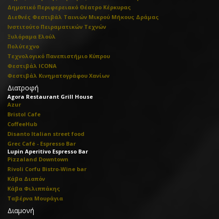
Δημοτικό Περιφερειακό Θέατρο Κέρκυρας
Διεθνές Φεστιβάλ Ταινιών Μικρού Μήκους Δράμας
Ινστιτούτο Πειραματικών Τεχνών
Ξυλόραμα Ελούλ
Πολύτεχνο
Τεχνολογικό Πανεπιστήμιο Κύπρου
Φεστιβάλ ICONA
Φεστιβάλ Κινηματογράφου Χανίων
Διατροφή
Agora Restaurant Grill House
Azur
Bristol Cafe
CoffeeHub
Disanto Italian street food
Grec Café - Espresso Bar
Lupin Aperitivo Espresso Bar
Pizzaland Downtown
Rivoli Corfu Bistro-Wine bar
Κάβα Διαπόν
Κάβα Φιλιππάκης
Ταβέρνα Μουράγια
Διαμονή