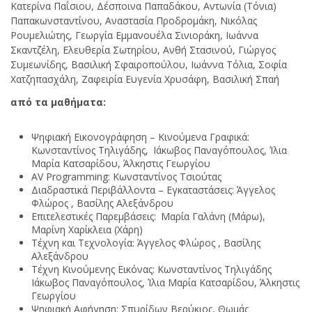
Κατερίνα Παΐσιου, Δέσποινα Παπαδάκου, Αντωνία (Τόνια)
Παπακωνσταντίνου, Αναστασία Προδρομάκη, Νικόλας
Ρουμελιώτης, Γεωργία Εμμανουέλα Σινιοράκη, Ιωάννα
Σκαντζέλη, Ελευθερία Σωτηρίου, Ανθή Στασινού, Γιώργος
Συμεωνίδης, Βασιλική Σφαιροπούλου, Ιωάννα Τόλια, Σοφία
Χατζηπασχάλη, Ζαφειρία Ευγενία Χρυσάφη, Βασιλική Σπαή
από τα μ
αθήματα
:
Ψηφιακή Εικονογράφηση – Κινούμενα Γραφικά:
Κωνσταντίνος Τηλιγάδης, Ιάκωβος Παναγόπουλος, Ίλια
Μαρία Κατσαρίδου, Άλκηστις Γεωργίου
AV Programming: Κωνσταντίνος Τσιούτας
Διαδραστικά Περιβάλλοντα – Εγκαταστάσεις: Άγγελος
Φλώρος , Βασίλης Αλεξάνδρου
Επιτελεστικές Παρεμβάσεις: Μαρία Γαλάνη (Μάρω),
Μαρίνη Χαρίκλεια (Χάρη)
Τέχνη και Τεχνολογία: Άγγελος Φλώρος , Βασίλης
Αλεξάνδρου
Τέχνη Κινούμενης Εικόνας: Κωνσταντίνος Τηλιγάδης
Ιάκωβος Παναγόπουλος, Ίλια Μαρία Κατσαρίδου, Άλκηστις
Γεωργίου
Ψηφιακή Αφήγηση: Σπυρίδων Βερύκιος, Θωμάς