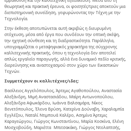
εμβάθυνση και την καλλιτεχνική εξειδίκευση. Μέσα από τη
θεωρητική και πρακτική έρευνα, οι φοιτητές/τριες αποκτούν μια
διεπιστημονική συνείδηση, γεφυρώνοντας την Τέχνη με την
Τεχνολογία.
Στην έκθεση αποτυπώνεται αυτή ακριβώς η διευρυμένη
στόχευση, μέσα από έργα που συνδέουν την οπτική σκέψη,
την ηχητική σύνθεση και τη διαδραστικότητα. Παράλληλα,
υπογραμμίζεται ο μεταψηφιακός χαρακτήρα της σύγχρονης
καλλιτεχνικής πρακτικής, όπου η τεχνολογία δεν αποτελεί
απλώς εργαλείο παραγωγής, αλλά ένα δυναμικό πεδίο κριτικής,
διερεύνησης και αναστοχασμού στον χώρο των Εικαστικών
Τεχνών.
Συμμετέχουν οι καλλιτέχνες
/
ιδες
:
Βασίλειος Αγγελόπουλος, Άρτεμις Αγαθοπούλου, Αναστασία
Αλεξάνδρη, Μιμή Αναστασιάδου, Μαίρη Αντωνοπούλου,
Αλεξάνδρα Αψωκάρδου, Ιωάννα Βαλσαμάρα, Νίκος
Βενετόπουλος, Έλενα Βρύση, Κατερίνα Δούναβη, Χαραλαμπία
Εγγλέζου, Ναταλί Ντιμπουά Καλέρο, Ασημίνα Άρτεμις
Καραγεώργου, Γιώργος Κωνσταντίνου, Μαρία Κοσκίνα, Ελένη
Μοσχοβούδη, Μαριέττα Μπιτσακάκη, Γιώργος Ντολαπτσής,