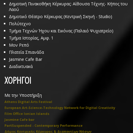
Δημοτική Πινακοθήκη Κέρκυρας: Αίθουσα Τέχνης- Κήπος του
Λαού
Δημοτικό Θέατρο Κέρκυρας (Κεντρική Σκηνή - Studio)
Πολύτεχνο
Τμήμα Τεχνών Ήχου και Εικόνας (Παλαιό Ψυχιατρείο)
Τμήμα Ιστορίας, Αμφ. 1
Μον Ρεπό
Πλατεία Σπιανάδα
Jasmine Cafe Bar
Διαδικτυακά
ΧΟΡΗΓΟΙ
Με την Υποστήριξη
Athens Digital Arts Festival
European Art-Science-Technology Network for Digital Creativity
Film Office Ionian Islands
Jasmine Cafe bar
PartSuspended - Contemporary Performance
Δήμος Κεντρικής Κέρκυρας & Διαποντίων Νήσων