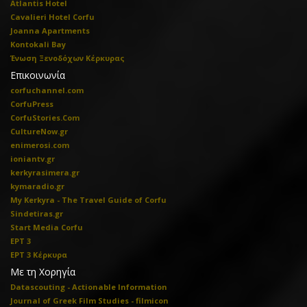
Atlantis Hotel
Cavalieri Hotel Corfu
Joanna Apartments
Kontokali Bay
Ένωση Ξενοδόχων Κέρκυρας
Επικοινωνία
corfuchannel.com
CorfuPress
CorfuStories.Com
CultureNow.gr
enimerosi.com
ioniantv.gr
kerkyrasimera.gr
kymaradio.gr
My Kerkyra - The Travel Guide of Corfu
Sindetiras.gr
Start Media Corfu
ΕΡΤ 3
ΕΡΤ 3 Κέρκυρα
Με τη Χορηγία
Datascouting - Actionable Information
Journal of Greek Film Studies - filmicon