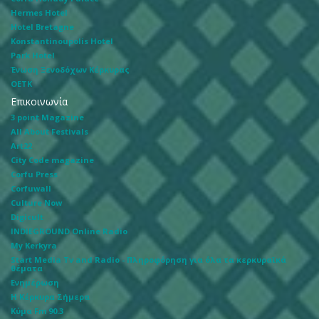
Hermes Hotel
Hotel Bretagne
Konstantinoupolis Hotel
Park Hotel
Ένωση Ξενοδόχων Κέρκυρας
ΟΕΤΚ
Επικοινωνία
3 point Magazine
All About Festivals
Art22
City Code magazine
Corfu Press
Corfuwall
Culture Now
Digicult
INDIEGROUND Online Radio
My Kerkyra
Start Media Tv and Radio - Πληροφόρηση για όλα τα κερκυραϊκά
θέματα
Ενημέρωση
Η Κέρκυρα Σήμερα
Κύμα Fm 90.3