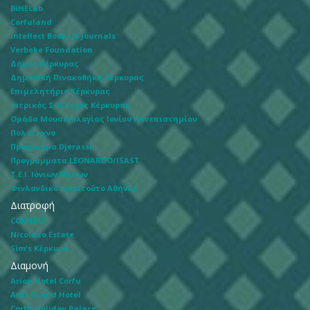
BiHELab
Corfuland
Intellect Books & Journals
Verbeke Foundation
Δήμος Κέρκυρας
Δημοτική Πινακοθήκη Κέρκυρας
Επιμελητήριο Κέρκυρας
Ιατρικός Σύλλογος Κέρκυρας
Ομάδα Μουσειολογίας Ιονίου Πανεπιστημίου
Πολύτεχνο
Πρόγραμμα Djerassi
Προγράμματα LEONARDO/ISAST
Τ.Ε.Ι. Ιόνιων Νήσων
Φινλανδικό Ινστιτούτο Αθήνας
Διατροφή
COMECO
Nicoluzo Estate
Sim's Κέρκυρα
Διαμονή
Arion Hotel Corfu
Ariti Grand Hotel
Corfu Holiday Palace