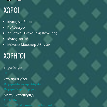
ΧΩΡΟΙ
Ιόνιος Ακαδημία
Πολύτεχνο
Δημοτική Πινακοθήκη Κέρκυρας
Ιόνιος Βουλή
Μέγαρο Μουσικής Αθηνών
ΧΟΡΗΓΟΙ
Τεχνολογία
HP
Υπό την αιγίδα
Μέγαρο Μουσικής Αθηνών
Μέγαρο Σειρά Γέφυρες
Με την Υποστήριξη
Art & Life
Be there! Corfu animation Festival