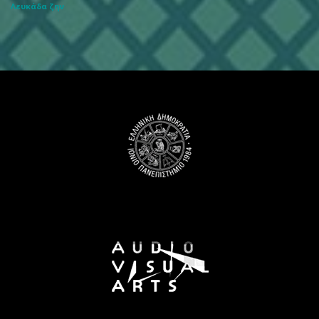
Λευκάδα ζην