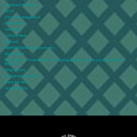
All About Festivals
Art22
City Code magazine
Corfu Press
Corfuwall
Culture Now
Digicult
INDIEGROUND Online Radio
My Kerkyra
Start Media Tv and Radio - Πληροφόρηση για όλα τα κερκυραϊκά
θέματα
Ενημέρωση
Η Κέρκυρα Σήμερα
Κύμα Fm 90.3
Λευκάδα ζην