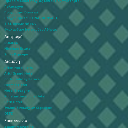
Ομάδα Μουσειολογίας Ιονίου Πανεπιστημίου
Πολύτεχνο
Πρόγραμμα Djerassi
Προγράμματα LEONARDO/ISAST
Τ.Ε.Ι. Ιόνιων Νήσων
Φινλανδικό Ινστιτούτο Αθήνας
Διατροφή
COMECO
Nicoluzo Estate
Sim's Κέρκυρα
Διαμονή
Arion Hotel Corfu
Ariti Grand Hotel
Corfu Holiday Palace
Hermes Hotel
Hotel Bretagne
Konstantinoupolis Hotel
Park Hotel
Ένωση Ξενοδόχων Κέρκυρας
ΟΕΤΚ
Επικοινωνία
3 point Magazine