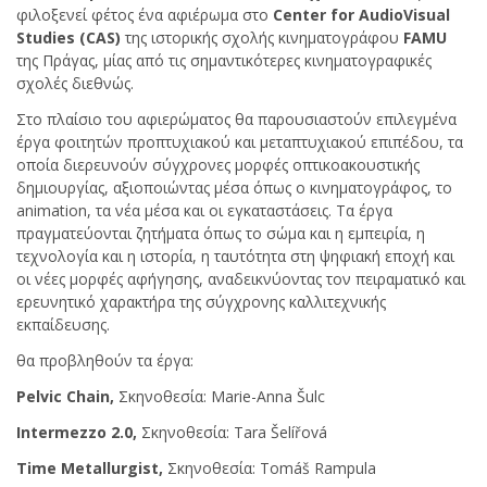
φιλοξενεί φέτος ένα αφιέρωμα στο
Center for AudioVisual
Studies (CAS)
της ιστορικής σχολής κινηματογράφου
FAMU
της Πράγας, μίας από τις σημαντικότερες κινηματογραφικές
σχολές διεθνώς.
Στο πλαίσιο του αφιερώματος θα παρουσιαστούν επιλεγμένα
έργα φοιτητών προπτυχιακού και μεταπτυχιακού επιπέδου, τα
οποία διερευνούν σύγχρονες μορφές οπτικοακουστικής
δημιουργίας, αξιοποιώντας μέσα όπως ο κινηματογράφος, το
animation, τα νέα μέσα και οι εγκαταστάσεις. Τα έργα
πραγματεύονται ζητήματα όπως το σώμα και η εμπειρία, η
τεχνολογία και η ιστορία, η ταυτότητα στη ψηφιακή εποχή και
οι νέες μορφές αφήγησης, αναδεικνύοντας τον πειραματικό και
ερευνητικό χαρακτήρα της σύγχρονης καλλιτεχνικής
εκπαίδευσης.
θα προβληθούν τα έργα:
Pelvic Chain,
Σκηνοθεσία: Marie-Anna Šulc
Intermezzo 2.0,
Σκηνοθεσία: Tara Šelířová
Time Metallurgist,
Σκηνοθεσία: Tomáš Rampula