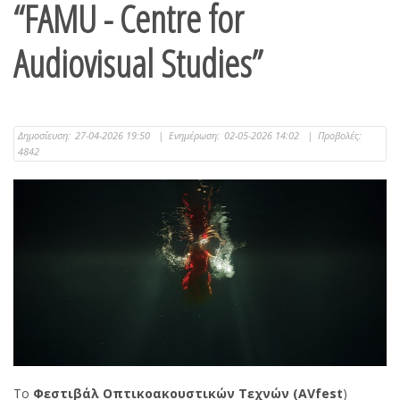
“FAMU - Centre for
Audiovisual Studies”
Δημοσίευση:
27-04-2026 19:50
|
Ενημέρωση:
02-05-2026 14:02
|
Προβολές:
4842
Το
Φεστιβάλ Οπτικοακουστικών Τεχνών (AVfest
)