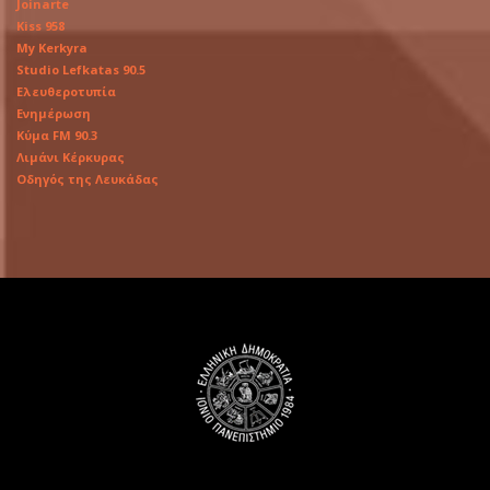
Joinarte
Kiss 958
My Kerkyra
Studio Lefkatas 90.5
Ελευθεροτυπία
Ενημέρωση
Κύμα FM 90.3
Λιμάνι Κέρκυρας
Οδηγός της Λευκάδας