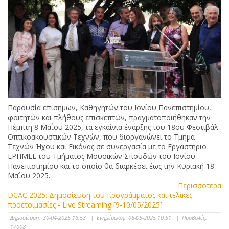
Παρουσία επισήμων, Καθηγητών του Ιονίου Πανεπιστημίου,
φοιτητών και πλήθους επισκεπτών, πραγματοποιήθηκαν την
Πέμπτη 8 Μαΐου 2025, τα εγκαίνια έναρξης του 18ου Φεστιβάλ
Οπτικοακουστικών Τεχνών, που διοργανώνει το Τμήμα
Τεχνών Ήχου και Εικόνας σε συνεργασία με το Εργαστήριο
ΕΡΗΜΕΕ του Τμήματος Μουσικών Σπουδών του Ιονίου
Πανεπιστημίου και το οποίο θα διαρκέσει έως την Κυριακή 18
Μαΐου 2025.
Περισσότερα
DCAC 2025: Δημοσίευση του προγράμματος και τελικές
προετοιμασίες - Live Streaming [9-10/05/2025]
Δημοσίευση:
30-04-2025 16:53
|
Ενημέρωση:
08-05-2025 10:51
|
Προβολές:
17008