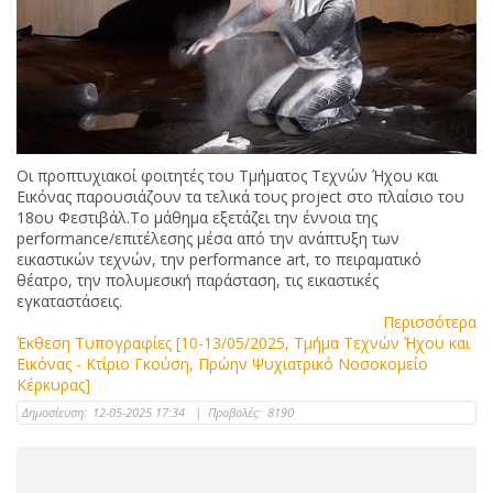
Οι προπτυχιακοί φοιτητές του Τμήματος Τεχνών Ήχου και
Εικόνας παρουσιάζουν τα τελικά τους project στο πλαίσιο του
18ου Φεστιβάλ.Το μάθημα εξετάζει την έννοια της
performance/επιτέλεσης μέσα από την ανάπτυξη των
εικαστικών τεχνών, την performance art, το πειραματικό
θέατρο, την πολυμεσική παράσταση, τις εικαστικές
εγκαταστάσεις.
Περισσότερα
Έκθεση Τυπογραφίες [10-13/05/2025, Τμήμα Τεχνών Ήχου και
Εικόνας - Κτίριο Γκούση, Πρώην Ψυχιατρικό Νοσοκομείο
Κέρκυρας]
Δημοσίευση:
12-05-2025 17:34
|
Προβολές:
8190