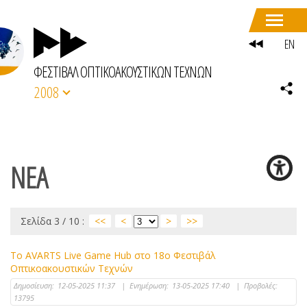
EN
ΦΕΣΤΙΒΑΛ ΟΠΤΙΚΟΑΚΟΥΣΤΙΚΩΝ ΤΕΧΝΩΝ
2008
ΝΕΑ
Σελίδα 3 / 10 :
<<
<
>
>>
Το AVARTS Live Game Hub στο 18ο Φεστιβάλ
Οπτικοακουστικών Τεχνών
Δημοσίευση:
12-05-2025 11:37
|
Ενημέρωση:
13-05-2025 17:40
|
Προβολές:
13795