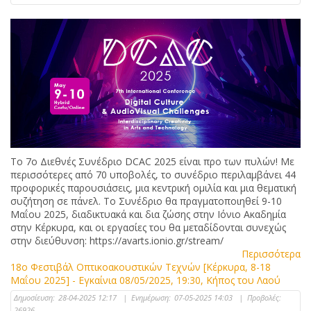
Το 7ο Διεθνές Συνέδριο DCAC 2025 είναι προ των πυλών! Με
περισσότερες από 70 υποβολές, το συνέδριο περιλαμβάνει 44
προφορικές παρουσιάσεις, μια κεντρική ομιλία και μια θεματική
συζήτηση σε πάνελ. Το Συνέδριο θα πραγματοποιηθεί 9-10
Μαΐου 2025, διαδικτυακά και δια ζώσης στην Ιόνιο Ακαδημία
στην Κέρκυρα, και οι εργασίες του θα μεταδίδονται συνεχώς
στην διεύθυνση: https://avarts.ionio.gr/stream/
Περισσότερα
18ο Φεστιβάλ Οπτικοακουστικών Τεχνών [Κέρκυρα, 8-18
Μαΐου 2025] - Εγκαίνια 08/05/2025, 19:30, Κήπος του Λαού
Δημοσίευση:
28-04-2025 12:17
|
Ενημέρωση:
07-05-2025 14:03
|
Προβολές:
26926