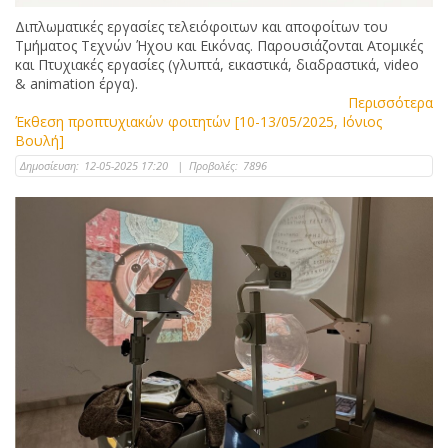
Διπλωματικές εργασίες τελειόφοιτων και αποφοίτων του
Τμήματος Τεχνών Ήχου και Εικόνας. Παρουσιάζονται Ατομικές
και Πτυχιακές εργασίες (γλυπτά, εικαστικά, διαδραστικά, video
& animation έργα).
Περισσότερα
Έκθεση προπτυχιακών φοιτητών [10-13/05/2025, Ιόνιος
Βουλή]
Δημοσίευση:
12-05-2025 17:20
|
Προβολές:
7896