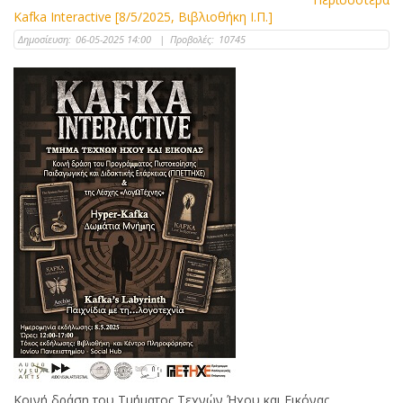
Kafka Interactive [8/5/2025, Βιβλιοθήκη Ι.Π.]
Δημοσίευση:
06-05-2025 14:00
|
Προβολές:
10745
Κοινή δράση του Τμήματος Τεχνών Ήχου και Εικόνας,