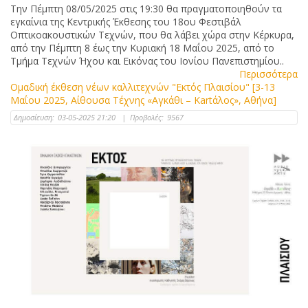
Την Πέμπτη 08/05/2025 στις 19:30 θα πραγματοποιηθούν τα
εγκαίνια της Κεντρικής Έκθεσης του 18ου Φεστιβάλ
Οπτικοακουστικών Τεχνών, που θα λάβει χώρα στην Κέρκυρα,
από την Πέμπτη 8 έως την Κυριακή 18 Μαΐου 2025, από το
Τμήμα Τεχνών Ήχου και Εικόνας του Ιονίου Πανεπιστημίου..
Περισσότερα
Ομαδική έκθεση νέων καλλιτεχνών "Εκτός Πλαισίου" [3-13
Μαΐου 2025, Αίθουσα Τέχνης «Αγκάθι – Kartάλος», Αθήνα]
Δημοσίευση:
03-05-2025 21:20
|
Προβολές:
9567