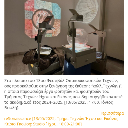
Στο πλαίσιο του 18ου Φεστιβάλ Οπτικοακουστικών Τεχνών,
σας προσκαλούμε στην ξενάγηση της έκθεσης “καλλιΤεχνώ(ν)”,
η οποία παρουσιάζει έργα φοιτητών και φοιτητριών του
Τμήματος Τεχνών Ήχου και Εικόνας που δημιουργήθηκαν κατά
το ακαδημαϊκό έτος 2024–2025. [13/05/2025, 17:00, Ιόνιος
Βουλή].
Περισσότερα
reSonaissance [13/05/2025, Τμήμα Τεχνών Ήχου και Εικόνας -
Κτίριο Γκούση: Studio Ήχου, 18:00-21:00]