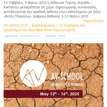
Το Σάββατο, 3 Μαΐου 2025 η Αίθουσα Τέχνης «Αγκάθι –
Kartάλος» μετατρέπεται σε χώρο δημιουργικής συνάντησης,
φιλοξενώντας την ομαδική έκθεση νέων καλλιτεχνών με τίτλο
«Εκτός Πλαισίου». Διάρκεια έκθεσης: 3-13 Μαΐου 2025
Περισσότερα
AV-school 2025 – Διασταυρώσεις | Οι εγγραφές στα
εργαστήρια και σεμινάρια είναι τώρα ανοιχτές!
Δημοσίευση:
23-04-2025 10:51
|
Προβολές:
19755