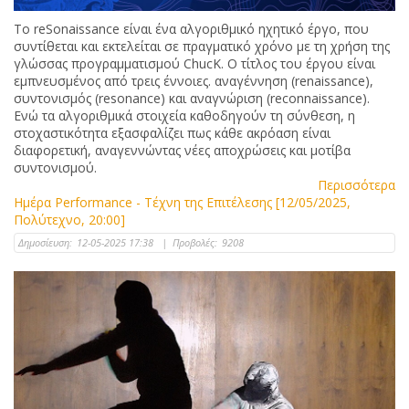
Το reSonaissance είναι ένα αλγοριθμικό ηχητικό έργο, που
συντίθεται και εκτελείται σε πραγματικό χρόνο με τη χρήση της
γλώσσας προγραμματισμού ChucK. Ο τίτλος του έργου είναι
εμπνευσμένος από τρεις έννοιες. αναγέννηση (renaissance),
συντονισμός (resonance) και αναγνώριση (reconnaissance).
Ενώ τα αλγοριθμικά στοιχεία καθοδηγούν τη σύνθεση, η
στοχαστικότητα εξασφαλίζει πως κάθε ακρόαση είναι
διαφορετική, αναγεννώντας νέες αποχρώσεις και μοτίβα
συντονισμού.
Περισσότερα
Ημέρα Performance - Τέχνη της Επιτέλεσης [12/05/2025,
Πολύτεχνο, 20:00]
Δημοσίευση:
12-05-2025 17:38
|
Προβολές:
9208