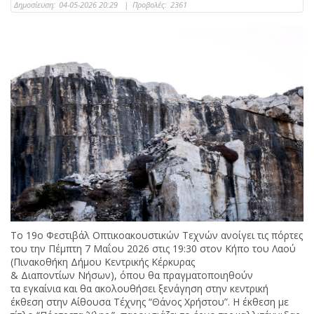
Δημοσίευση:
04-05-2026 20:29
|
Προβολές:
2361
Το 19ο Φεστιβάλ Οπτικοακουστικών Τεχνών ανοίγει τις πόρτες
του την Πέμπτη 7 Μαΐου 2026 στις 19:30 στον Κήπο του Λαού
(Πινακοθήκη Δήμου Κεντρικής Κέρκυρας
& Διαποντίων Νήσων), όπου θα πραγματοποιηθούν
τα εγκαίνια και θα ακολουθήσει ξενάγηση στην κεντρική
έκθεση στην Αίθουσα Τέχνης “Θάνος Χρήστου”. Η έκθεση με