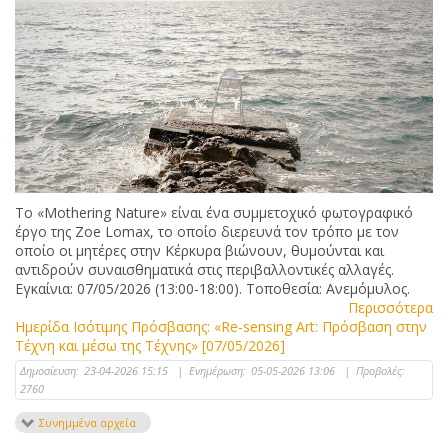
Το «Mothering Nature» είναι ένα συμμετοχικό φωτογραφικό
έργο της Zoe Lomax, το οποίο διερευνά τον τρόπο με τον
οποίο οι μητέρες στην Κέρκυρα βιώνουν, θυμούνται και
αντιδρούν συναισθηματικά στις περιβαλλοντικές αλλαγές.
Εγκαίνια: 07/05/2026 (13:00-18:00). Τοποθεσία: Ανεμόμυλος.
Περισσότερα
Ημερίδα Ισότιμης Πρόσβασης: «Re-sensing Art: Πρόσβαση στην
Τέχνη και μέσω της Τέχνης» [07/05/2026]
Δημοσίευση:
23-04-2026 15:15
|
Ενημέρωση:
05-05-2026 13:06
|
Προβολές:
2760
Συνημμένα αρχεία