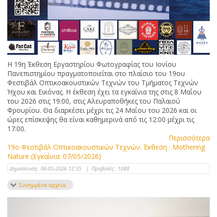
Η 19η Έκθεση Εργαστηρίου Φωτογραφίας του Ιονίου
Πανεπιστηµίου πραγματοποιείται στο πλαίσιο του 19ου
Φεστιβάλ Οπτικοακουστικών Τεχνών του Τµήµατος Τεχνών
Ήχου και Εικόνας. Η έκθεση έχει τα εγκαίνια της στις 8 Μαΐου
του 2026 στις 19:00, στις Αλευραποθήκες του Παλαιού
Φρουρίου. Θα διαρκέσει µέχρι τις 24 Μαΐου του 2026 και οι
ώρες επίσκεψης θα είναι καθημερινά από τις 12:00 µέχρι τις
17:00.
Περισσότερα
19ο Φεστιβάλ Οπτικοακουστικών Τεχνών: Έκθεση : Mothering
Nature (Εγκαίνια: 07/05/2026)
Δημοσίευση:
06-05-2026 12:35
|
Προβολές:
1088
Συνημμένα αρχεία