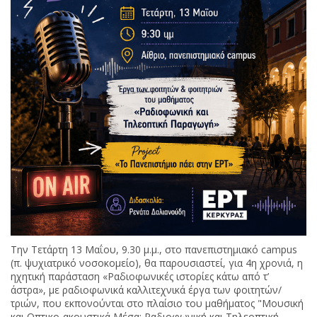
Την Τετάρτη 13 Μαΐου, 9.30 μ.μ., στο πανεπιστημιακό campus
(π. ψυχιατρικό νοσοκομείο), θα παρουσιαστεί, για 4η χρονιά, η
ηχητική παράσταση «Ραδιοφωνικές ιστορίες κάτω από τ’
άστρα», με ραδιοφωνικά καλλιτεχνικά έργα των φοιτητών/
τριών, που εκπονούνται στο πλαίσιο του μαθήματος "Μουσική
και Οπτικο-ακουστικά Μέσα: Ραδιοφωνική και Τηλεοπτική