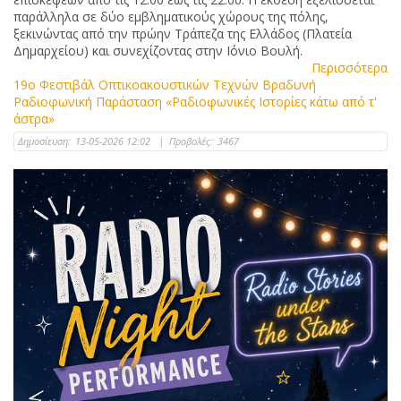
παράλληλα σε δύο εμβληματικούς χώρους της πόλης,
ξεκινώντας από την πρώην Τράπεζα της Ελλάδος (Πλατεία
Δημαρχείου) και συνεχίζοντας στην Ιόνιο Βουλή.
Περισσότερα
19ο Φεστιβάλ Οπτικοακουστικών Τεχνών Bραδυνή
Ραδιοφωνική Παράσταση «Ραδιοφωνικές Ιστορίες κάτω από τ'
άστρα»
Δημοσίευση:
13-05-2026 12:02
|
Προβολές:
3467