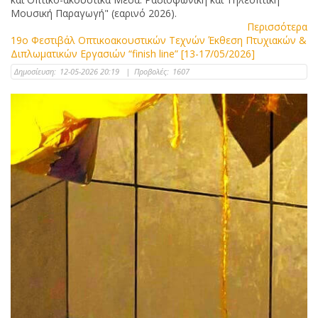
Μουσική Παραγωγή" (εαρινό 2026).
Περισσότερα
19ο Φεστιβάλ Οπτικοακουστικών Τεχνών Έκθεση Πτυχιακών &
Διπλωματικών Εργασιών “finish line” [13-17/05/2026]
Δημοσίευση:
12-05-2026 20:19
|
Προβολές:
1607