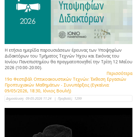
Η ετήσια ημερίδα παρουσιάσεων έρευνας των Υποψηφίων
Διδακτόρων του Τμήματος Τεχνών Ήχου και Εικόνας του
Ιονίου Πανεπιστημίου θα πραγματοποιηθεί την Τρίτη 12 Μαΐου
2026 (10:00-20:00).
Περισσότερα
19ο Φεστιβάλ Οπτικοακουστικών Τεχνών: Έκθεση Εργασιών
Προπτυχιακών Μαθημάτων - Συνυπάρξεις (Εγκαίνια:
09/05/2026, 18:30, Ιόνιος Βουλή)
Δημοσίευση:
09-05-2026 11:24
|
Προβολές:
1299