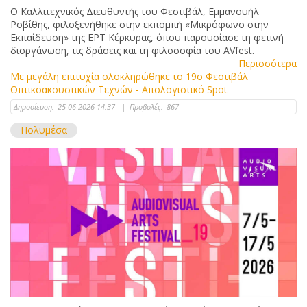
Ο Καλλιτεχνικός Διευθυντής του Φεστιβάλ, Εμμανουήλ
Ροβίθης, φιλοξενήθηκε στην εκπομπή «Μικρόφωνο στην
Εκπαίδευση» της ΕΡΤ Κέρκυρας, όπου παρουσίασε τη φετινή
διοργάνωση, τις δράσεις και τη φιλοσοφία του AVfest.
Περισσότερα
Με μεγάλη επιτυχία ολοκληρώθηκε το 19ο Φεστιβάλ
Οπτικοακουστικών Τεχνών - Απολογιστικό Spot
Δημοσίευση:
25-06-2026 14:37
|
Προβολές:
867
Πολυμέσα