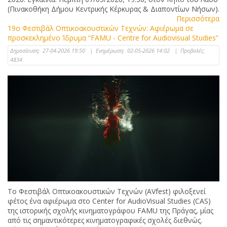
(Πινακοθήκη Δήμου Κεντρικής Κέρκυρας & Διαποντίων Νήσων).
Περισσότερα
19ο Φεστιβάλ Οπτικοακουστικών Τεχνών: Αφιέρωμα σε
προσκεκλημένο Ίδρυμα “FAMU - Centre for Audiovisual Studies”
Δημοσίευση:
27-04-2026 19:50
|
Ενημέρωση:
02-05-2026 14:02
|
Προβολές:
4834
Το Φεστιβάλ Οπτικοακουστικών Τεχνών (AVfest) φιλοξενεί
φέτος ένα αφιέρωμα στο Center for AudioVisual Studies (CAS)
της ιστορικής σχολής κινηματογράφου FAMU της Πράγας, μίας
από τις σημαντικότερες κινηματογραφικές σχολές διεθνώς.