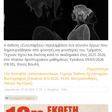
Η έκθεση «Συνυπάρξεις» περιλαμβάνει ένα σύνολο έργων που
δημιουργήθηκαν από φοιτητές και φοιτήτριες του Τμήματος
Τεχνών Ήχου και Εικόνας κατά το ακαδημαϊκό έτος 2025-2026,
στο πλαίσιο προπτυχιακών μαθημάτων. Εγκαίνια: 09/05/2026
(18:30), Ιόνιος Βουλή.
Περισσότερα
19ο Φεστιβάλ Οπτικοακουστικών Τεχνών Έκθεση Εργαστηρίου
Φωτογραφίας [Εγκαίνια: 8/5/2026, 19:00, Αλευραποθήκες,
Παλαιό Φρούριο]
Δημοσίευση:
07-05-2026 11:39
|
Προβολές:
1566
Συνημμένα αρχεία