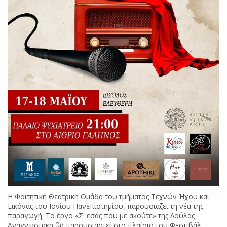
Η Φοιτητική Θεατρική Ομάδα του τμήματος Τεχνών Ήχου και
Εικόνας του Ιονίου Πανεπιστημίου, παρουσιάζει τη νέα της
παραγωγή. Το έργο «Σ' εσάς που με ακούτε» της Λούλας
Αναγνωστάκη θα παρουσιαστεί στο πλαίσιο του Φεστιβάλ