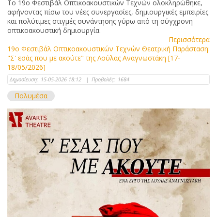
Το 19ο Φεστιβάλ Οπτικοακουστικών Τεχνών ολοκληρώθηκε,
αφήνοντας πίσω του νέες συνεργασίες, δημιουργικές εμπειρίες
και πολύτιμες στιγμές συνάντησης γύρω από τη σύγχρονη
οπτικοακουστική δημιουργία.
Περισσότερα
19ο Φεστιβάλ Οπτικοακουστικών Τεχνών Θεατρική Παράσταση:
"Σ' εσάς που με ακούτε" της Λούλας Αναγνωστάκη [17-
18/05/2026]
Δημοσίευση:
15-05-2026 18:12
|
Προβολές:
1684
Πολυμέσα