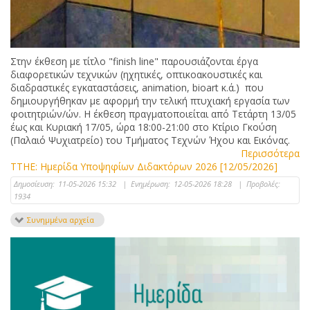
Στην έκθεση με τίτλο "finish line" παρουσιάζονται έργα
διαφορετικών τεχνικών (ηχητικές, οπτικοακουστικές και
διαδραστικές εγκαταστάσεις, animation, bioart κ.ά.) που
δημιουργήθηκαν με αφορμή την τελική πτυχιακή εργασία των
φοιτητριών/ών. Η έκθεση πραγματοποιείται από Τετάρτη 13/05
έως και Κυριακή 17/05, ώρα 18:00-21:00 στο Κτίριο Γκούση
(Παλαιό Ψυχιατρείο) του Τμήματος Τεχνών Ήχου και Εικόνας.
Περισσότερα
ΤΤΗΕ: Ημερίδα Υποψηφίων Διδακτόρων 2026 [12/05/2026]
Δημοσίευση:
11-05-2026 15:32
|
Ενημέρωση:
12-05-2026 18:28
|
Προβολές:
1934
Συνημμένα αρχεία