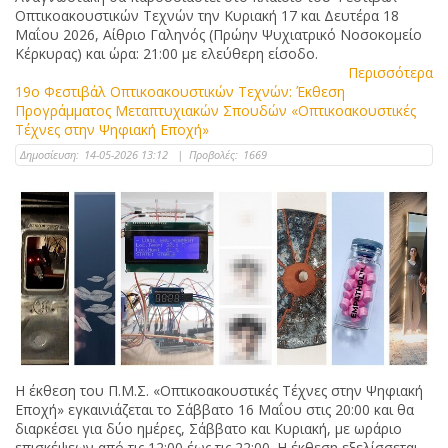
Οπτικοακουστικών Τεχνών την Κυριακή 17 και Δευτέρα 18
Μαΐου 2026, Αίθριο Γαληνός (Πρώην Ψυχιατρικό Νοσοκομείο
Κέρκυρας) και ώρα: 21:00 με ελεύθερη είσοδο.
Περισσότερα
19ο Φεστιβάλ Οπτικοακουστικών Τεχνών: Έκθεση
Προγράμματος Μεταπτυχιακών Σπουδών «Οπτικοακουστικές
Τέχνες στην Ψηφιακή Εποχή»
Δημοσίευση:
14-05-2026 13:12
|
Προβολές:
1669
Η έκθεση του Π.Μ.Σ. «Οπτικοακουστικές Τέχνες στην Ψηφιακή
Εποχή» εγκαινιάζεται το Σάββατο 16 Μαΐου στις 20:00 και θα
διαρκέσει για δύο ημέρες, Σάββατο και Κυριακή, με ωράριο
επισκέψεων από τις 12:00 έως τις 22:00. Η έκθεση εξελίσσεται