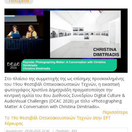
Πολυμέσα
Στο πλαίσιο της συμμετοχής της ως επίσημης προσκεκλημένης
του 19ου Φεστιβάλ Οπτικοακουστικών Τεχνών, η εικαστική
φωτογράφος Χριστίνα Δημητριάδη πραγματοποίησε την
κεντρική ομιλία του 8ου Διεθνούς Συνεδρίου Digital Culture &
AudioVisual Challenges (DCAC 2026) με τίτλο «Photographing
Matter: A Conversation with Christina Dimitriadis».
Περισσότερα
Το 19ο Φεστιβάλ Οπτικοακουστικών Τεχνών στην ΕΡΤ
Κέρκυρας
Δημοσίευση:
29-06-2026 22:46
|
Προβολές:
843