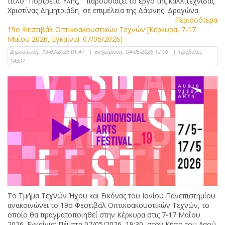
τίτλο “Πόρτρετα Ύλης,” παρουσιάζει το έργο της καλλιτέχνιδας
Χριστίνας Δημητριάδη σε επιμέλεια της Δάφνης Δραγώνα.
Περισσότερα
19ο Φεστιβάλ Οπτικοακουστικών Τεχνών [Κέρκυρα, 7-17
Μαΐου 2026, Εγκαίνια: 07/05/2026]
Δημοσίευση:
13-02-2026 01:47
|
Ενημέρωση:
04-05-2026 12:06
|
Προβολές:
14397
Το Τμήμα Τεχνών Ήχου και Εικόνας του Ιονίου Πανεπιστημίου
ανακοινώνει το 19ο Φεστιβάλ Οπτικοακουστικών Τεχνών, το
οποίο θα πραγματοποιηθεί στην Κέρκυρα στις 7-17 Μαΐου
2026. Εγκαίνια: Πέμπτη 07/05/2026, 19:30, στον Κήπο του Λαού