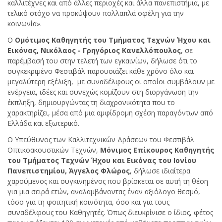
καλλιτέχνες και από άλλες περιοχές και άλλα πανεπιστήμια, με
τελικό στόχο να προκύψουν πολλαπλά οφέλη για την
κοινωνία».
Ο
Ομότιμος Καθηγητής του Τμήματος Τεχνών Ήχου και
Εικόνας, Νικόλαος - Γρηγόριος Κανελλόπουλος
, σε
παρέμβασή του στην τελετή των εγκαινίων, δήλωσε ότι το
συγκεκριμένο Φεστιβάλ παρουσιάζει κάθε χρόνο όλο και
μεγαλύτερη εξέλιξη, με συναδέλφους οι οποίοι συμβάλουν με
ενέργεια, ιδέες και συνεχώς κομίζουν στη διοργάνωση την
έκπληξη, δημιουργώντας τη διαχρονικότητα που το
χαρακτηρίζει, μέσα από μια αμφίδρομη σχέση παραγόντων από
Ελλάδα και εξωτερικό.
Ο Υπεύθυνος των Καλλιτεχνικών Δράσεων του Φεστιβάλ
Οπτικοακουστικών Τεχνών,
Μόνιμος Επίκουρος Καθηγητής
του Τμήματος Τεχνών Ήχου και Εικόνας του Ιονίου
Πανεπιστημίου, Άγγελος Φλώρος
, δήλωσε ιδιαίτερα
χαρούμενος και συγκινημένος που βρίσκεται σε αυτή τη θέση
για μια σειρά ετών, αναλαμβάνοντας έναν αξιόλογο θεσμό,
τόσο για τη φοιτητική κοινότητα, όσο και για τους
συναδέλφους του Καθηγητές. Όπως διευκρίνισε ο ίδιος, φέτος