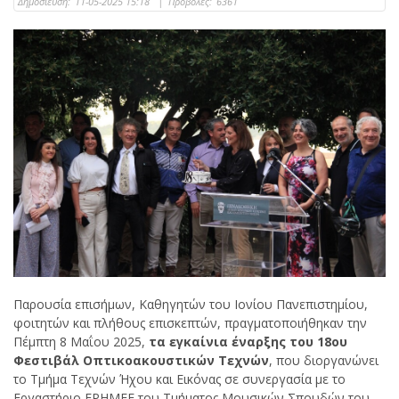
Δημοσίευση:
11-05-2025 15:18
|
Προβολές:
6361
Παρουσία επισήμων, Καθηγητών του Ιονίου Πανεπιστημίου,
φοιτητών και πλήθους επισκεπτών, πραγματοποιήθηκαν την
Πέμπτη 8 Μαΐου 2025,
τα εγκαίνια έναρξης του 18ου
Φεστιβάλ Οπτικοακουστικών Τεχνών
, που διοργανώνει
το Τμήμα Τεχνών Ήχου και Εικόνας σε συνεργασία με το
Εργαστήριο ΕΡΗΜΕΕ του Τμήματος Μουσικών Σπουδών του