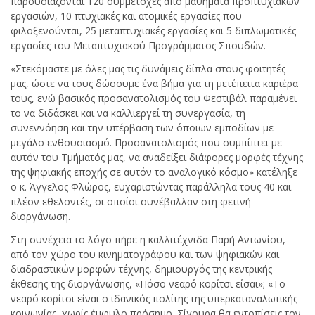
παρουσιάζονται 120 συμμετοχές από μαθήματα προπτυχιακών
εργασιών, 10 πτυχιακές και ατομικές εργασίες που
φιλοξενούνται, 25 μεταπτυχιακές εργασίες και 5 διπλωματικές
εργασίες του Μεταπτυχιακού Προγράμματος Σπουδών.
«Στεκόμαστε με όλες μας τις δυνάμεις δίπλα στους φοιτητές
μας, ώστε να τους δώσουμε ένα βήμα για τη μετέπειτα καριέρα
τους, ενώ βασικός προσανατολισμός του Φεστιβάλ παραμένει
το να διδάσκει και να καλλιεργεί τη συνεργασία, τη
συνεννόηση και την υπέρβαση των όποιων εμποδίων με
μεγάλο ενθουσιασμό. Προσανατολισμός που συμπίπτει με
αυτόν του Τμήματός μας, να αναδείξει διάφορες μορφές τέχνης
της ψηφιακής εποχής σε αυτόν το αναλογικό κόσμο» κατέληξε
ο κ. Άγγελος Φλώρος, ευχαριστώντας παράλληλα τους 40 και
πλέον εθελοντές, οι οποίοι συνέβαλλαν στη φετινή
διοργάνωση.
Στη συνέχεια το λόγο πήρε η καλλιτέχνιδα Παρή Αντωνίου,
από τον χώρο του κινηματογράφου και των ψηφιακών και
διαδραστικών μορφών τέχνης, δημιουργός της κεντρικής
έκθεσης της διοργάνωσης, «Πόσο νεαρό κορίτσι είσαι»; «Το
νεαρό κορίτσι είναι ο ιδανικός πολίτης της υπερκαταναλωτικής
κοινωνίας, χωρίς έμφυλο πρόσημο. Σίγουρα θα εντοπίσεις τον