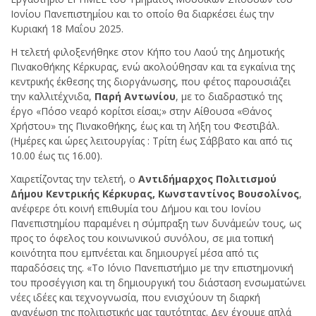
Ιονίου Πανεπιστημίου και το οποίο θα διαρκέσει έως την
Κυριακή 18 Μαΐου 2025.
Η τελετή φιλοξενήθηκε στον Κήπο του Λαού της Δημοτικής
Πινακοθήκης Κέρκυρας, ενώ ακολούθησαν και τα εγκαίνια της
κεντρικής έκθεσης της διοργάνωσης, που φέτος παρουσιάζει
την καλλιτέχνιδα,
Παρή Αντωνίου
, με το διαδραστικό της
έργο «Πόσο νεαρό κορίτσι είσαι;» στην Αίθουσα «Θάνος
Χρήστου» της Πινακοθήκης, έως και τη λήξη του Φεστιβάλ.
(Ημέρες και ώρες λειτουργίας : Τρίτη έως Σάββατο και από τις
10.00 έως τις 16.00).
Χαιρετίζοντας την τελετή, ο
Αντιδήμαρχος Πολιτισμού
Δήμου Κεντρικής Κέρκυρας, Κωνσταντίνος Βουσολίνος
,
ανέφερε ότι κοινή επιθυμία του Δήμου και του Ιονίου
Πανεπιστημίου παραμένει η σύμπραξη των δυνάμεών τους, ως
προς το όφελος του κοινωνικού συνόλου, σε μια τοπική
κοινότητα που εμπνέεται και δημιουργεί μέσα από τις
παραδόσεις της. «Το Ιόνιο Πανεπιστήμιο με την επιστημονική
του προσέγγιση και τη δημιουργική του διάσταση ενσωματώνει
νέες ιδέες και τεχνογνωσία, που ενισχύουν τη διαρκή
ανανέωση της πολιτιστικής μας ταυτότητας. Δεν έχουμε απλά