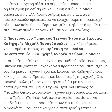
μια θεσμική σχέση αλλά μια σύμπραξη ουσιαστική και
δημιουργική με γνώση και κοινωνική ευθύνη, η οποία
βασίζεται στην αλληλοϋποστήριξη και στην ανάπτυξη
πρωτοβουλιών προκειμένου να ενισχύσουμε τη συμμετοχή
όλων των πολιτών, ανεξαρτήτως φύλου, ηλικίας ή προέλευσης
στον πολιτιστικό διάλογο», τόνισε ο κ. Βουσολίνος.
Ο
Πρόεδρος του Τμήματος Τεχνών Ήχου και Εικόνας,
Καθηγητής Μιχαήλ Παναγόπουλος
, αρχικά μετέφερε
χαιρετισμό εκ μέρους του
Πρύτανη του Ιονίου
Πανεπιστημίου, Καθηγητή Ανδρέα Φλώρου
, ο οποίος
η
απουσιάζει, καθώς συμμετέχει στην 108
Σύνοδο Πρυτάνεων,
υπερθεματίζοντας τη μακροχρόνια προσφορά του στην εξέλιξη
του Τμήματος Τεχνών Ήχου και Εικόνας, ως Καθηγητής του,
καθώς και πρώην Πρόεδρος και Κοσμήτοράς της σχολής. Ο κ.
Παναγόπουλος τόνισε χαρακτηριστικά ότι με την 20ετή
λειτουργία του το Τμήμα Τεχνών Ήχου και Εικόνας, το
Φεστιβάλ Οπτικοακουστικών Τεχνών έχει ουσιαστικά ταυτιστεί
με το Τμήμα. «Το Φεστιβάλ αυτό στοχεύει πρωτίστως να
αναδείξει την κοινή προσπάθεια των φοιτητών και των
διδασκόντων του αλλά και για να επιτευχθεί η επαφή με