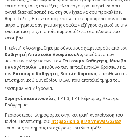
εαυτό σου, ίσως τρομάξεις αλλά αργότερα μπορεί να σου
φανεί διασκεδαστικό και στη συνέχεια να σου προκαλέσει
θυμό. Τέλος, θα έχει καταφέρει να σου προσφέρει συνοπτικά
μικρά ψήγματα σαγηνευτικής σοφίας» εξήγησε σχετικά με την
εγκατάστασή της, η οποία παρουσιάζεται στο πλαίσιο του
Φεστιβάλ.
Η τελετή ολοκληρώθηκε με σύντομους χαιρετισμούς από τον
Καθηγητή Απόστολο Λουφόπουλο
, υπεύθυνο των
μουσικών εκδηλώσεων, τον
Επίκουρο Καθηγητή, Ιάκωβο
Παναγόπουλο
, υπεύθυνο των εκπαιδευτικών δράσεων και
τον
Επίκουρο Καθηγητή, Βασίλη Κομιανό
, υπεύθυνο του
Επιστημονικού Συνεδρίου DCAC που αποτελεί τμήμα του
η
Φεστιβάλ για 7
χρονιά.
Χορηγοί επικοινωνίας
: ΕΡΤ 3, ΕΡΤ Κέρκυρας, Δεύτερο
Πρόγραμμα.
Περισσότερες πληροφορίες στην κεντρική ανακοίνωση του
Ιονίου Πανεπιστημίου:
https://ionio.gr/gr/news/32398/
και στους επίσημους ιστοχώρους του Φεστιβάλ: