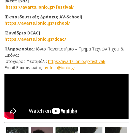
[Φεστιβάλ]
https://
avarts.ionio.gr/festival
/
[Εκπαιδευτικές Δράσεις
AV-School]
https://avarts.ionio.gr/school/
[Συνέδριο
DCAC]
https://avarts.ionio.gr/dcac/
Πληροφορίες:
Ιόνιο Πανεπιστήμιο – Τμήμα Τεχνών Ήχου &
Εικόνας
Ιστοχώρος Φεστιβάλ :
https://
avarts.ionio.gr/festival
/
Email Επικοινωνίας:
av-fest@ionio.gr