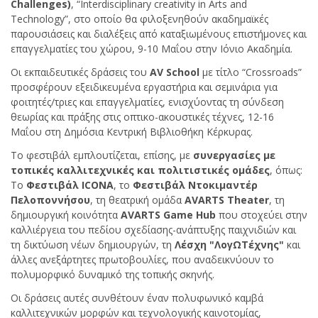
Challenges)
, “Interdisciplinary creativity in Arts and
Technology”, στο οποίο θα φιλοξενηθούν ακαδημαϊκές
παρουσιάσεις και διαλέξεις από καταξιωμένους επιστήμονες και
επαγγελματίες του χώρου,
9-10 Μαΐου στην Ιόνιο Ακαδημία.
Oι εκπαιδευτικές δράσεις του
AV School
με τίτλο “Crossroads”
προσφέρουν εξειδικευμένα εργαστήρια και σεμινάρια για
φοιτητές/τριες και επαγγελματίες, ενισχύοντας τη σύνδεση
θεωρίας και πράξης
στις οπτικο-ακουστικές τέχνες, 12-16
Μαΐου στη Δημόσια Κεντρική Βιβλιοθήκη Κέρκυρας.
Το φεστιβάλ εμπλουτίζεται, επίσης, με
συνεργασίες με
τοπικές καλλιτεχνικές και πολιτιστικές ομάδες
, όπως:
Το
Φεστιβάλ ICONA
, το
Φεστιβάλ Ντοκιμαντέρ
Πελοποννήσου
, τη θεατρική ομάδα
AVARTS Theater
, τη
δημιουργική κοινότητα
AVARTS Game Hub
που στοχεύει στην
καλλιέργεια του πεδίου σχεδίασης-ανάπτυξης παιχνιδιών
και
τη δικτύωση νέων δημιουργών
, τη
Λέσχη "ΛογΩΤέχνης"
και
άλλες ανεξάρτητες πρωτοβουλίες, που αναδεικνύουν το
πολυμορφικό δυναμικό της τοπικής σκηνής.
Οι δράσεις αυτές συνθέτουν έναν πολυφωνικό καμβά
καλλιτεχνικών μορφών και τεχνολογικής καινοτομίας,