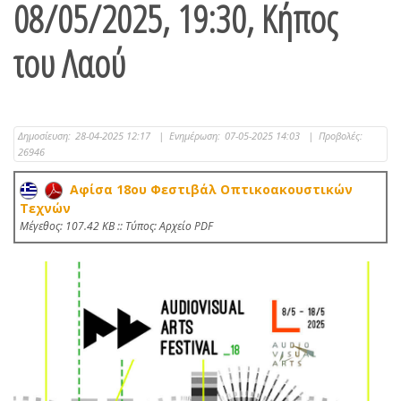
08/05/2025, 19:30, Κήπος
του Λαού
Δημοσίευση:
28-04-2025 12:17
|
Ενημέρωση:
07-05-2025 14:03
|
Προβολές:
26946
Αφίσα 18ου Φεστιβάλ Οπτικοακουστικών
Τεχνών
Mέγεθος: 107.42 KB :: Τύπος: Αρχείο PDF