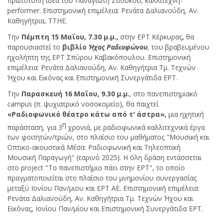
πρωτότυπη ιδέα του Παναγιώτη Σδούκου, καλλιτέχνη-
performer. Επιστημονική επιμέλεια: Ρενάτα Δαλιανούδη, Αν.
Καθηγήτρια, ΤΤΗΕ.
Την
Πέμπτη 15 Μαΐου, 7.30 μ.μ.,
στην ΕΡΤ Κέρκυρας
,
θα
παρουσιαστεί το
βιβλίο
Ήχος Ραδιοφώνου
,
του βραβευμένου
ηχολήπτη της ΕΡΤ Σπύρου Καβακόπουλου. Επιστημονική
επιμέλεια: Ρενάτα Δαλιανούδη, Αν. Καθηγήτρια Τμ. Τεχνών
Ήχου και Εικόνας και Επιστημονική Συνεργάτιδα ΕΡΤ.
Την
Παρασκευή 16 Μαΐου, 9.30 μ.μ.
, στο πανεπιστημιακό
campus (π. ψυχιατρικό νοσοκομείο), θα παιχτεί
«Ραδιοφωνικό θέατρο κάτω από τ’ άστρα»,
μια ηχητική
η
παράσταση, για 3
χρονιά, με ραδιοφωνικά καλλιτεχνικά έργα
των φοιτητών/τριών, στο πλαίσιο του μαθήματος "Μουσική και
Οπτικο-ακουστικά Μέσα: Ραδιοφωνική και Τηλεοπτική
Μουσική Παραγωγή" (εαρινό 2025). Η όλη δράση εντάσσεται
στο project "Το πανεπιστήμιο πάει στην ΕΡΤ", το οποίο
πραγματοποιείται στο πλαίσιο του μνημονίου συνεργασίας
μεταξύ Ιονίου Παν/μιου και ΕΡΤ ΑΕ. Επιστημονική επιμέλεια:
Ρενάτα Δαλιανούδη, Αν. Καθηγήτρια Τμ. Τεχνών Ήχου και
Εικόνας, Ιονίου Παν/μίου και Επιστημονική Συνεργάτιδα ΕΡΤ.