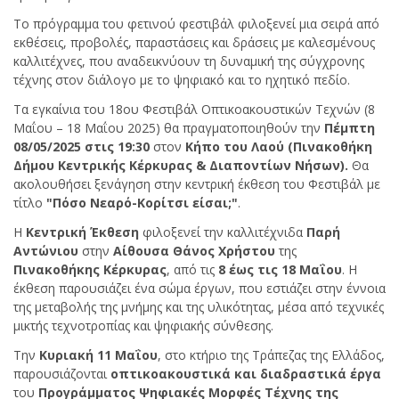
Το πρόγραμμα του φετινού φεστιβάλ φιλοξενεί μια σειρά από
εκθέσεις, προβολές, παραστάσεις και δράσεις με καλεσμένους
καλλιτέχνες, που αναδεικνύουν τη δυναμική της σύγχρονης
τέχνης στον διάλογο με το ψηφιακό και το ηχητικό πεδίο.
Τα εγκαίνια του 18ου Φεστιβάλ Οπτικοακουστικών Τεχνών (8
Μαΐου – 18 Μαΐου 2025) θα πραγματοποιηθούν την
Πέμπτη
08/05/2025 στις 19:30
στον
Κήπο του Λαού (Πινακοθήκη
Δήμου Κεντρικής Κέρκυρας & Διαποντίων Νήσων).
Θα
ακολουθήσει ξενάγηση στην κεντρική έκθεση του Φεστιβάλ με
τίτλο
"Πόσο Νεαρό-Κορίτσι είσαι;"
.
Η
Κεντρική Έκθεση
φιλοξενεί την καλλιτέχνιδα
Παρή
Αντώνιου
στην
Αίθουσα Θάνος Χρήστου
της
Πινακοθήκης Κέρκυρας
, από τις
8 έως τις 18 Μαΐου
. Η
έκθεση παρουσιάζει ένα σώμα έργων, που εστιάζει στην έννοια
της μεταβολής της μνήμης και της υλικότητας, μέσα από τεχνικές
μικτής τεχνοτροπίας και ψηφιακής σύνθεσης.
Την
Κυριακή
11 Μαΐου
, στο κτήριο της Τράπεζας της Ελλάδος,
παρουσιάζονται
οπτικοακουστικά και διαδραστικά έργα
του
Προγράμματος Ψηφιακές Μορφές Τέχνης της