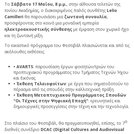
Το
Σάββατο
17
Μαΐου,
8 μ.μ.
, στην αίθουσα τελετών της
Ιονίου Ακαδημίας,
ο διακεκριμένος Ιταλός συνθέτης
Lelio
Camilleri
θα παρουσιάσει μια
ζωντανή συναυλία
,
προσφέροντας στο κοινό μια μοναδική εμπειρία
ηλεκτροακουστικής σύνθεσης
με έμφαση στον χωρικό ήχο
και τη ζωντανή μίξη.
Το εικαστικό πρόγραμμα του Φεστιβάλ πλαισιώνεται και από τις
ακόλουθες εκθέσεις:
• AVARTS
: παρουσίαση έργων φοιτητών/
τριών
του
προπτυχιακού προγράμματος του Τμήματος Τεχνών Ήχου
και Εικόνας.
• Έκθεση Τελειοφοίτων
: με έργα που σηματοδοτούν το
πέρασμα από τις σπουδές στην καλλιτεχνική πράξη.
• Έκθεση Μεταπτυχιακού Προγράμματος Σπουδών
"Οι Τέχνες στην Ψηφιακή Εποχή"
: ερευνητικές και
δημιουργικές προσεγγίσεις στην τέχνη και την τεχνολογία.
ο
Στο πλαίσιο του Φεστιβάλ, θα πραγματοποιηθεί, επίσης,
το 7
διεθνές συνέδριο
DCAC (Digital Cultures and Audiovisual