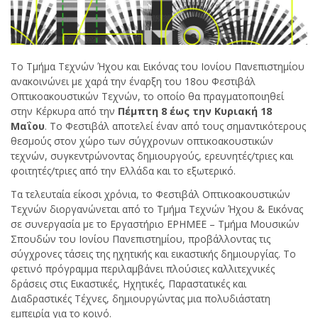
Το Τμήμα Τεχνών Ήχου και Εικόνας του Ιονίου Πανεπιστημίου
ανακοινώνει με χαρά την έναρξη του 18ου Φεστιβάλ
Οπτικοακουστικών Τεχνών, το οποίο θα πραγματοποιηθεί
στην Κέρκυρα από την
Πέμπτη 8 έως την Κυριακή 18
Μαΐου
. Το Φεστιβάλ αποτελεί έναν από τους σημαντικότερους
θεσμούς στον χώρο των σύγχρονων οπτικοακουστικών
τεχνών, συγκεντρώνοντας δημιουργούς, ερευνητές/τριες και
φοιτητές/τριες από την Ελλάδα και το εξωτερικό.
Τα τελευταία είκοσι χρόνια, το Φεστιβάλ Οπτικοακουστικών
Τεχνών διοργανώνεται από το Τμήμα Τεχνών Ήχου & Εικόνας
σε συνεργασία με το Εργαστήριο ΕΡΗΜΕΕ – Τμήμα Μουσικών
Σπουδών του Ιονίου Πανεπιστημίου, προβάλλοντας τις
σύγχρονες τάσεις της ηχητικής και εικαστικής δημιουργίας. Το
φετινό πρόγραμμα περιλαμβάνει πλούσιες καλλιτεχνικές
δράσεις στις Εικαστικές, Ηχητικές, Παραστατικές και
Διαδραστικές Τέχνες, δημιουργώντας μια πολυδιάστατη
εμπειρία για το κοινό.