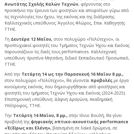
Ανωτάτης Σχολής Καλών Τεχνών
, φέρνοντας στο
προσκήνιο την έρευνα των φοιτητών και αποφοίτων γύρω από
τις τεχνολογίες του ήχου, της εικόνας και της διάδρασης.
Καλλιτεχνικός υπεύθυνος: Άγγελος Φλώρος, Επικ. Καθηγητής
ΤΤΗΕ.
Τη
Δευτέρα 12 Μαΐου,
στον πολυχώρο «Πολύτεχνο», οι
προπτυχιακοί φοιτητές του Τμήματος Τεχνών Ήχου και Εικόνας
παρουσιάζουν τις δικές τους performances. Καλλιτεχνική
υπεύθυνη: Χριστίνα Μητσάνη, Ειδικό Εκπαιδευτικό Προσωπικό,
ΤΤΗΕ.
Από την
Τετάρτη 14 ως την Παρασκευή 16 Μαΐου 8 μμ.,
στον πολυχώρο «Πολύτεχνο», θα γίνονται
προβολές
με έργα
κινούμενης εικόνας, που δημιουργήθηκαν από φοιτήτριες και
φοιτητές του τμήματος Τεχνών Ήχου και Εικόνας (2024-2025).
Επιστημονική υπεύθυνη: Δάφνη Δραγώνα, Ακαδημαϊκή
Υπότροφος, ΤΤΗΕ.
Την
Τετάρτη 14 Μαΐου, 8 μμ.,
στην Ιόνιο Βουλή, θα γίνει
προβολή της
ψηφιακής οπτικο-ακουστικής performance
«Έ(δ)ρως και Ελένη»,
βασισμένη σε λαϊκά δρώμενα, σε