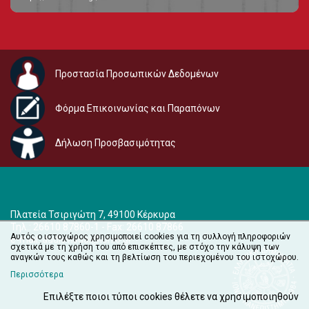
Προστασία Προσωπικών Δεδομένων
Φόρμα Επικοινωνίας και Παραπόνων
Δήλωση Προσβασιμότητας
Πλατεία Τσιριγώτη 7, 49100 Κέρκυρα
Τηλ.: 26610 87860-1 - Fax: 26610 87866
Αυτός ο ιστοχώρος χρησιμοποιεί cookies για τη συλλογή πληροφοριών
e-mail:
audiovisual@ionio.gr
σχετικά με τη χρήση του από επισκέπτες, με στόχο την κάλυψη των
αναγκών τους καθώς και τη βελτίωση του περιεχομένου του ιστοχώρου.
Περισσότερα
Επιλέξτε ποιοι τύποι cookies θέλετε να χρησιμοποιηθούν