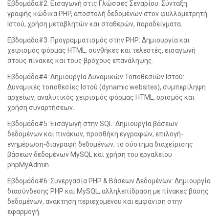
Εβδομάδα#2: Εισαγωγή στις Γλώσσες Σεναρίου: Σύνταξη
γραφής κώδικα PHP, αποστολή δεδομένων στον φυλλομετρητή
Ιστού, χρήση μεταβλητών και σταθερών, παραδείγματα.
Εβδομάδα#3: Προγραμματισμός στην PHP: Δημιουργία και
χειρισμός φόρμας HTML, συνθήκες και τελεστές, εισαγωγή
στους πίνακες και τους βρόχους επανάληψης.
Εβδομάδα#4: Δημιουργία Δυναμικών Τοποθεσιών Ιστού:
Δυναμικές τοποθεσίες Ιστού (dynamic websites), συμπερίληψη
αρχείων, αναλυτικός χειρισμός φόρμας HTML, ορισμός και
χρήση συναρτήσεων.
Εβδομάδα#5: Εισαγωγή στην SQL: Δημιουργία βάσεων
δεδομένων και πινάκων, προσθήκη εγγραφών, επιλογή-
ενημέρωση-διαγραφή δεδομένων, το σύστημα διαχείρισης
βάσεων δεδομένων MySQL και χρήση του εργαλείου
phpMyAdmin.
Εβδομάδα#6: Συνεργασία PHP & Βάσεων Δεδομένων: Δημιουργία
διασύνδεσης PHP και MySQL, αλληλεπίδραση με πίνακες βάσης
δεδομένων, ανάκτηση περιεχομένου και εμφάνιση στην
εφαρμογή.