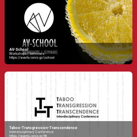
AV-School
Workshops | Seminars
https://avarts.ionio.gr/school
Taboo-Transgression-Transcendence
Interdisciplinary Conference
https://avarts.ionio.gr/ttt