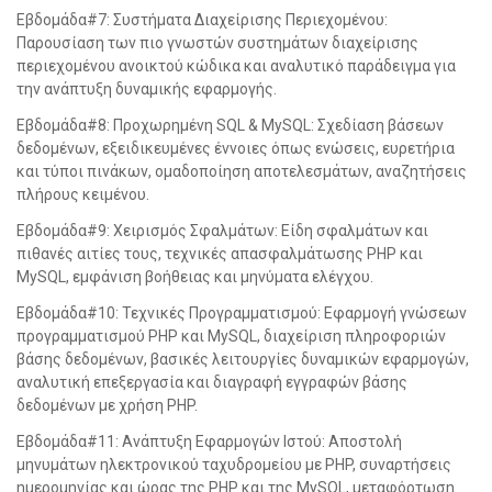
Εβδομάδα#7: Συστήματα Διαχείρισης Περιεχομένου:
Παρουσίαση των πιο γνωστών συστημάτων διαχείρισης
περιεχομένου ανοικτού κώδικα και αναλυτικό παράδειγμα για
την ανάπτυξη δυναμικής εφαρμογής.
Εβδομάδα#8: Προχωρημένη SQL & MySQL: Σχεδίαση βάσεων
δεδομένων, εξειδικευμένες έννοιες όπως ενώσεις, ευρετήρια
και τύποι πινάκων, ομαδοποίηση αποτελεσμάτων, αναζητήσεις
πλήρους κειμένου.
Εβδομάδα#9: Χειρισμός Σφαλμάτων: Είδη σφαλμάτων και
πιθανές αιτίες τους, τεχνικές απασφαλμάτωσης PHP και
MySQL, εμφάνιση βοήθειας και μηνύματα ελέγχου.
Εβδομάδα#10: Τεχνικές Προγραμματισμού: Εφαρμογή γνώσεων
προγραμματισμού PHP και MySQL, διαχείριση πληροφοριών
βάσης δεδομένων, βασικές λειτουργίες δυναμικών εφαρμογών,
αναλυτική επεξεργασία και διαγραφή εγγραφών βάσης
δεδομένων με χρήση PHP.
Εβδομάδα#11: Ανάπτυξη Εφαρμογών Ιστού: Αποστολή
μηνυμάτων ηλεκτρονικού ταχυδρομείου με PHP, συναρτήσεις
ημερομηνίας και ώρας της PHP και της MySQL, μεταφόρτωση