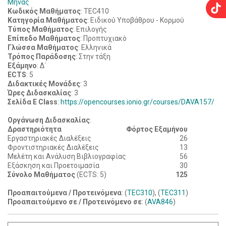
Μηνάς
Κωδικός Μαθήματος
: TEC410
Κατηγορία Μαθήματος
: Ειδικού Υποβάθρου - Κορμού
Τύπος Μαθήματος
: Επιλογής
Επίπεδο Μαθήματος
: Προπτυχιακό
Γλώσσα Μαθήματος
: Ελληνικά
Τρόπος Παράδοσης
: Στην τάξη
Εξάμηνο
: Δ΄
ECTS
: 5
Διδακτικές Μονάδες
: 3
Ώρες Διδασκαλίας
: 3
Σελίδα E Class
:
https://opencourses.ionio.gr/courses/DAVA157/
Οργάνωση Διδασκαλίας
:
Δραστηριότητα
Φόρτος Εξαμήνου
Εργαστηριακές Διαλέξεις
26
Φροντιστηριακές Διαλέξεις
13
Μελέτη και Ανάλυση Βιβλιογραφίας
56
Εξάσκηση και Προετοιμασία
30
Σύνολο Μαθήματος
(ECTS: 5)
125
Προαπαιτούμενα / Προτεινόμενα
: (
TEC310
), (
TEC311
)
Προαπαιτούμενο σε / Προτεινόμενο σε
: (
AVA846
)