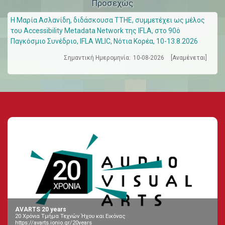
Προσεχώς
Η Μαρία Ασλανίδη, διδάσκουσα ΤΤΗΕ, συμμετέχει ως μέλος
του Accessibility Metadata Network της IFLA, στο 90ό
Παγκόσμιο Συνέδριο, IFLA WLIC, Νότια Κορέα, 10-13.8.2026
Σημαντική Ημερομηνία:
10-08-2026
[Αναμένεται]
AVARTS 20 years
20 Χρόνια Τμήμα Τεχνών Ήχου και Εικόνας
https://avarts.ionio.gr/20years