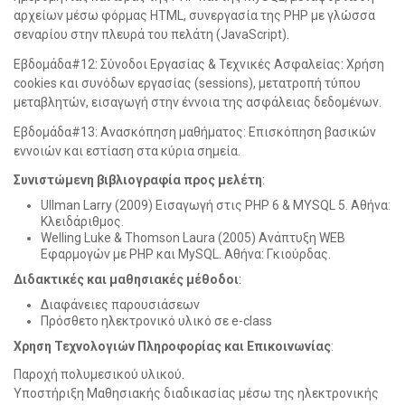
αρχείων μέσω φόρμας HTML, συνεργασία της PHP με γλώσσα
σεναρίου στην πλευρά του πελάτη (JavaScript).
Εβδομάδα#12: Σύνοδοι Εργασίας & Τεχνικές Ασφαλείας: Χρήση
cookies και συνόδων εργασίας (sessions), μετατροπή τύπου
μεταβλητών, εισαγωγή στην έννοια της ασφάλειας δεδομένων.
Εβδομάδα#13: Ανασκόπηση μαθήματος: Επισκόπηση βασικών
εννοιών και εστίαση στα κύρια σημεία.
Συνιστώμενη βιβλιογραφία προς μελέτη
:
Ullman Larry (2009) Εισαγωγή στις PHP 6 & MYSQL 5. Αθήνα:
Κλειδάριθμος.
Welling Luke & Thomson Laura (2005) Ανάπτυξη WEB
Εφαρμογών με PHP και MySQL. Αθήνα: Γκιούρδας.
Διδακτικές και μαθησιακές μέθοδοι
:
Διαφάνειες παρουσιάσεων
Πρόσθετο ηλεκτρονικό υλικό σε e-class
Χρηση Τεχνολογιών Πληροφορίας και Επικοινωνίας
:
Παροχή πολυμεσικού υλικού.
Υποστήριξη Μαθησιακής διαδικασίας μέσω της ηλεκτρονικής