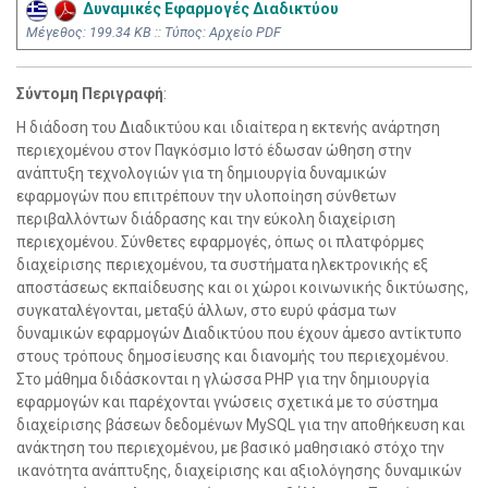
Δυναμικές Εφαρμογές Διαδικτύου
Mέγεθος: 199.34 KB :: Τύπος: Αρχείο PDF
Σύντομη Περιγραφή
:
Η διάδοση του Διαδικτύου και ιδιαίτερα η εκτενής ανάρτηση
περιεχομένου στον Παγκόσμιο Ιστό έδωσαν ώθηση στην
ανάπτυξη τεχνολογιών για τη δημιουργία δυναμικών
εφαρμογών που επιτρέπουν την υλοποίηση σύνθετων
περιβαλλόντων διάδρασης και την εύκολη διαχείριση
περιεχομένου. Σύνθετες εφαρμογές, όπως οι πλατφόρμες
διαχείρισης περιεχομένου, τα συστήματα ηλεκτρονικής εξ
αποστάσεως εκπαίδευσης και οι χώροι κοινωνικής δικτύωσης,
συγκαταλέγονται, μεταξύ άλλων, στο ευρύ φάσμα των
δυναμικών εφαρμογών Διαδικτύου που έχουν άμεσο αντίκτυπο
στους τρόπους δημοσίευσης και διανομής του περιεχομένου.
Στο μάθημα διδάσκονται η γλώσσα PHP για την δημιουργία
εφαρμογών και παρέχονται γνώσεις σχετικά με το σύστημα
διαχείρισης βάσεων δεδομένων MySQL για την αποθήκευση και
ανάκτηση του περιεχομένου, με βασικό μαθησιακό στόχο την
ικανότητα ανάπτυξης, διαχείρισης και αξιολόγησης δυναμικών