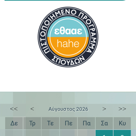
<<
<
>
>>
Αύγουστος 2026
Δε
Τρ
Τε
Πε
Πα
Σα
Κυ