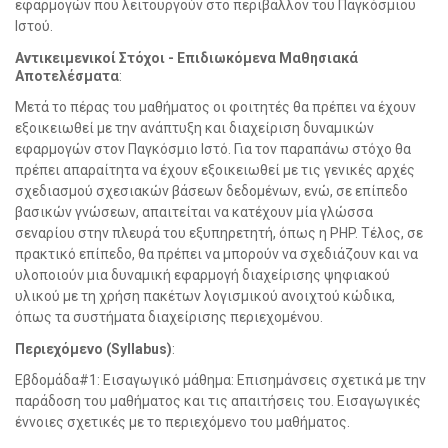
εφαρμογών που λειτουργούν στο περιβάλλον του Παγκόσμιου
Ιστού.
Αντικειμενικοί Στόχοι - Επιδιωκόμενα Μαθησιακά
Αποτελέσματα
:
Μετά το πέρας του μαθήματος οι φοιτητές θα πρέπει να έχουν
εξοικειωθεί με την ανάπτυξη και διαχείριση δυναμικών
εφαρμογών στον Παγκόσμιο Ιστό. Για τον παραπάνω στόχο θα
πρέπει απαραίτητα να έχουν εξοικειωθεί με τις γενικές αρχές
σχεδιασμού σχεσιακών βάσεων δεδομένων, ενώ, σε επίπεδο
βασικών γνώσεων, απαιτείται να κατέχουν μία γλώσσα
σεναρίου στην πλευρά του εξυπηρετητή, όπως η PHP. Τέλος, σε
πρακτικό επίπεδο, θα πρέπει να μπορούν να σχεδιάζουν και να
υλοποιούν μια δυναμική εφαρμογή διαχείρισης ψηφιακού
υλικού με τη χρήση πακέτων λογισμικού ανοιχτού κώδικα,
όπως τα συστήματα διαχείρισης περιεχομένου.
Περιεχόμενο (Syllabus)
:
Εβδομάδα#1: Εισαγωγικό μάθημα: Επισημάνσεις σχετικά με την
παράδοση του μαθήματος και τις απαιτήσεις του. Εισαγωγικές
έννοιες σχετικές με το περιεχόμενο του μαθήματος.