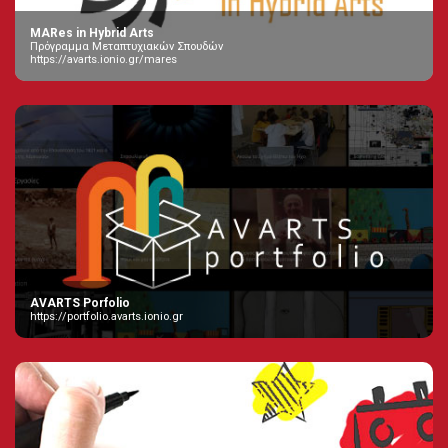
MARes in Hybrid Arts
Πρόγραμμα Μεταπτυχιακών Σπουδών
https://avarts.ionio.gr/mares
AVARTS Porfolio
https://portfolio.avarts.ionio.gr