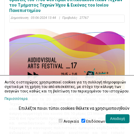
του Τμήματος Τεχνών Ήχου & Εικόνας του Ιονίου
Πανεπιστημίου
Δημοσίευση:
05-06-2024 13:44
|
Προβολές:
27767
Αυτός ο ιστοχώρος χρησιμοποιεί cookies για τη συλλογή πληροφοριών
σχετικά με τη χρήση του από επισκέπτες, με στόχο την κάλυψη των
αναγκών τους καθώς και τη βελτίωση του περιεχομένου του ιστοχώρου.
Το 17ο Φεστιβάλ Οπτικοακουστικών Τεχνών, κεντρική δράση των
Περισσότερα
εορτασμών για τα 20 χρόνια από την ίδρυση του Τμήματος
Τεχνών Ήχου & Εικόνας (ΤΤΗΕ) του Ιονίου Πανεπιστημίου,
Επιλέξτε ποιοι τύποι cookies θέλετε να χρησιμοποιηθούν
ολοκληρώθηκε την Κυριακή (02/06) με μεγάλη επιτυχία και
ενεργή συμμετοχή του κοινού. Επί 10 μέρες (23 Μαΐου – 2 Ιουνίου
2024) ένα πρωτότυπο πρόγραμμα καλλιτεχνικών, επιστημονικών
Αναγκαία
Επιδόσεων
και εκπαιδευτικών δράσεων τροφοδότησε την πόλη της
Κέρκυρας με καινούριες πολιτιστικές εμπειρίες κερδίζοντας το
ενδιαφέρον της ακαδημαϊκής κοινότητας και της τοπικής