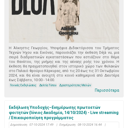
Η Άλκηστις Γεωργίου, Υποψήφια Διδακτόρισσα του Τμήματος
Τεχνών Ήχου και Εικόνας, παρουσιάζει την έκθεση Déjà vu, μια
σειρά διαδραστικών εγκαταστάσεων που εστιάζουν στο θέμα
του θανάτου, της μνήμης και της αέναης ροής του χρόνου. Η
έκθεση θα πραγματοποιηθεί στον ιστορικό χώρο των Φυλακών
στο Παλαιό Φρούριο Κέρκυρας, από τις 20 έως τις 31 Οκτωβρίου
2024, και θα είναι ανοιχτή στο κοινό καθημερινά από Δευτέρα
έως Σάββατο, 10:00 - 14:00.
Γενικές Εκδηλώσεις
Δελτία Τύπου
Δραστηριότητες Μελών
Περισσότερα
Εκδήλωση Υποδοχής–Ενημέρωσης πρωτοετών
φοιτητών (Ιόνιος Ακαδημία, 14/10/2024) - Live streaming
/ Επικαιροποίηση προγράμματος
Δημοσίευση:
07-10-2024 17:49
|
Ενημέρωση:
08-10-2024 16:44
|