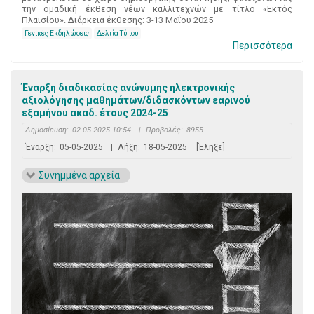
την ομαδική έκθεση νέων καλλιτεχνών με τίτλο «Εκτός
Πλαισίου». Διάρκεια έκθεσης: 3-13 Μαΐου 2025
Γενικές Εκδηλώσεις
Δελτία Τύπου
Περισσότερα
Έναρξη διαδικασίας ανώνυμης ηλεκτρονικής
αξιολόγησης μαθημάτων/διδασκόντων εαρινού
εξαμήνου ακαδ. έτους 2024-25
Δημοσίευση:
02-05-2025 10:54
|
Προβολές:
8955
Έναρξη:
05-05-2025
|
Λήξη:
18-05-2025
[Έληξε]
Συνημμένα αρχεία