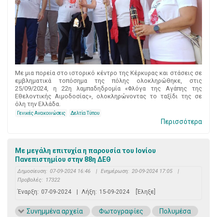
Με μια πορεία στο ιστορικό κέντρο της Κέρκυρας και στάσεις σε
εμβληματικά τοπόσημα της πόλης ολοκληρώθηκε, στις
25/09/2024, η 22η λαμπαδηδρομία «Φλόγα της Αγάπης της
Εθελοντικής Αιμοδοσίας», ολοκληρώνοντας το ταξίδι της σε
όλη την Ελλάδα.
Γενικές Ανακοινώσεις
Δελτία Τύπου
Περισσότερα
Με μεγάλη επιτυχία η παρουσία του Ιονίου
Πανεπιστημίου στην 88η ΔΕΘ
Δημοσίευση:
07-09-2024 16:46
|
Ενημέρωση:
20-09-2024 17:05
|
Προβολές:
17322
Έναρξη:
07-09-2024
|
Λήξη:
15-09-2024
[Έληξε]
Συνημμένα αρχεία
Φωτογραφίες
Πολυμέσα