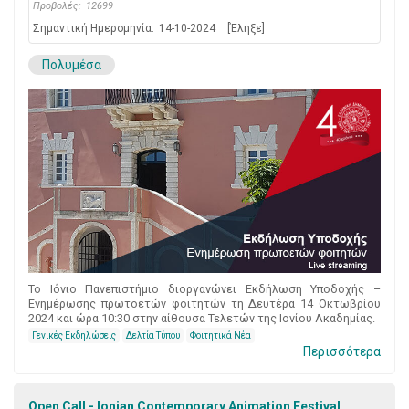
Προβολές:
12699
Σημαντική Ημερομηνία:
14-10-2024
[Έληξε]
Πολυμέσα
Το Ιόνιο Πανεπιστήμιο διοργανώνει Εκδήλωση Υποδοχής –
Ενημέρωσης πρωτοετών φοιτητών τη Δευτέρα 14 Οκτωβρίου
2024 και ώρα 10:30 στην αίθουσα Τελετών της Ιονίου Ακαδημίας.
Γενικές Εκδηλώσεις
Δελτία Τύπου
Φοιτητικά Νέα
Περισσότερα
Open Call - Ionian Contemporary Animation Festival