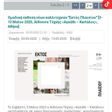
Σελίδα 2 / 5 :
<<
<
>
>>
Ομαδική έκθεση νέων καλλιτεχνών "Εκτός Πλαισίου" [3-
13 Μαΐου 2025, Αίθουσα Τέχνης «Αγκάθι – Kartάλος»,
Αθήνα]
Δημοσίευση:
03-05-2025 21:20
|
Προβολές:
9562
Έναρξη:
03-05-2025
|
Λήξη:
13-05-2025
[Έληξε]
Το Σάββατο, 3 Μαΐου 2025 η Αίθουσα Τέχνης «Αγκάθι – Kartάλος»
μετατρέπεται σε χώρο δημιουργικής συνάντησης, φιλοξενώντας