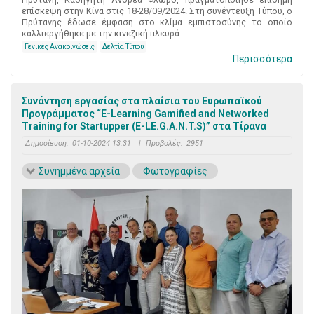
επίσκεψη στην Κίνα στις 18-28/09/2024. Στη συνέντευξη Τύπου, ο
Πρύτανης έδωσε έμφαση στο κλίμα εμπιστοσύνης το οποίο
καλλιεργήθηκε με την κινεζική πλευρά.
Γενικές Ανακοινώσεις
Δελτία Τύπου
Περισσότερα
Συνάντηση εργασίας στα πλαίσια του Ευρωπαϊκού
Προγράμματος “E-Learning Gamified and Networked
Training for Startupper (E-LE.G.A.N.T.S)” στα Τίρανα
Δημοσίευση:
01-10-2024 13:31
|
Προβολές:
2951
Συνημμένα αρχεία
Φωτογραφίες