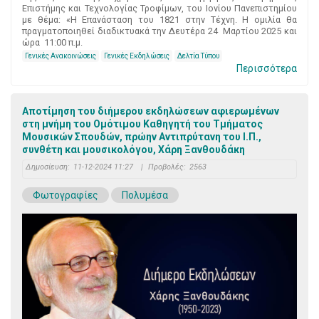
Επιστήμης και Τεχνολογίας Τροφίμων, του Ιονίου Πανεπιστημίου
με θέμα: «Η Επανάσταση του 1821 στην Τέχνη. Η ομιλία θα
πραγματοποιηθεί διαδικτυακά την Δευτέρα 24 Μαρτίου 2025 και
ώρα 11:00 π.μ.
Γενικές Ανακοινώσεις
Γενικές Εκδηλώσεις
Δελτία Τύπου
Περισσότερα
Αποτίμηση του διήμερου εκδηλώσεων αφιερωμένων
στη μνήμη του Ομότιμου Καθηγητή του Τμήματος
Μουσικών Σπουδών, πρώην Αντιπρύτανη του Ι.Π.,
συνθέτη και μουσικολόγου, Χάρη Ξανθουδάκη
Δημοσίευση:
11-12-2024 11:27
|
Προβολές:
2563
Φωτογραφίες
Πολυμέσα