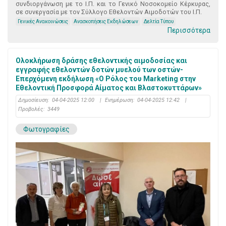
συνδιοργάνωση με το Ι.Π. και το Γενικό Νοσοκομείο Κέρκυρας,
σε συνεργασία με τον Σύλλογο Εθελοντών Αιμοδοτών του Ι.Π.
Γενικές Ανακοινώσεις
Ανασκοπήσεις Εκδηλώσεων
Δελτία Τύπου
Περισσότερα
Ολοκλήρωση δράσης εθελοντικής αιμοδοσίας και
εγγραφής εθελοντών δοτών μυελού των οστών-
Επερχόμενη εκδήλωση «Ο Ρόλος του Marketing στην
Εθελοντική Προσφορά Αίματος και Βλαστοκυττάρων»
Δημοσίευση:
04-04-2025 12:00
|
Ενημέρωση:
04-04-2025 12:42
|
Προβολές:
3449
Φωτογραφίες