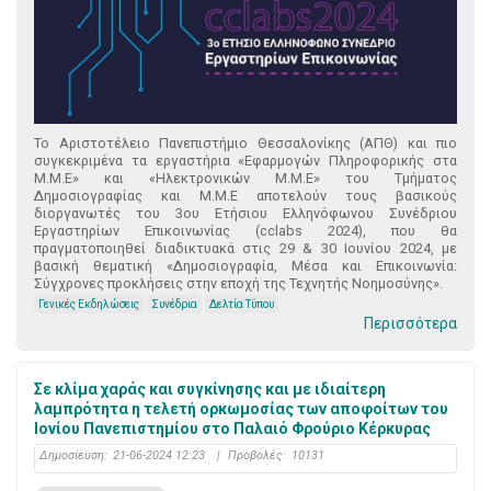
Το Αριστοτέλειο Πανεπιστήμιο Θεσσαλονίκης (ΑΠΘ) και πιο
συγκεκριμένα τα εργαστήρια «Εφαρμογών Πληροφορικής στα
Μ.Μ.Ε» και «Ηλεκτρονικών Μ.Μ.Ε» του Τμήματος
Δημοσιογραφίας και Μ.Μ.Ε αποτελούν τους βασικούς
διοργανωτές του 3ου Ετήσιου Ελληνόφωνου Συνέδριου
Εργαστηρίων Επικοινωνίας (cclabs 2024), που θα
πραγματοποιηθεί διαδικτυακά στις 29 & 30 Ιουνίου 2024, με
βασική θεματική «Δημοσιογραφία, Μέσα και Επικοινωνία:
Σύγχρονες προκλήσεις στην εποχή της Τεχνητής Νοημοσύνης».
Γενικές Εκδηλώσεις
Συνέδρια
Δελτία Τύπου
Περισσότερα
Σε κλίμα χαράς και συγκίνησης και με ιδιαίτερη
λαμπρότητα η τελετή ορκωμοσίας των αποφοίτων του
Ιονίου Πανεπιστημίου στο Παλαιό Φρούριο Κέρκυρας
Δημοσίευση:
21-06-2024 12:23
|
Προβολές:
10131