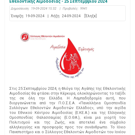
Εθελοντικής Αιμοδοσίας - 25 Σεπτεμβρίου 2024
Δημοσίευση:
19-09-2024 15:32
|
Προβολές:
9941
Έναρξη:
19-09-2024
|
Λήξη:
24-09-2024
[Έληξε]
Στις 25 Σεπτεμβρίου 2024, η Φλόγα της Αγάπης της Εθελοντικής
Αιμοδοσίας θα φτάσει στην Κέρκυρα, ολοκληρώνοντας το ταξίδι
της σε όλη την Ελλάδα. Η Λαμπαδηδρομία αυτή, που
διοργανώνεται από την Π.Ο.Σ.Ε.Α. «Πανελλήνια Ομοσπονδία
Συλλόγων Εθελοντών Αιμοδοτών Ελλάδος», υπό την αιγίδα
του Εθνικού Κέντρου Αιμοδοσίας (Ε.ΚΕ.Α.) και της Ελληνικής
Ομοσπονδίας Θαλασσαιμίας (Ε.Ο.ΘΑ.), είναι μια γιορτή του
Πολιτισμού και της Ζωής, και αποτελεί ένα σύμβολο
αλληλεγγύης και προσφοράς προς τον συνάνθρωπο. Το Ιόνιο
Πανεπιστήμιο και ο Σύλλογος Εθελοντών Αιμοδοτών του Ιονίου