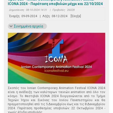
ICONA 2024 - Παράταση υποβολών μέχρι και 22/10/2024
Δημοσίευση:
08-10-2024 14:31
|
Προβολές:
26028
Έναρξη:
09-09-2024
|
Λήξη:
08-12-2024
[Έληξε]
Συνημμένα αρχεία
Σκοπός του Ionian Contemporary Animation Festival ICONA 2024
είναι η ανάδειξη των καλύτερων ταινιών animation από όλο τον
κόσμο. Το Φεστιβάλ ICONA 2024 διοργανώνεται από το Τμήμα
Τεχνών Ήχου και Εικόνας του Ιονίου Πανεπιστημίου και θα
πραγματοποιηθεί από τις 5 Δεκεμβρίου έως και τις 8 Δεκεμβρίου
2024. Παράταση προθεσμίας υποβολών: 22 Οκτωβρίου 2024 -
χωρίς έξοδα υποβολής.