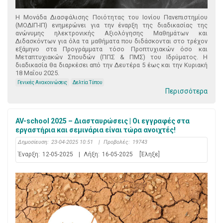
Η Μονάδα Διασφάλισης Ποιότητας του Ιονίου Πανεπιστημίου
(ΜΟΔΙΠ-ΙΠ) ενημερώνει για την έναρξη της διαδικασίας της
ανώνυμης ηλεκτρονικής Αξιολόγησης Μαθημάτων και
Διδασκόντων για όλα τα μαθήματα που διδάσκονται στο τρέχον
εξάμηνο στα Προγράμματα τόσο Προπτυχιακών όσο και
Μεταπτυχιακών Σπουδών (ΠΠΣ & ΠΜΣ) του Ιδρύματος. Η
διαδικασία θα διαρκέσει από την Δευτέρα 5 έως και την Κυριακή
18 Μαΐου 2025.
Γενικές Ανακοινώσεις
Δελτία Τύπου
Περισσότερα
AV-school 2025 – Διασταυρώσεις | Οι εγγραφές στα
εργαστήρια και σεμινάρια είναι τώρα ανοιχτές!
Δημοσίευση:
23-04-2025 10:51
|
Προβολές:
19743
Έναρξη:
12-05-2025
|
Λήξη:
16-05-2025
[Έληξε]