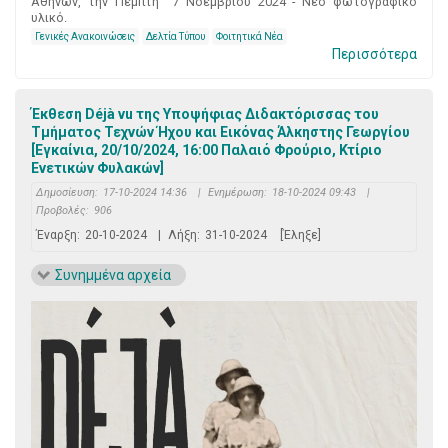
Αθηνών, την Πέμπτη 7 Νοεμβρίου 2024 - Νέο φωτογραφικό
υλικό.
Γενικές Ανακοινώσεις
Δελτία Τύπου
Φοιτητικά Νέα
Περισσότερα
Έκθεση Déjà vu της Υποψήφιας Διδακτόρισσας του
Τμήματος Τεχνών Ήχου και Εικόνας Άλκηστης Γεωργίου
[Εγκαίνια, 20/10/2024, 16:00 Παλαιό Φρούριο, Κτίριο
Ενετικών Φυλακών]
Δημοσίευση:
17-10-2024 14:36
|
Ενημέρωση:
18-10-2024 09:43
|
Προβολές:
906
Έναρξη:
20-10-2024
|
Λήξη:
31-10-2024
[Έληξε]
Συνημμένα αρχεία