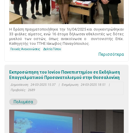
Η δράση πραγματοποιήθηκε την 1η/04/2025 και συγκεντρώθηκαν
33 φιάλες αίματος, ενώ 16 άτομα δήλωσαν εθελοντές ως δότες
μυελού των οστών, όπως ανακοίνωσε ο συντονιστής Επίκ.
Καθηγητής του ΤΤΗΕ Ιάκωβος Παναγόπουλος.
Γενικές Ανακοινώσεις
Δελτία Τύπου
Περισσότερα
Εκπροσώπηση του Ιονίου Πανεπιστημίου σε Εκδήλωση
Επαγγελματικού Προσανατολισμού στην Θεσσαλονίκη
Δημοσίευση:
24-03-2025 15:37
|
Ενημέρωση:
24-03-2025 18:51
|
Προβολές:
2689
Πολυμέσα