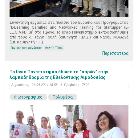
Συνάντηση εργασίας στα πλαίσια του Ευρωπαϊκού Προγράμματος
“E-Learning Gamified and Networked Training for Startupper (E-
LE.G.A.N.T.S)” στα Τίρανα. Το Ιόνιο Πανεπιστήμιο εκπροσωπήθηκε
από τους κ. Γιάννη Τουλή (καθηγητή Τ.Μ.Σ.) και Ναούμ Μυλωνά
(Επ. Καθηγητή Τ.Τ.).
Γενικές Ανακοινώσεις
Δελτία Τύπου
Περισσότερα
Το Ιόνιο Πανεπιστήμιο έδωσε το “παρών” στην
λαμπαδηδρομία της Εθελοντικής Αιμοδοσίας
Δημοσίευση:
26-09-2024 15:58
|
Προβολές:
7802
Φωτογραφίες
Πολυμέσα