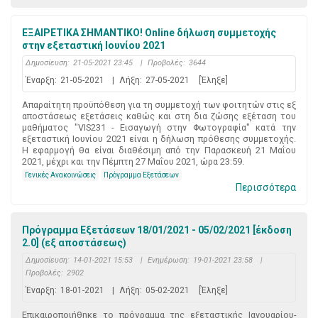
ΕΞΑΙΡΕΤΙΚΑ ΣΗΜΑΝΤΙΚΟ! Online δήλωση συμμετοχής
στην εξεταστική Ιουνίου 2021
Δημοσίευση:
21-05-2021 23:45
|
Προβολές:
3644
Έναρξη:
21-05-2021
|
Λήξη:
27-05-2021
[Έληξε]
Απαραίτητη προϋπόθεση για τη συμμετοχή των φοιτητών στις εξ
αποστάσεως εξετάσεις καθώς και στη δια ζώσης εξέταση του
μαθήματος "VIS231 - Εισαγωγή στην Φωτογραφία" κατά την
εξεταστική Ιουνίου 2021 είναι η δήλωση πρόθεσης συμμετοχής.
Η εφαρμογή θα είναι διαθέσιμη από την Παρασκευή 21 Μαΐου
2021, μέχρι και την Πέμπτη 27 Μαΐου 2021, ώρα 23:59.
Γενικές Ανακοινώσεις
Πρόγραμμα Εξετάσεων
Περισσότερα
Πρόγραμμα Εξετάσεων 18/01/2021 - 05/02/2021 [έκδοση
2.0] (εξ αποστάσεως)
Δημοσίευση:
14-01-2021 15:53
|
Ενημέρωση:
19-01-2021 23:58
|
Προβολές:
2902
Έναρξη:
18-01-2021
|
Λήξη:
05-02-2021
[Έληξε]
Επικαιροποιήθηκε το πρόγραμμα της εξεταστικής Ιανουαρίου-