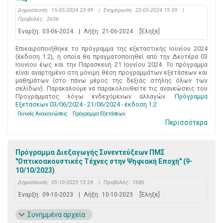
Δημοσίευση:
15-05-2024 23:49
|
Ενημέρωση:
22-05-2024 19:39
|
Προβολές:
2656
Έναρξη:
03-06-2024
|
Λήξη:
21-06-2024
[Έληξε]
Επικαιροποιήθηκε το πρόγραμμα της εξεταστικής Ιουνίου 2024
(έκδοση 1.2), η οποία θα πραγματοποιηθεί από την Δευτέρα 03
Ιουνίου έως και την Παρασκευή 21 Ιουνίου 2024. Το πρόγραμμα
είναι αναρτημένο στη μόνιμη θέση προγραμμάτων εξετάσεων και
μαθημάτων (στο πάνω μέρος της δεξιάς στήλης όλων των
σελίδων). Παρακαλούμε να παρακολουθείτε τις ανανεώσεις του
Προγράμματος λόγω ενδεχόμενων αλλαγών.
Πρόγραμμα
Εξετάσεων 03/06/2024 - 21/06/2024 - έκδοση 1.2
Γενικές Ανακοινώσεις
Πρόγραμμα Εξετάσεων
Περισσότερα
Πρόγραμμα Διεξαγωγής Συνεντεύξεων ΠΜΣ
"Οπτικοακουστικές Τέχνες στην Ψηφιακή Εποχή" (9-
10/10/2023)
Δημοσίευση:
05-10-2023 13:24
|
Προβολές:
1686
Έναρξη:
09-10-2023
|
Λήξη:
10-10-2023
[Έληξε]
Συνημμένα αρχεία