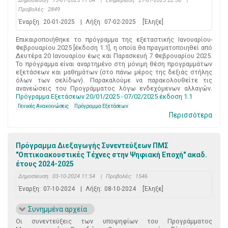
Δημοσίευση:
15-01-2025 11:04
|
Ενημέρωση:
21-01-2025 22:36
|
Προβολές:
2849
Έναρξη:
20-01-2025
|
Λήξη:
07-02-2025
[Έληξε]
Επικαιροποιήθηκε το πρόγραμμα της εξεταστικής Ιανουαρίου-
Φεβρουαρίου 2025 [έκδοση 1.1], η οποία θα πραγματοποιηθεί από
Δευτέρα 20 Ιανουαρίου έως και Παρασκευή 7 Φεβρουαρίου 2025.
Το πρόγραμμα είναι αναρτημένο στη μόνιμη θέση προγραμμάτων
εξετάσεων και μαθημάτων (στο πάνω μέρος της δεξιάς στήλης
όλων των σελίδων). Παρακαλούμε να παρακολουθείτε τις
ανανεώσεις του Προγράμματος λόγω ενδεχόμενων αλλαγών.
Πρόγραμμα Εξετάσεων 20/01/2025 - 07/02/2025 έκδοση 1.1
Γενικές Ανακοινώσεις
Πρόγραμμα Εξετάσεων
Περισσότερα
Πρόγραμμα Διεξαγωγής Συνεντεύξεων ΠΜΣ
"Οπτικοακουστικές Τέχνες στην Ψηφιακή Εποχή" ακαδ.
έτους 2024-2025
Δημοσίευση:
03-10-2024 11:54
|
Προβολές:
1546
Έναρξη:
07-10-2024
|
Λήξη:
08-10-2024
[Έληξε]
Συνημμένα αρχεία
Οι συνεντεύξεις των υποψηφίων του Προγράμματος