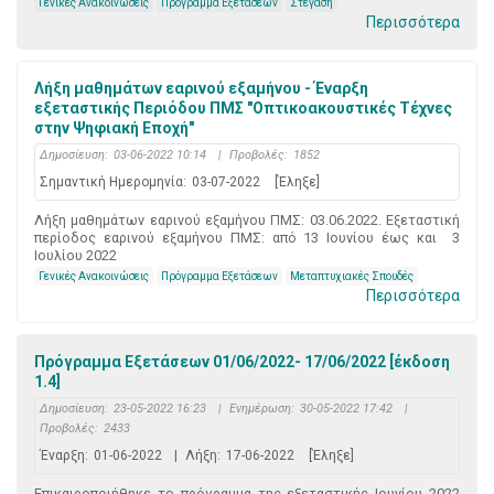
Γενικές Ανακοινώσεις
Πρόγραμμα Εξετάσεων
Στέγαση
Περισσότερα
Λήξη μαθημάτων εαρινού εξαμήνου - Έναρξη
εξεταστικής Περιόδου ΠΜΣ "Οπτικοακουστικές Τέχνες
στην Ψηφιακή Εποχή"
Δημοσίευση:
03-06-2022 10:14
|
Προβολές:
1852
Σημαντική Ημερομηνία:
03-07-2022
[Έληξε]
Λήξη μαθημάτων εαρινού εξαμήνου ΠΜΣ: 03.06.2022. Εξεταστική
περίοδος εαρινού εξαμήνου ΠΜΣ: από 13 Ιουνίου έως και 3
Ιουλίου 2022
Γενικές Ανακοινώσεις
Πρόγραμμα Εξετάσεων
Μεταπτυχιακές Σπουδές
Περισσότερα
Πρόγραμμα Εξετάσεων 01/06/2022- 17/06/2022 [έκδοση
1.4]
Δημοσίευση:
23-05-2022 16:23
|
Ενημέρωση:
30-05-2022 17:42
|
Προβολές:
2433
Έναρξη:
01-06-2022
|
Λήξη:
17-06-2022
[Έληξε]
Επικαιροποιήθηκε το πρόγραμμα της εξεταστικής Ιουνίου 2022