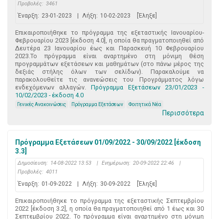
Προβολές:
3461
Έναρξη:
23-01-2023
|
Λήξη:
10-02-2023
[Έληξε]
Επικαιροποιήθηκε το πρόγραμμα της εξεταστικής Ιανουαρίου-
Φεβρουαρίου 2023 [έκδοση 4.0], η οποία θα πραγματοποιηθεί από
Δευτέρα 23 Ιανουαρίου έως και Παρασκευή 10 Φεβρουαρίου
2023.Το πρόγραμμα είναι αναρτημένο στη μόνιμη θέση
προγραμμάτων εξετάσεων και μαθημάτων (στο πάνω μέρος της
δεξιάς στήλης όλων των σελίδων). Παρακαλούμε να
παρακολουθείτε τις ανανεώσεις του Προγράμματος λόγω
ενδεχόμενων αλλαγών.
Πρόγραμμα Εξετάσεων 23/01/2023 -
10/02/2023 - έκδοση 4.0
Γενικές Ανακοινώσεις
Πρόγραμμα Εξετάσεων
Φοιτητικά Νέα
Περισσότερα
Πρόγραμμα Εξετάσεων 01/09/2022 - 30/09/2022 [έκδοση
3.3]
Δημοσίευση:
14-08-2022 13:53
|
Ενημέρωση:
20-09-2022 22:46
|
Προβολές:
4011
Έναρξη:
01-09-2022
|
Λήξη:
30-09-2022
[Έληξε]
Επικαιροποιήθηκε το πρόγραμμα της εξεταστικής Σεπτεμβρίου
2022 [έκδοση 3.2], η οποία θα πραγματοποιηθεί από 1 έως και 30
Σεπτεμβρίου 2022. Το πρόγραμμα είναι αναρτημένο στη μόνιμη