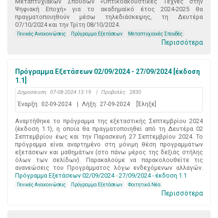
Μεταπτυχιακών Σπουδών «Οπτικοακουστικές Τέχνες στην
Ψηφιακή Εποχή» για το ακαδημαϊκό έτος 2024-2025 θα
πραγματοποιηθούν μέσω τηλεδιάσκεψης, τη Δευτέρα
07/10/2024 και την Τρίτη 08/10/2024.
Γενικές Ανακοινώσεις
Πρόγραμμα Εξετάσεων
Μεταπτυχιακές Σπουδές
Περισσότερα
Πρόγραμμα Εξετάσεων 02/09/2024 - 27/09/2024 [έκδοση
1.1]
Δημοσίευση:
07-08-2024 13:19
|
Προβολές:
2830
Έναρξη:
02-09-2024
|
Λήξη:
27-09-2024
[Έληξε]
Αναρτήθηκε το πρόγραμμα της εξεταστικής Σεπτεμβρίου 2024
(έκδοση 1.1), η οποία θα πραγματοποιηθεί από τη Δευτέρα 02
Σεπτεμβρίου έως και την Παρασκευή 27 Σεπτεμβρίου 2024. Το
πρόγραμμα είναι αναρτημένο στη μόνιμη θέση προγραμμάτων
εξετάσεων και μαθημάτων (στο πάνω μέρος της δεξιάς στήλης
όλων των σελίδων). Παρακαλούμε να παρακολουθείτε τις
ανανεώσεις του Προγράμματος λόγω ενδεχόμενων αλλαγών.
Πρόγραμμα Εξετάσεων 02/09/2024 - 27/09/2024 - έκδοση 1.1
Γενικές Ανακοινώσεις
Πρόγραμμα Εξετάσεων
Φοιτητικά Νέα
Περισσότερα