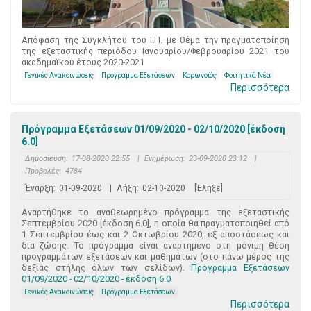
Απόφαση της Συγκλήτου του Ι.Π. με θέμα την πραγματοποίηση
της εξεταστικής περιόδου Ιανουαρίου/Φεβρουαρίου 2021 του
ακαδημαϊκού έτους 2020-2021
Γενικές Ανακοινώσεις
Πρόγραμμα Εξετάσεων
Κορωνοϊός
Φοιτητικά Νέα
Περισσότερα
Πρόγραμμα Εξετάσεων 01/09/2020 - 02/10/2020 [έκδοση
6.0]
Δημοσίευση:
17-08-2020 22:55
|
Ενημέρωση:
23-09-2020 23:12
|
Προβολές:
4784
Έναρξη:
01-09-2020
|
Λήξη:
02-10-2020
[Έληξε]
Αναρτήθηκε το αναθεωρημένο πρόγραμμα της εξεταστικής
Σεπτεμβρίου 2020 [έκδοση 6.0], η οποία θα πραγματοποιηθεί από
1 Σεπτεμβρίου έως και 2 Οκτωβρίου 2020, εξ αποστάσεως και
δια ζώσης. Το πρόγραμμα είναι αναρτημένο στη μόνιμη θέση
προγραμμάτων εξετάσεων και μαθημάτων (στο πάνω μέρος της
δεξιάς στήλης όλων των σελίδων).
Πρόγραμμα Εξετάσεων
01/09/2020 - 02/10/2020 - έκδοση 6.0
Γενικές Ανακοινώσεις
Πρόγραμμα Εξετάσεων
Περισσότερα