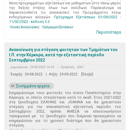
θέση προγραμμάτων εξετάσεων και μαθημάτων (στο πάνω μέρος
της δεξιάς στήλης όλων των σελίδων). Παρακαλούμε να
παρακολουθείτε τις ανανεώσεις του Προγράμματος λόγω
ενδεχόμενων αλλαγών.
Πρόγραμμα Εξετάσεων 01/09/2022 -
11/02/2022 - έκδοση 3.3
Γενικές Ανακοινώσεις
Πρόγραμμα Εξετάσεων
Περισσότερα
Ανακοίνωση για στέγαση φοιτητών των Τμημάτων του
Ι.Π. στην Κέρκυρα, κατά την εξεταστική περίοδο
Σεπτεμβρίου 2022
Δημοσίευση:
29-08-2022 14:35
|
Προβολές:
8361
Έναρξη:
29-08-2022
|
Λήξη:
29-09-2022
[Έληξε]
Συνημμένα αρχεία
Ενημερώνουμε τους φοιτητές του Ιονίου Πανεπιστημίου στην
Κέρκυρα, οι οποίοι στεγάστηκαν κατά το ακαδ. Έτος 2021-2022
στα ξενοδοχεία ΕΛΛΗΝΙΣ και JOANNA και θα χρειαστούν
στέγαση για την επαναληπτική εξεταστική περίοδο του
Σεπτεμβρίου 2022, πρέπει ΑΜΕΣΑ να επικοινωνήσουν
τηλεφωνικά με το ξενοδοχείο που διέμεναν προκειμένου να
ενημερώσουν για το χρονικό διάστημα που θα χρειαστούν
στέγαση.