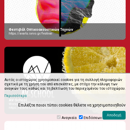
Φεστιβάλ Οπτικοακουστικών Τεχνών
https://avarts.ionio.gr/festival
Αυτός ο ιστοχώρος χρησιμοποιεί cookies για τη συλλογή πληροφοριών
σχετικά με τη χρήση του από επισκέπτες, με στόχο την κάλυψη των
αναγκών τους καθώς και τη βελτίωση του περιεχομένου του ιστοχώρου.
Περισσότερα
AV-School
Workshops | Seminars
Επιλέξτε ποιοι τύποι cookies θέλετε να χρησιμοποιηθούν
https://avarts.ionio.gr/school
Αναγκαία
Επιδόσεων