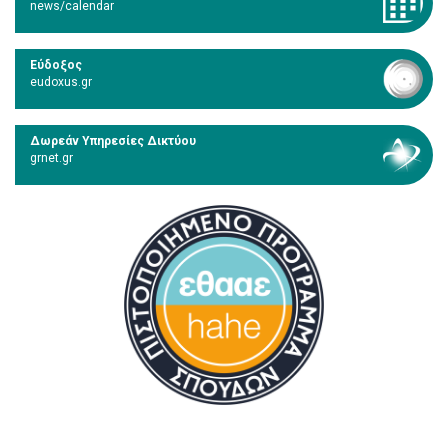
news/calendar
Εύδοξος
eudoxus.gr
Δωρεάν Υπηρεσίες Δικτύου
grnet.gr