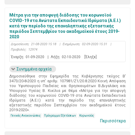
Μέτρα για την αποφυγή διάδοσης του κορωνοϊού
COVID-19 στα Ανώτατα Εκπαιδευτικά Ιδρύματα (Α.Ε.Ι.)
κατά την περίοδο της επαναληπτικής εξεταστικής
περιόδου Σεπτεμβρίου του ακαδημαϊκού έτους 2019-
2020
Δημοσίευση:
21-08-2020 15:18
|
Ενημέρωση:
02-09-2020 15:31
|
Προβολές:
12974
Έναρξη:
01-09-2020
|
Λήξη:
02-10-2020
[Έληξε]
Συνημμένα αρχεία
Δημοσιεύθηκε στην Εφημερίδα της Κυβέρνησης τεύχος Β’
3473/20-8-2020 η υπ' αριθμ. 107981/Ζ1/20.8.2020 Κοινή Απόφαση
του Υφυπουργού Παιδείας και Θρησκευμάτων Β.Διγαλάκη και
Υπουργού Υγείας Β. Κικίλια με θέμα «Μέτρα για την αποφυγή
διάδοσης του κορωνοϊού COVID-19 στα Ανώτατα Εκπαιδευτικά
Ιδρύματα (Α.Ε.Ι.) κατά την περίοδο της επαναληπτικής
εξεταστικής περιόδου Σεπτεμβρίου του ακαδημαϊκού έτους
2019-2020».
Γενικές Ανακοινώσεις
Πρόγραμμα Εξετάσεων
Κορωνοϊός
Περισσότερα