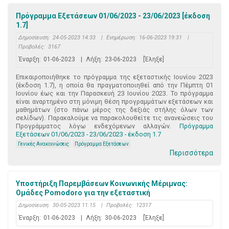
Πρόγραμμα Εξετάσεων 01/06/2023 - 23/06/2023 [έκδοση
1.7]
Δημοσίευση:
24-05-2023 14:33
|
Ενημέρωση:
16-06-2023 19:31
|
Προβολές:
3167
Έναρξη:
01-06-2023
|
Λήξη:
23-06-2023
[Έληξε]
Επικαιροποιήθηκε το πρόγραμμα της εξεταστικής Ιουνίου 2023
(έκδοση 1.7), η οποία θα πραγματοποιηθεί από την Πέμπτη 01
Ιουνίου έως και την Παρασκευή 23 Ιουνίου 2023. Το πρόγραμμα
είναι αναρτημένο στη μόνιμη θέση προγραμμάτων εξετάσεων και
μαθημάτων (στο πάνω μέρος της δεξιάς στήλης όλων των
σελίδων). Παρακαλούμε να παρακολουθείτε τις ανανεώσεις του
Προγράμματος λόγω ενδεχόμενων αλλαγών.
Πρόγραμμα
Εξετάσεων 01/06/2023 - 23/06/2023 - έκδοση 1.7
Γενικές Ανακοινώσεις
Πρόγραμμα Εξετάσεων
Περισσότερα
Υποστήριξη Παρεμβάσεων Κοινωνικής Μέριμνας:
Ομάδες Pomodoro για την εξεταστική
Δημοσίευση:
30-05-2023 11:15
|
Προβολές:
12317
Έναρξη:
01-06-2023
|
Λήξη:
30-06-2023
[Έληξε]