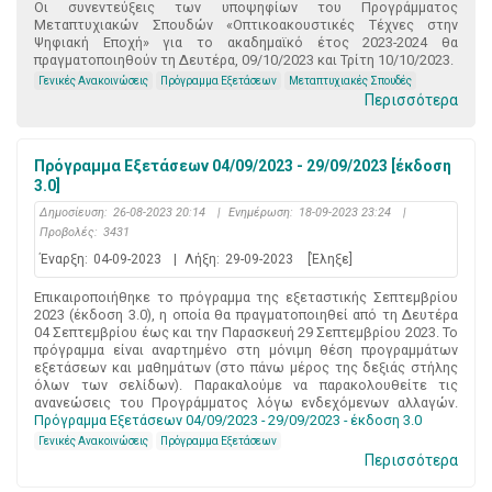
Οι συνεντεύξεις των υποψηφίων του Προγράμματος
Μεταπτυχιακών Σπουδών «Οπτικοακουστικές Τέχνες στην
Ψηφιακή Εποχή» για το ακαδημαϊκό έτος 2023-2024 θα
πραγματοποιηθούν τη Δευτέρα, 09/10/2023 και Τρίτη 10/10/2023.
Γενικές Ανακοινώσεις
Πρόγραμμα Εξετάσεων
Μεταπτυχιακές Σπουδές
Περισσότερα
Πρόγραμμα Εξετάσεων 04/09/2023 - 29/09/2023 [έκδοση
3.0]
Δημοσίευση:
26-08-2023 20:14
|
Ενημέρωση:
18-09-2023 23:24
|
Προβολές:
3431
Έναρξη:
04-09-2023
|
Λήξη:
29-09-2023
[Έληξε]
Επικαιροποιήθηκε το πρόγραμμα της εξεταστικής Σεπτεμβρίου
2023 (έκδοση 3.0), η οποία θα πραγματοποιηθεί από τη Δευτέρα
04 Σεπτεμβρίου έως και την Παρασκευή 29 Σεπτεμβρίου 2023. Το
πρόγραμμα είναι αναρτημένο στη μόνιμη θέση προγραμμάτων
εξετάσεων και μαθημάτων (στο πάνω μέρος της δεξιάς στήλης
όλων των σελίδων). Παρακαλούμε να παρακολουθείτε τις
ανανεώσεις του Προγράμματος λόγω ενδεχόμενων αλλαγών.
Πρόγραμμα Εξετάσεων 04/09/2023 - 29/09/2023 - έκδοση 3.0
Γενικές Ανακοινώσεις
Πρόγραμμα Εξετάσεων
Περισσότερα