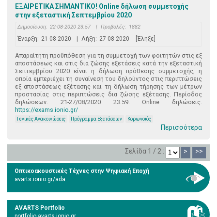
ΕΞΑΙΡΕΤΙΚΑ ΣΗΜΑΝΤΙΚΟ! Online δήλωση συμμετοχής
στην εξεταστική Σεπτεμβρίου 2020
Δημοσίευση:
22-08-2020 23:57
|
Προβολές:
1882
Έναρξη:
21-08-2020
|
Λήξη:
27-08-2020
[Έληξε]
Απαραίτητη προϋπόθεση για τη συμμετοχή των φοιτητών στις εξ
αποστάσεως και στις δια ζώσης εξετάσεις κατά την εξεταστική
Σεπτεμβρίου 2020 είναι η δήλωση πρόθεσης συμμετοχής, η
οποία εμπεριέχει τη συναίνεση του δηλούντος στις περιπτώσεις
εξ αποστάσεως εξέτασης και τη δήλωση τήρησης των μέτρων
προστασίας στις περιπτώσεις δια ζώσης εξέτασης. Περίοδος
δηλώσεων: 21-27/08/2020 23:59. Online δηλώσεις:
https://exams.ionio.gr/
Γενικές Ανακοινώσεις
Πρόγραμμα Εξετάσεων
Κορωνοϊός
Περισσότερα
Σελίδα 1 / 2 :
>
>>
Οπτικοακουστικές Τέχνες στην Ψηφιακή Εποχή
avarts.ionio.gr/ada
AVARTS Portfolio
portfolio.avarts.ionio.gr