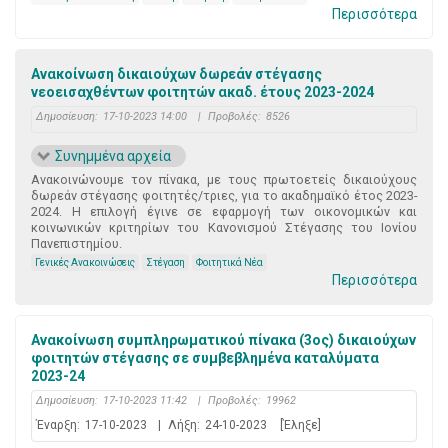
Περισσότερα
Ανακοίνωση δικαιούχων δωρεάν στέγασης
νεοεισαχθέντων φοιτητών ακαδ. έτους 2023-2024
Δημοσίευση:
17-10-2023 14:00
|
Προβολές:
8526
Συνημμένα αρχεία
Ανακοινώνουμε τον πίνακα, με τους πρωτοετείς δικαιούχους
δωρεάν στέγασης φοιτητές/τριες, για το ακαδημαϊκό έτος 2023-
2024. Η επιλογή έγινε σε εφαρμογή των οικονομικών και
κοινωνικών κριτηρίων του Κανονισμού Στέγασης του Ιονίου
Πανεπιστημίου.
Γενικές Ανακοινώσεις
Στέγαση
Φοιτητικά Νέα
Περισσότερα
Ανακοίνωση συμπληρωματικού πίνακα (3ος) δικαιούχων
φοιτητών στέγασης σε συμβεβλημένα καταλύματα
2023-24
Δημοσίευση:
17-10-2023 11:42
|
Προβολές:
19962
Έναρξη:
17-10-2023
|
Λήξη:
24-10-2023
[Έληξε]