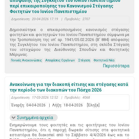
απόφασης της Συγκλήτου του Ιονίου Πανεπιστημίου
περί επικαιροποίησης του Κανονισμού Στέγασης
Φοιτητών του Ιονίου Πανεπιστημίου
Δημοσίευση:
20-04-2026 17:19
|
Προβολές:
2707
Δημοσιεύτηκε ο επικαιροποιημένος κανονισμός στέγασης
φοιτητών και φοιτητριών του Ιονίου Πανεπιστημίου σύμφωνα με
την Τροποποίηση της υπ’ αρ. 1941/05.02.2026 (Β’ 884) απόφασης
της Συγκλήτου του Ιονίου Πανεπιστημίου, στη σελίδα Στέγαση
του ιστοχώρου της Διεύθυνσης Σπουδών και Φοιτητικής
Μέριμνας.
Γενικές Ανακοινώσεις
Αποφάσεις Οργάνων
Στέγαση
Φοιτητικά Νέα
Περισσότερα
Ανακοίνωση για την διακοπή σίτισης και στέγασης κατά
την περίοδο των διακοπών του Πάσχα 2026
Δημοσίευση:
17-03-2026 12:52
|
Προβολές:
4068
Έναρξη:
04-04-2026
|
Λήξη:
18-04-2026
[Έληξε]
Συνημμένα αρχεία
Ενημερώνουμε τους φοιτητές και τις φοιτήτριες του Ιονίου
Πανεπιστημίου, ότι η παροχή δωρεάν σίτισης στα φοιτητικά
εστιατόρια θα διακοπεί από το Σάββατο 4/4/2026 έως και το