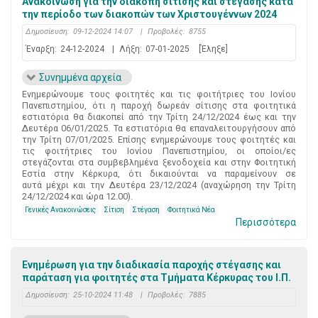
Ανακοίνωση για την διακοπή σίτισης και στέγασης κατά
την περίοδο των διακοπών των Χριστουγέννων 2024
Δημοσίευση:
09-12-2024 14:07
|
Προβολές:
8755
Έναρξη:
24-12-2024
|
Λήξη:
07-01-2025
[Έληξε]
Συνημμένα αρχεία
Ενημερώνουμε τους φοιτητές και τις φοιτήτριες του Ιονίου
Πανεπιστημίου, ότι η παροχή δωρεάν σίτισης στα φοιτητικά
εστιατόρια θα διακοπεί από την Τρίτη 24/12/2024 έως και την
Δευτέρα 06/01/2025. Τα εστιατόρια θα επαναλειτουργήσουν από
την Τρίτη 07/01/2025. Επίσης ενημερώνουμε τους φοιτητές και
τις φοιτήτριες του Ιονίου Πανεπιστημίου, οι οποίοι/ες
στεγάζονται στα συμβεβλημένα ξενοδοχεία και στην Φοιτητική
Εστία στην Κέρκυρα, ότι δικαιούνται να παραμείνουν σε
αυτά μέχρι και την Δευτέρα 23/12/2024 (αναχώρηση την Τρίτη
24/12/2024 και ώρα 12.00).
Γενικές Ανακοινώσεις
Σίτιση
Στέγαση
Φοιτητικά Νέα
Περισσότερα
Ενημέρωση για την διαδικασία παροχής στέγασης και
παράταση για φοιτητές στα Τμήματα Κέρκυρας του Ι.Π.
Δημοσίευση:
25-10-2024 11:48
|
Προβολές:
7885