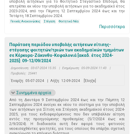
υποβολή αιτήσεων για το Φοιτητικό Στεγαστικό Επίδομα, θα
επιτρέπει εκ νέου την υποβολή αιτήσεων για το ακαδημαϊκό έτος
2023-2024, από την Πέμπτη 12 Σεπτεμβρίου 2024 έως και την
Τετάρτη 18 Σεπτεμβρίου 2024.
Γενικές Ανακοινώσεις
Στέγαση
Φοιτητικά Νέα
Περισσότερα
Παράταση περιόδου υποβολής αιτήσεων σίτισης-
στέγασης φοιτητών/τριών των ακαδημαϊκών τμημάτων
σε Κέρκυρα-Ζάκυνθο-Κεφαλονιά [ακαδ. έτος 2024-
2025]: 09-12/09/2024
Δημοσίευση:
03-07-2024 15:35
|
Ενημέρωση:
05-09-2024 11:43
|
Προβολές:
25441
Έναρξη:
05-07-2024
|
Λήξη:
12-09-2024
[Έληξε]
Συνημμένα αρχεία
Από τη Δευτέρα 9 Σεπτεμβρίου 2024 έως και την Πέμπτη 12
Σεπτεμβρίου 2024 ανοίγει εκ νέου το σύστημα για την υποβολή
των αιτήσεων για Σίτιση και Στέγαση ακαδημαϊκού έτους 2024-
2025, για τους ενδιαφερόμενους που δεν υπέβαλλαν αίτηση
εντός της προηγούμενης προθεσμίας (5/7/2024 έως και
2/9/2024). Η διαδικασία αυτή δεν αφορά τους φετινούς
νεοεισαχθέντες φοιτητές, για τους οποίους θα υπάρξει σχετική
ανακοίνωση το επόμενο διάστημα.