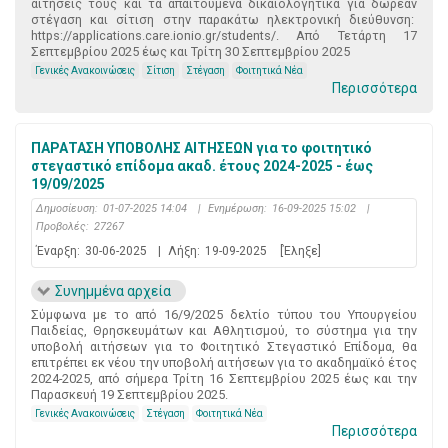
αιτήσεις τους και τα απαιτούμενα δικαιολογητικά για δωρεάν
στέγαση και σίτιση στην παρακάτω ηλεκτρονική διεύθυνση:
https://applications.care.ionio.gr/students/. Από Τετάρτη 17
Σεπτεμβρίου 2025 έως και Τρίτη 30 Σεπτεμβρίου 2025
Γενικές Ανακοινώσεις
Σίτιση
Στέγαση
Φοιτητικά Νέα
Περισσότερα
ΠΑΡΑΤΑΣΗ ΥΠΟΒΟΛΗΣ ΑΙΤΗΣΕΩΝ για το φοιτητικό
στεγαστικό επίδομα ακαδ. έτους 2024-2025 - έως
19/09/2025
Δημοσίευση:
01-07-2025 14:04
|
Ενημέρωση:
16-09-2025 15:02
|
Προβολές:
27267
Έναρξη:
30-06-2025
|
Λήξη:
19-09-2025
[Έληξε]
Συνημμένα αρχεία
Σύμφωνα με το από 16/9/2025 δελτίο τύπου του Υπουργείου
Παιδείας, Θρησκευμάτων και Αθλητισμού, το σύστημα για την
υποβολή αιτήσεων για το Φοιτητικό Στεγαστικό Επίδομα, θα
επιτρέπει εκ νέου την υποβολή αιτήσεων για το ακαδημαϊκό έτος
2024-2025, από σήμερα Τρίτη 16 Σεπτεμβρίου 2025 έως και την
Παρασκευή 19 Σεπτεμβρίου 2025.
Γενικές Ανακοινώσεις
Στέγαση
Φοιτητικά Νέα
Περισσότερα