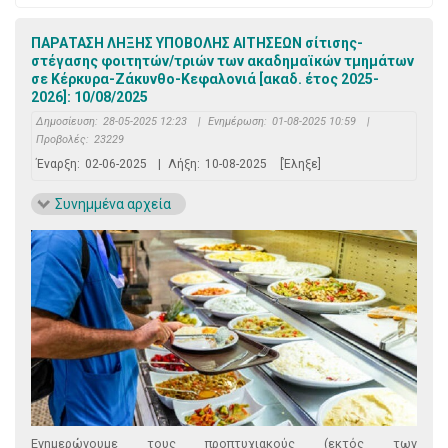
ΠΑΡΑΤΑΣΗ ΛΗΞΗΣ ΥΠΟΒΟΛΗΣ ΑΙΤΗΣΕΩΝ σίτισης-
στέγασης φοιτητών/τριών των ακαδημαϊκών τμημάτων
σε Κέρκυρα-Ζάκυνθο-Κεφαλονιά [ακαδ. έτος 2025-
2026]: 10/08/2025
Δημοσίευση:
28-05-2025 12:23
|
Ενημέρωση:
01-08-2025 10:59
|
Προβολές:
23229
Έναρξη:
02-06-2025
|
Λήξη:
10-08-2025
[Έληξε]
Συνημμένα αρχεία
Ενημερώνουμε τους προπτυχιακούς (εκτός των