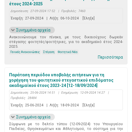
έτους 2024-2025
Δημοσίευση:
27-09-2024 17:52
|
Προβολές:
7460
Έναρξη:
27-09-2024
|
Λήξη:
06-10-2024
[Έληξε]
Συνημμένα αρχεία
Ανακοινώνουμε τον πίνακα, με τους δικαιούχους δωρεάν
στέγασης φοιτητές/φοιτήτριες, για το ακαδημαϊκό έτος 2024-
2025.
Γενικές Ανακοινώσεις
Στέγαση
Φοιτητικά Νέα
Περισσότερα
Παράταση περιόδου υποβολής αιτήσεων για τη
χορήγηση του φοιτητικού στεγαστικού επιδόματος
ακαδημαϊκού έτους 2023-24 [12-18/09/2024]
Δημοσίευση:
25-06-2024 14:51
|
Ενημέρωση:
12-09-2024 14:27
|
Προβολές:
28484
Έναρξη:
25-06-2024
|
Λήξη:
18-09-2024
[Έληξε]
Συνημμένα αρχεία
Σύμφωνα με το δελτίο τύπου (12-09-2024) του Υπουργείου
Παιδείας, Θρησκευμάτων και Αθλητισμού, το σύστημα για την