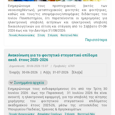
Ενημερώνουμε τους προπτυχιακούς (εκτός των
νεοεισαχθέντων), μεταπτυχιακούς φοιτητές και φοιτήτριες,
καθώς και τους/τις υποψήφιους/υποψήφιες διδάκτορες του
Ιονίου Πανεπιστημίου, ότι παρατείνονται οι ημερομηνίες για
ηλεκτρονική υποβολή αιτήσεων και ηλεκτρονική υποβολή
δικαιολογητικών για σίτιση και στέγαση από το Σάββατο 01-08-
2026 έως και την Δευτέρα 31/08/2026.
Γενικές Ανακοινώσεις
Σίτιση
Στέγαση
Φοιτητικά Νέα
Περισσότερα
Ανακοίνωση για το φοιτητικό στεγαστικό επίδομα
ακαδ. έτους 2025-2026
Δημοσίευση:
30-06-2026 15:07
|
Προβολές:
6769
Έναρξη:
30-06-2026
|
Λήξη:
31-07-2026
[Έληξε]
Συνημμένα αρχεία
Ενημερώνουμε τους ενδιαφερόμενους ότι από την Τρίτη 30
Ιουνίου 2026 έως την Παρασκευή 31 Ιουλίου 2026 θα είναι
ανοικτή η ηλεκτρονική εφαρμογή, για την υποβολή της αίτησης
χορήγησης του φοιτητικού στεγαστικού επιδόματος
ακαδημαϊκού έτους 2025-26, μέσω της ιστοσελίδας του
Υπουργείου Παιδείας, Έρευνας & Θρησκευμάτων.
Γενικές Ανακοινώσεις
Αποφάσεις Οργάνων
Στέγαση
Φοιτητικά Νέα