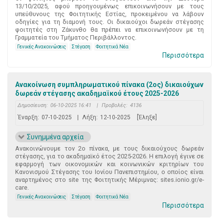
13/10/2025, αφού προηγουμένως επικοινωνήσουν με τους
υπεύθυνους της Φοιτητικής Εστίας, προκειμένου να λάβουν
οδηγίες για τη διαμονή τους. Οι δικαιούχοι δωρεάν στέγασης
φοιτητές στη Ζάκυνθο θα πρέπει να επικοινωνήσουν με τη
Γραμματεία του Τμήματος Περιβάλλοντος.
Γενικές Ανακοινώσεις
Στέγαση
Φοιτητικά Νέα
Περισσότερα
Ανακοίνωση συμπληρωματικού πίνακα (2ος) δικαιούχων
δωρεάν στέγασης ακαδημαϊκού έτους 2025-2026
Δημοσίευση:
06-10-2025 16:41
|
Προβολές:
4136
Έναρξη:
07-10-2025
|
Λήξη:
12-10-2025
[Έληξε]
Συνημμένα αρχεία
Ανακοινώνουμε τον 2ο πίνακα, με τους δικαιούχους δωρεάν
στέγασης, για το ακαδημαϊκό έτος 2025-2026. Η επιλογή έγινε σε
εφαρμογή των οικονομικών και κοινωνικών κριτηρίων του
Κανονισμού Στέγασης του Ιονίου Πανεπιστημίου, ο οποίος είναι
αναρτημένος στο site της Φοιτητικής Μέριμνας: sites.ionio.gr/e-
care.
Γενικές Ανακοινώσεις
Στέγαση
Φοιτητικά Νέα
Περισσότερα