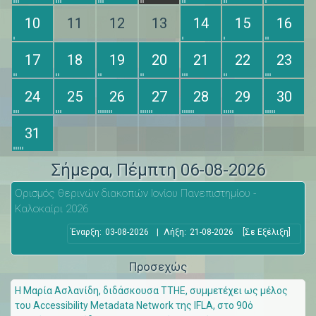
10
11
12
13
14
15
16
17
18
19
20
21
22
23
24
25
26
27
28
29
30
31
Σήμερα
, Πέμπτη 06-08-2026
Ορισμός θερινών διακοπών Ιονίου Πανεπιστημίου -
Καλοκαίρι 2026
Έναρξη:
03-08-2026
|
Λήξη:
21-08-2026
[Σε Εξέλιξη]
Προσεχώς
Η Μαρία Ασλανίδη, διδάσκουσα ΤΤΗΕ, συμμετέχει ως μέλος
του Accessibility Metadata Network της IFLA, στο 90ό