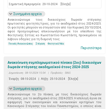
Σημαντική Ημερομηνία:
20-10-2024
[Έληξε]
Συνημμένα αρχεία
Ανακοινώνουμε τους δικαιούχους δωρεάν στέγασης
πρωτοετείς φοιτητές/τριες, για το ακαδημαϊκό έτος 2024-2025.
Οι φοιτητές μπορούν να στεγαστούν από την Κυριακή 20/10/2024,
αφού προηγουμένως επικοινωνήσουν με τον υπεύθυνο της
Φοιτητικής Εστίας κο Κωνσταντίνο Κωνστάντη, προκειμένου να
λάβουν οδηγίες για τη διαμονή τους.
Γενικές Ανακοινώσεις
Στέγαση
Φοιτητικά Νέα
Περισσότερα
Ανακοίνωση συμπληρωματικού πίνακα (2ος) δικαιούχων
δωρεάν στέγασης ακαδημαϊκού έτους 2024-2025
Δημοσίευση:
08-10-2024 15:04
|
Προβολές:
5865
Έναρξη:
08-10-2024
|
Λήξη:
25-10-2024
[Έληξε]
Συνημμένα αρχεία
Ανακοινώνουμε το 2o πίνακα, με τους δικαιούχους δωρεάν
στέγασης, για το ακαδημαϊκό έτος 2024-2025. Η επιλογή έγινε σε
εφαρμογή των οικονομικών και κοινωνικών κριτηρίων του
Κανονισμού Στέγασης του Ιονίου Πανεπιστημίου, ο οποίος είναι