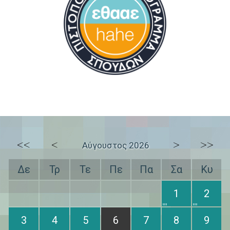
<<
<
>
>>
Αύγουστος 2026
Δε
Τρ
Τε
Πε
Πα
Σα
Κυ
1
2
3
4
5
6
7
8
9