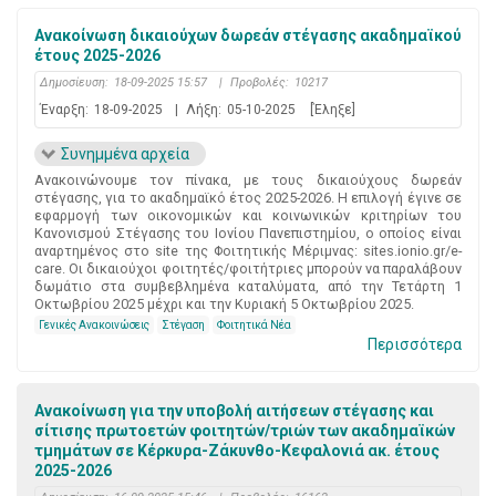
Ανακοίνωση δικαιούχων δωρεάν στέγασης ακαδημαϊκού
έτους 2025-2026
Δημοσίευση:
18-09-2025 15:57
|
Προβολές:
10217
Έναρξη:
18-09-2025
|
Λήξη:
05-10-2025
[Έληξε]
Συνημμένα αρχεία
Ανακοινώνουμε τον πίνακα, με τους δικαιούχους δωρεάν
στέγασης, για το ακαδημαϊκό έτος 2025-2026. Η επιλογή έγινε σε
εφαρμογή των οικονομικών και κοινωνικών κριτηρίων του
Κανονισμού Στέγασης του Ιονίου Πανεπιστημίου, ο οποίος είναι
αναρτημένος στο site της Φοιτητικής Μέριμνας: sites.ionio.gr/e-
care. Οι δικαιούχοι φοιτητές/φοιτήτριες μπορούν να παραλάβουν
δωμάτιο στα συμβεβλημένα καταλύματα, από την Τετάρτη 1
Οκτωβρίου 2025 μέχρι και την Κυριακή 5 Οκτωβρίου 2025.
Γενικές Ανακοινώσεις
Στέγαση
Φοιτητικά Νέα
Περισσότερα
Ανακοίνωση για την υποβολή αιτήσεων στέγασης και
σίτισης πρωτοετών φοιτητών/τριών των ακαδημαϊκών
τμημάτων σε Κέρκυρα-Ζάκυνθο-Κεφαλονιά ακ. έτους
2025-2026