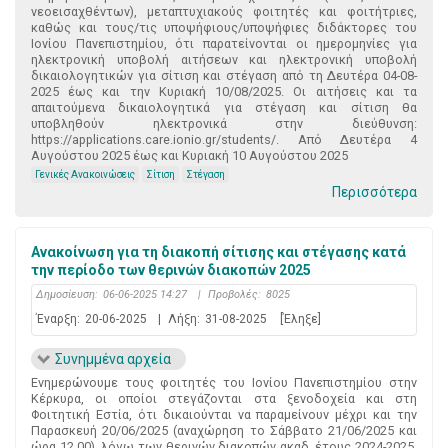
νεοεισαχθέντων), μεταπτυχιακούς φοιτητές και φοιτήτριες,
καθώς και τους/τις υποψήφιους/υποψήφιες διδάκτορες του
Ιονίου Πανεπιστημίου, ότι παρατείνονται οι ημερομηνίες για
ηλεκτρονική υποβολή αιτήσεων και ηλεκτρονική υποβολή
δικαιολογητικών για σίτιση και στέγαση από τη Δευτέρα 04-08-
2025 έως και την Κυριακή 10/08/2025. Οι αιτήσεις και τα
απαιτούμενα δικαιολογητικά για στέγαση και σίτιση θα
υποβληθούν ηλεκτρονικά στην διεύθυνση:
https://applications.care.ionio.gr/students/. Από Δευτέρα 4
Αυγούστου 2025 έως και Κυριακή 10 Αυγούστου 2025
Γενικές Ανακοινώσεις
Σίτιση
Στέγαση
Περισσότερα
Ανακοίνωση για τη διακοπή σίτισης και στέγασης κατά
την περίοδο των θερινών διακοπών 2025
Δημοσίευση:
06-06-2025 14:27
|
Προβολές:
8025
Έναρξη:
20-06-2025
|
Λήξη:
31-08-2025
[Έληξε]
Συνημμένα αρχεία
Ενημερώνουμε τους φοιτητές του Ιονίου Πανεπιστημίου στην
Κέρκυρα, οι οποίοι στεγάζονται στα ξενοδοχεία και στη
Φοιτητική Εστία, ότι δικαιούνται να παραμείνουν μέχρι και την
Παρασκευή 20/06/2025 (αναχώρηση το Σάββατο 21/06/2025 και
ώρα 12.00), λόγω των θερινών διακοπών ακαδ. έτους 2024-2025.