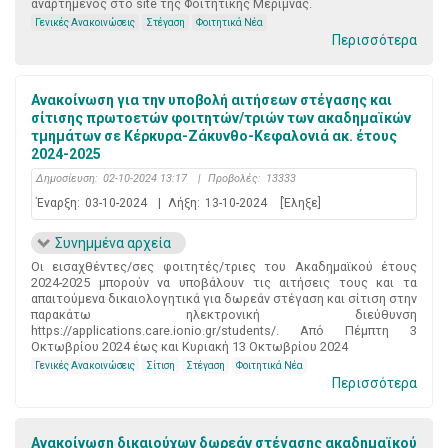
αναρτημένος στο site της Φοιτητικής Μέριμνας.
Γενικές Ανακοινώσεις
Στέγαση
Φοιτητικά Νέα
Περισσότερα
Ανακοίνωση για την υποβολή αιτήσεων στέγασης και
σίτισης πρωτοετών φοιτητών/τριών των ακαδημαϊκών
τμημάτων σε Κέρκυρα-Ζάκυνθο-Κεφαλονιά ακ. έτους
2024-2025
Δημοσίευση:
02-10-2024 13:17
|
Προβολές:
13333
Έναρξη:
03-10-2024
|
Λήξη:
13-10-2024
[Έληξε]
Συνημμένα αρχεία
Οι εισαχθέντες/σες φοιτητές/τριες του Ακαδημαϊκού έτους
2024-2025 μπορούν να υποβάλουν τις αιτήσεις τους και τα
απαιτούμενα δικαιολογητικά για δωρεάν στέγαση και σίτιση στην
παρακάτω ηλεκτρονική διεύθυνση
https://applications.care.ionio.gr/students/. Από Πέμπτη 3
Οκτωβρίου 2024 έως και Κυριακή 13 Οκτωβρίου 2024
Γενικές Ανακοινώσεις
Σίτιση
Στέγαση
Φοιτητικά Νέα
Περισσότερα
Ανακοίνωση δικαιούχων δωρεάν στέγασης ακαδημαϊκού