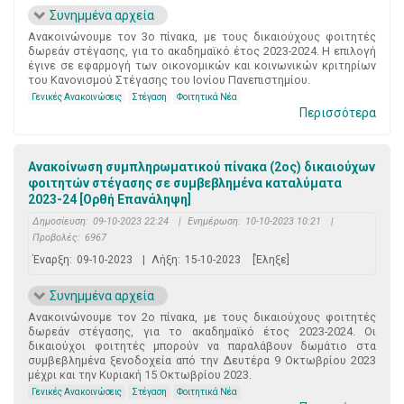
Συνημμένα αρχεία
Ανακοινώνουμε τον 3ο πίνακα, με τους δικαιούχους φοιτητές
δωρεάν στέγασης, για το ακαδημαϊκό έτος 2023-2024. Η επιλογή
έγινε σε εφαρμογή των οικονομικών και κοινωνικών κριτηρίων
του Κανονισμού Στέγασης του Ιονίου Πανεπιστημίου.
Γενικές Ανακοινώσεις
Στέγαση
Φοιτητικά Νέα
Περισσότερα
Ανακοίνωση συμπληρωματικού πίνακα (2ος) δικαιούχων
φοιτητών στέγασης σε συμβεβλημένα καταλύματα
2023-24 [Ορθή Επανάληψη]
Δημοσίευση:
09-10-2023 22:24
|
Ενημέρωση:
10-10-2023 10:21
|
Προβολές:
6967
Έναρξη:
09-10-2023
|
Λήξη:
15-10-2023
[Έληξε]
Συνημμένα αρχεία
Ανακοινώνουμε τον 2ο πίνακα, με τους δικαιούχους φοιτητές
δωρεάν στέγασης, για το ακαδημαϊκό έτος 2023-2024. Οι
δικαιούχοι φοιτητές μπορούν να παραλάβουν δωμάτιο στα
συμβεβλημένα ξενοδοχεία από την Δευτέρα 9 Οκτωβρίου 2023
μέχρι και την Κυριακή 15 Οκτωβρίου 2023.
Γενικές Ανακοινώσεις
Στέγαση
Φοιτητικά Νέα