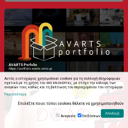
AVARTS Porfolio
https://portfolio.avarts.ionio.gr
Αυτός ο ιστοχώρος χρησιμοποιεί cookies για τη συλλογή πληροφοριών
σχετικά με τη χρήση του από επισκέπτες, με στόχο την κάλυψη των
αναγκών τους καθώς και τη βελτίωση του περιεχομένου του ιστοχώρου.
Περισσότερα
Επιλέξτε ποιοι τύποι cookies θέλετε να χρησιμοποιηθούν
Αναγκαία
Επιδόσεων