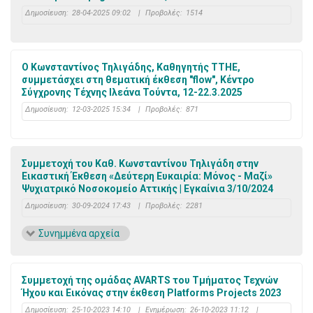
Δημοσίευση:
28-04-2025 09:02
|
Προβολές:
1514
Ο Κωνσταντίνος Τηλιγάδης, Καθηγητής ΤΤΗΕ,
συμμετάσχει στη θεματική έκθεση "flow", Κέντρο
Σύγχρονης Τέχνης Ιλεάνα Τούντα, 12-22.3.2025
Δημοσίευση:
12-03-2025 15:34
|
Προβολές:
871
Συμμετοχή του Καθ. Κωνσταντίνου Τηλιγάδη στην
Εικαστική Έκθεση «Δεύτερη Ευκαιρία: Μόνος - Μαζί»
Ψυχιατρικό Νοσοκομείο Αττικής | Εγκαίνια 3/10/2024
Δημοσίευση:
30-09-2024 17:43
|
Προβολές:
2281
Συνημμένα αρχεία
Συμμετοχή της ομάδας AVARTS του Τμήματος Τεχνών
Ήχου και Εικόνας στην έκθεση Platforms Projects 2023
Δημοσίευση:
25-10-2023 14:10
|
Ενημέρωση:
26-10-2023 11:12
|