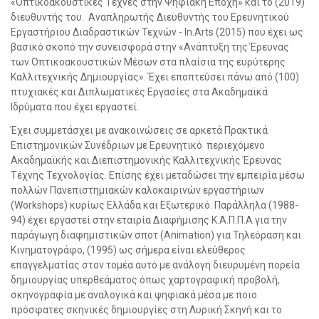
«Οπτικοακουστικές Τέχνες στην Ψηφιακή Εποχή» και το (2019)
διευθυντής του. Αναπληρωτής Διευθυντής του Ερευνητικού
Εργαστήριου Διαδραστικών Τεχνών - In.Arts (2015) που έχει ως
βασικό σκοπό την συνεισφορά στην «Ανάπτυξη της Έρευνας
των Οπτικοακουστικών Μέσων στα πλαίσια της ευρύτερης
Καλλιτεχνικής Δημιουργίας». Έχει εποπτεύσει πάνω από (100)
πτυχιακές και Διπλωματικές Εργασίες στα Ακαδημαϊκά
Ιδρύματα που έχει εργαστεί.
Έχει συμμετάσχει με ανακοινώσεις σε αρκετά Πρακτικά
Επιστημονικών Συνέδριων με Ερευνητικό περιεχόμενο
Ακαδημαϊκής και Διεπιστημονικής Καλλιτεχνικής Έρευνας
Τέχνης Τεχνολογίας. Επίσης έχει μεταδώσει την εμπειρία μέσω
πολλών Πανεπιστημιακών καλοκαιρινών εργαστήριων
(Workshops) κυρίως Ελλάδα και Εξωτερικό. Παράλληλα (1988-
94) έχει εργαστεί στην εταιρία Διαφήμισης Κ.Α.Π.Π.Α για την
παράγωγη διαφημιστικών σποτ (Animation) για Τηλεόραση και
Κινηματογράφο, (1995) ως σήμερα είναι ελεύθερος
επαγγελματίας στον τομέα αυτό με ανάλογη διευρυμένη πορεία
δημιουργίας υπερθεάματος όπως χαρτογραφική προβολή,
σκηνογραφία με αναλογικά και ψηφιακά μέσα με ποιο
πρόσφατες σκηνικές δημιουργίες στη Λυρική Σκηνή και το