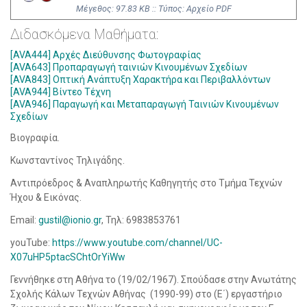
Mέγεθος: 97.83 KB :: Τύπος: Αρχείο PDF
Διδασκόμενα Μαθήματα:
[AVA444] Αρχές Διεύθυνσης Φωτογραφίας
[AVA643] Προπαραγωγή ταινιών Κινουμένων Σχεδίων
[AVA843] Οπτική Ανάπτυξη Χαρακτήρα και Περιβαλλόντων
[AVA944] Βίντεο Τέχνη
[AVA946] Παραγωγή και Μεταπαραγωγή Ταινιών Κινουμένων
Σχεδίων
Βιογραφία.
Κωνσταντίνος Τηλιγάδης.
Αντιπρόεδρος & Αναπληρωτής Καθηγητής στο Τμήμα Τεχνών
Ήχου & Εικόνας.
Email:
gustil@ionio.gr
, Τηλ: 6983853761
youTube:
https://www.youtube.com/channel/UC-
X07uHP5ptacSChtOrYiWw
Γεννήθηκε στη Αθήνα το (19/02/1967). Σπούδασε στην Ανωτάτης
Σχολής Κάλων Τεχνών Αθήνας (1990-99) στο (Ε΄) εργαστήριο