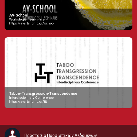
AV-School
Workshops | Seminars
https://avarts.ionio.gr/school
Taboo-Transgression-Transcendence
Interdisciplinary Conference
https://avarts.ionio.gr/ttt
Προστασία Προσωπικών Δεδομένων