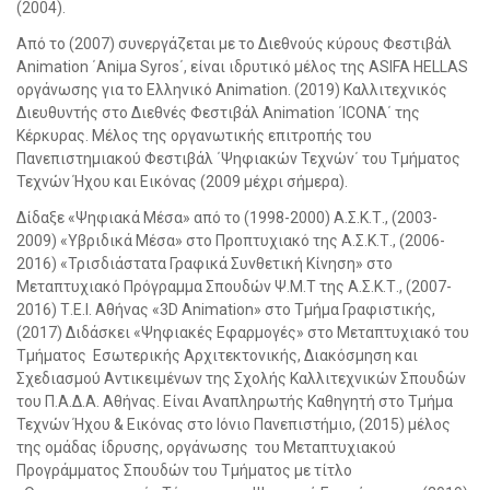
(2004).
Από το (2007) συνεργάζεται με το Διεθνούς κύρους Φεστιβάλ
Animation ΄Aniμa Syros΄, είναι ιδρυτικό μέλος της ASIFA HELLAS
οργάνωσης για το Ελληνικό Animation. (2019) Καλλιτεχνικός
Διευθυντής στο Διεθνές Φεστιβάλ Animation ΄ICONA΄ της
Κέρκυρας. Μέλος της οργανωτικής επιτροπής του
Πανεπιστημιακού Φεστιβάλ ΄Ψηφιακών Τεχνών΄ του Τμήματος
Τεχνών Ήχου και Εικόνας (2009 μέχρι σήμερα).
Δίδαξε «Ψηφιακά Μέσα» από το (1998-2000) Α.Σ.Κ.Τ., (2003-
2009) «Υβριδικά Μέσα» στο Προπτυχιακό της Α.Σ.Κ.Τ., (2006-
2016) «Τρισδιάστατα Γραφικά Συνθετική Κίνηση» στο
Μεταπτυχιακό Πρόγραμμα Σπουδών Ψ.Μ.Τ της Α.Σ.Κ.Τ., (2007-
2016) Τ.Ε.Ι. Αθήνας «3D Animation» στο Τμήμα Γραφιστικής,
(2017) Διδάσκει «Ψηφιακές Εφαρμογές» στο Μεταπτυχιακό του
Τμήματος Εσωτερικής Αρχιτεκτονικής, Διακόσμηση και
Σχεδιασμού Αντικειμένων της Σχολής Καλλιτεχνικών Σπουδών
του Π.Α.Δ.Α. Αθήνας. Είναι Αναπληρωτής Καθηγητή στο Τμήμα
Τεχνών Ήχου & Εικόνας στο Ιόνιο Πανεπιστήμιο, (2015) μέλος
της ομάδας ίδρυσης, οργάνωσης του Μεταπτυχιακού
Προγράμματος Σπουδών του Τμήματος με τίτλο