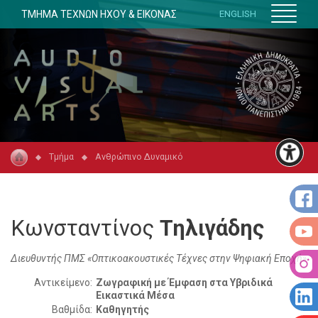
ΤΜΗΜΑ ΤΕΧΝΩΝ ΗΧΟΥ & ΕΙΚΟΝΑΣ
ENGLISH
Τμήμα
Ανθρώπινο Δυναμικό
Κωνσταντίνος
Τηλιγάδης
Διευθυντής ΠΜΣ «Οπτικοακουστικές Τέχνες στην Ψηφιακή Εποχή»
Αντικείμενο:
Ζωγραφική με Έμφαση στα Υβριδικά
Εικαστικά Μέσα
Βαθμίδα:
Καθηγητής