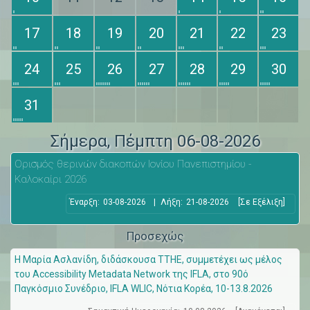
17
18
19
20
21
22
23
24
25
26
27
28
29
30
31
Σήμερα
, Πέμπτη 06-08-2026
Ορισμός θερινών διακοπών Ιονίου Πανεπιστημίου -
Καλοκαίρι 2026
Έναρξη:
03-08-2026
|
Λήξη:
21-08-2026
[Σε Εξέλιξη]
Προσεχώς
Η Μαρία Ασλανίδη, διδάσκουσα ΤΤΗΕ, συμμετέχει ως μέλος
του Accessibility Metadata Network της IFLA, στο 90ό
Παγκόσμιο Συνέδριο, IFLA WLIC, Νότια Κορέα, 10-13.8.2026