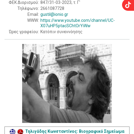
ΦΕΚ Διορισμού:
847/31-03-2023, τ. Γ'
Τηλέφωνο:
2661087728
Email:
gustil@ionio.gr
WWW:
https://www.youtube.com/channel/UC-
X07uHP5ptacSChtOrYiWw
Ώρες γραφείου:
Κατόπιν συνεννόησης
Τηλιγάδης Κωνσταντίνος: Βιογραφικό Σημείωμα