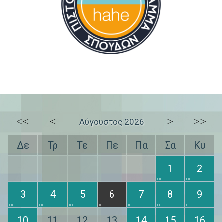
<<
<
>
>>
Αύγουστος 2026
Δε
Τρ
Τε
Πε
Πα
Σα
Κυ
1
2
3
4
5
6
7
8
9
10
11
12
13
14
15
16