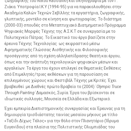
ζωγραφικής του Νίκου Κεσσανλή και σκηνογραφία με τον Γ.
Ζιάκα. Υποτροφία Ι.Κ.Υ (1994-95) για να παρακολουθήσει στην
Ακαδημία Καλών Τεχνών Σεβίλλης τα εργαστήρια, ζωγραφικής,
γλυπτικής, μοντέλο σε κίνηση και φωτογραφίας. Το διάστημα
(2000-03) σπουδές στο Μεταπτυχιακό Διατμηματικό Πρόγραμμα
Ψηφιακές Μορφές Τέχνης της Α.Σ.Κ.Τ σε συνεργασία με το
Πολυτεχνείο Πάτρας. Το Εικαστικό του έργο βασίζετε στην
έρευνα Τέχνης Τεχνολογίας ως εκφραστικό μέσω
Αφηγηματικής Γλώσσας Αισθητικής και Φιλοσοφικής
προσέγγισης από τη σχέση αλληλεπίδρασης θεατή και έργου,
όπως και την ανάπτυξη τεχνολογικών ψηφιακών μέσων και
εργαλείων. Τα έργα του έχουν επιλεγεί σε θεματικές Εκθέσεις
από Επιμελητές/τριες εκθέσεων για τη παρουσίαση σε
επιλεγμένους χώρους και Φεστιβάλ Τέχνης με Κριτές. Έχει
βραβευθεί με Διεθνές πρώτο Βραβείο το (2004) ΄
Olympic Truce
Through Painting΄
Δαμασκός, Συρία. Έργα του βρίσκονται σε
ιδιωτικές συλλογές, Μουσεία σε Ελλάδα και Εξωτερικό.
Έχει εμπειρία Διεπιστημονικής συνεργασίας και Έρευνας για τη
δημιουργία τρισδιάστατης ταινίας μεσαίου μήκους με τίτλο
«Ταξίδι Δίχως Τέλος» για την θόλο στον Πλανητάριο (Ίδρυμα
Ευγενίδου) στα πλαίσια της Πολιτιστικής Ολυμπιάδας του