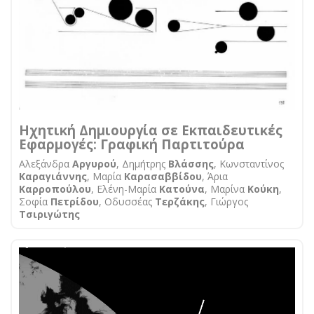
Ηχητική Δημιουργία σε Εκπαιδευτικές
Εφαρμογές: Γραφική Παρτιτούρα
Αλεξάνδρα
Αργυρού
, Δημήτρης
Βλάσσης
, Κωνσταντίνος
Καραγιάννης
, Μαρία
Καρασαββίδου
, Άρια
Καρροπούλου
, Ελένη-Μαρία
Κατούνα
, Μαρίνα
Κούκη
,
Σοφία
Πετρίδου
, Οδυσσέας
Τερζάκης
, Γιώργος
Τσιριγώτης