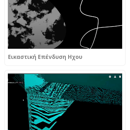
Εικαστική Επένδυση Ηχου