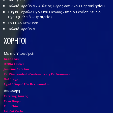
Παλαιό Φρούριο - Αύλειος Χώρος Λατινικού Παρεκκλησίου
Τμήμα Τεχνών Ήχου και Εικόνας - Κτίριο Γκούση: Studio
Ήχου (Παλαιό Ψυχιατρείο)
1o ΕΠΑΛ Κέρκυρας
Παλαιό Φρούριο
ΧΟΡΗΓΟΙ
Με την Υποστήριξη
Grandpas
ICONA Festival
Jasmine Cafe bar
PartSuspended - Contemporary Performance
Πολύτεχνο
Σχολή Χορού Εύα Πετροπούλου
Διατροφή
Catering Χούτος
Cava Diapon
Chin Chin
Fat Cat Corfu