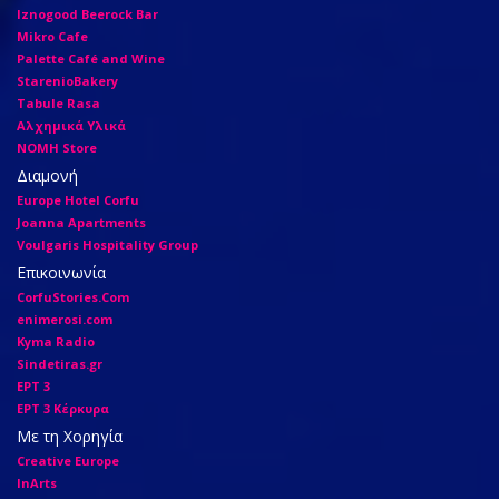
Iznogood Βeerock Bar
Mikro Cafe
Palette Café and Wine
StarenioBakery
Tabule Rasa
Αλχημικά Υλικά
ΝΟΜΗ Store
Διαμονή
Europe Hotel Corfu
Joanna Apartments
Voulgaris Hospitality Group
Επικοινωνία
CorfuStories.Com
enimerosi.com
Kyma Radio
Sindetiras.gr
ΕΡΤ 3
ΕΡΤ 3 Κέρκυρα
Με τη Χορηγία
Creative Europe
InArts