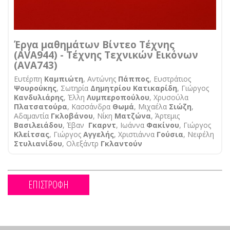
Έργα μαθημάτων Βίντεο Τέχνης
(AVA944) - Τέχνης Τεχνικών Εικόνων
(AVA743)
Ευτέρπη
Καμπιώτη
, Αντώνης
Πάππος
, Ευστράτιος
Ψουρούκης
, Σωτηρία
Δημητρίου Κατικαρίδη
, Γιώργος
Κανδυλιάρης
, Έλλη
Λυμπεροπούλου
, Χρυσούλα
Πλατσατούρα
, Κασσάνδρα
Θωμά
, Μιχαέλα
Σιώζη
,
Αδαμαντία
Γκλοβάνου
, Νίκη
Ματζώνα
, Άρτεμις
Βασιλειάδου
, Έβαν
Γκαρντ
, Ιωάννα
Φακίνου
, Γιώργος
Κλείτσας
, Γιώργος
Αγγελής
, Χριστιάννα
Γούσια
, Νεφέλη
Στυλιανίδου
, Ολεξάντρ
Γκλαντούν
ΕΠΙΣΤΡΟΦΗ