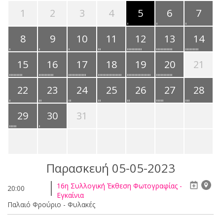
1
2
3
4
5
6
7
8
9
10
11
12
13
14
15
16
17
18
19
20
21
22
23
24
25
26
27
28
29
30
31
Παρασκευή 05-05-2023
16η Συλλογική Έκθεση Φωτογραφίας -
20:00
Εγκαίνια
Παλαιό Φρούριο - Φυλακές