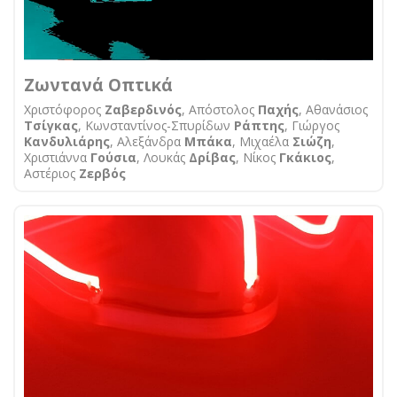
Ζωντανά Οπτικά
Χριστόφορος
Ζαβερδινός
, Aπόστολος
Παχής
, Αθανάσιος
Τσίγκας
, Κωνσταντίνος-Σπυρίδων
Ράπτης
, Γιώργος
Κανδυλιάρης
, Αλεξάνδρα
Μπάκα
, Μιχαέλα
Σιώζη
,
Χριστιάννα
Γούσια
, Λουκάς
Δρίβας
, Νίκος
Γκάκιος
,
Αστέριος
Ζερβός