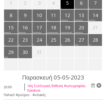
1
2
3
4
5
6
7
8
9
10
11
12
13
14
15
16
17
18
19
20
21
22
23
24
25
26
27
28
29
30
31
Παρασκευή 05-05-2023
16η Συλλογική Έκθεση Φωτογραφίας -
20:00
Εγκαίνια
Παλαιό Φρούριο - Φυλακές