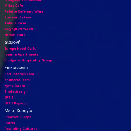
Mikro Cafe
Palette Café and Wine
StarenioBakery
Tabule Rasa
Αλχημικά Υλικά
ΝΟΜΗ Store
Διαμονή
Europe Hotel Corfu
Joanna Apartments
Voulgaris Hospitality Group
Επικοινωνία
CorfuStories.Com
enimerosi.com
Kyma Radio
Sindetiras.gr
ΕΡΤ 3
ΕΡΤ 3 Κέρκυρα
Με τη Χορηγία
Creative Europe
InArts
Rewilding Cultures