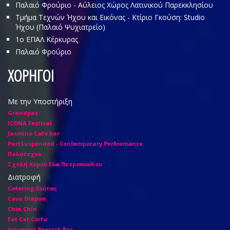
Παλαιό Φρούριο - Αύλειος Χώρος Λατινικού Παρεκκλησίου
Τμήμα Τεχνών Ήχου και Εικόνας - Κτίριο Γκούση: Studio
Ήχου (Παλαιό Ψυχιατρείο)
1o ΕΠΑΛ Κέρκυρας
Παλαιό Φρούριο
ΧΟΡΗΓΟΙ
Με την Υποστήριξη
Grandpas
ICONA Festival
Jasmine Cafe bar
PartSuspended - Contemporary Performance
Πολύτεχνο
Σχολή Χορού Εύα Πετροπούλου
Διατροφή
Catering Χούτος
Cava Diapon
Chin Chin
Fat Cat Corfu
Iznogood Βeerock Bar