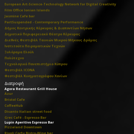
European Art-Science-Technology Network for Digital Creativity
Film Office Ionian Islands
Jasmine Cafe bar
PartSuspended - Contemporary Performance
Δήμος Κεντρικής Κέρκυρας & Διαποντίων Νήσων
Δημοτικό Περιφερειακό Θέατρο Κέρκυρας
Διεθνές Φεστιβάλ Ταινιών Μικρού Μήκους Δράμας
Ινστιτούτο Πειραματικών Τεχνών
Ξυλόραμα Ελούλ
Πολύτεχνο
Τεχνολογικό Πανεπιστήμιο Κύπρου
Φεστιβάλ ICONA
Φεστιβάλ Κινηματογράφου Χανίων
Διατροφή
Agora Restaurant Grill House
Azur
Bristol Cafe
CoffeeHub
Disanto Italian street food
Grec Café - Espresso Bar
Lupin Aperitivo Espresso Bar
Pizzaland Downtown
Rivoli Corfu Bistro-Wine bar