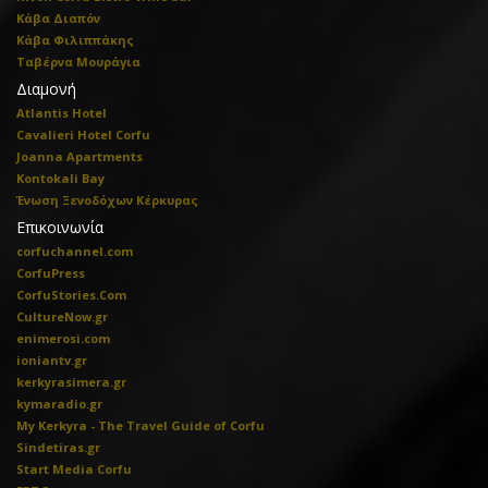
Κάβα Διαπόν
Κάβα Φιλιππάκης
Ταβέρνα Μουράγια
Διαμονή
Atlantis Hotel
Cavalieri Hotel Corfu
Joanna Apartments
Kontokali Bay
Ένωση Ξενοδόχων Κέρκυρας
Επικοινωνία
corfuchannel.com
CorfuPress
CorfuStories.Com
CultureNow.gr
enimerosi.com
ioniantv.gr
kerkyrasimera.gr
kymaradio.gr
My Kerkyra - The Travel Guide of Corfu
Sindetiras.gr
Start Media Corfu