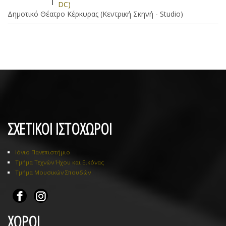
DC)
Δημοτικό Θέατρο Κέρκυρας (Κεντρική Σκηνή - Studio)
ΣΧΕΤΙΚΟΙ ΙΣΤΟΧΩΡΟΙ
Ιόνιο Πανεπιστήμιο
Τμήμα Τεχνών Ήχου και Εικόνας
Τμήμα Μουσικών Σπουδών
ΧΩΡΟΙ