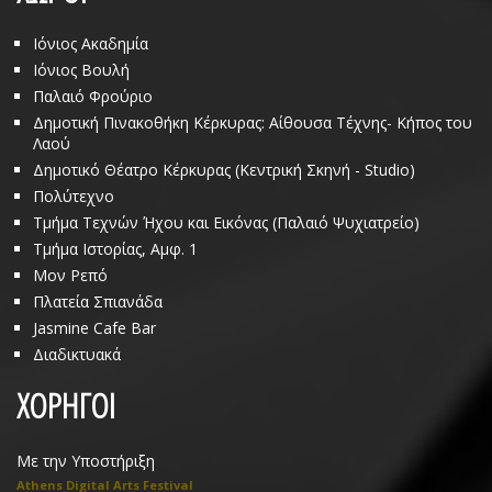
Ιόνιος Ακαδημία
Ιόνιος Βουλή
Παλαιό Φρούριο
Δημοτική Πινακοθήκη Κέρκυρας: Αίθουσα Τέχνης- Κήπος του
Λαού
Δημοτικό Θέατρο Κέρκυρας (Κεντρική Σκηνή - Studio)
Πολύτεχνο
Τμήμα Τεχνών Ήχου και Εικόνας (Παλαιό Ψυχιατρείο)
Τμήμα Ιστορίας, Αμφ. 1
Μον Ρεπό
Πλατεία Σπιανάδα
Jasmine Cafe Bar
Διαδικτυακά
ΧΟΡΗΓΟΙ
Με την Υποστήριξη
Athens Digital Arts Festival