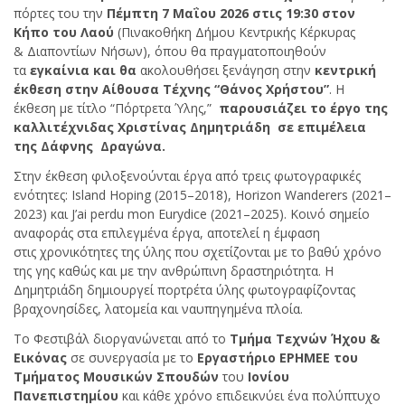
πόρτες του την
Πέμπτη 7 Μαΐου 2026 στις 19:30 στον
Κήπο του Λαού
(Πινακοθήκη Δήμου Κεντρικής Κέρκυρας
& Διαποντίων Νήσων), όπου θα πραγματοποιηθούν
τα
εγκαίνια και θα
ακολουθήσει ξενάγηση στην
κεντρική
έκθεση στην Αίθουσα Τέχνης “Θάνος Χρήστου”
.
Η
έκθεση με τίτλο “Πόρτρετα Ύλης,”
παρουσιάζει το έργο της
καλλιτέχνιδας Χριστίνας Δημητριάδη σε επιμέλεια
της Δάφνης Δραγώνα.
Στην έκθεση φιλοξενούνται έργα από τρεις φωτογραφικές
ενότητες: Island Hoping (2015–2018), Horizon Wanderers (2021–
2023) και J’ai perdu mon Eurydice (2021–2025). Κοινό σημείο
αναφοράς στα επιλεγμένα έργα, αποτελεί η έμφαση
στις χρονικότητες της ύλης που σχετίζονται με το βαθύ χρόνο
της γης καθώς και με την ανθρώπινη δραστηριότητα. Η
Δημητριάδη δημιουργεί πορτρέτα ύλης φωτογραφίζοντας
βραχονησίδες, λατομεία και ναυπηγημένα πλοία.
Το Φεστιβάλ διοργανώνεται από το
Τμήμα Τεχνών Ήχου &
Εικόνας
σε συνεργασία με το
Εργαστήριο ΕΡΗΜΕΕ του
Τμήματος Μουσικών Σπουδών
του
Ιονίου
Πανεπιστημίου
και κάθε χρόνο επιδεικνύει ένα πολύπτυχο