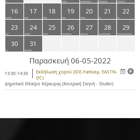
16
17
18
19
20
21
22
23
24
25
26
27
28
29
30
31
Παρασκευή 06-05-2022
Eκδήλωση χορού (IDE-Fantasy, EASTN-
13:30-14:30
DC)
Δημοτικό Θέατρο Κέρκυρας (Κεντρική Σκηνή - Studio)