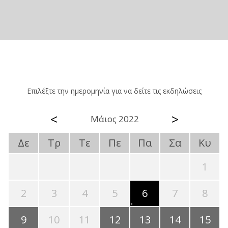
Επιλέξτε την ημερομηνία για να δείτε τις εκδηλώσεις
<
>
Μάιος 2022
Δε
Τρ
Τε
Πε
Πα
Σα
Κυ
1
2
3
4
5
6
7
8
9
10
11
12
13
14
15