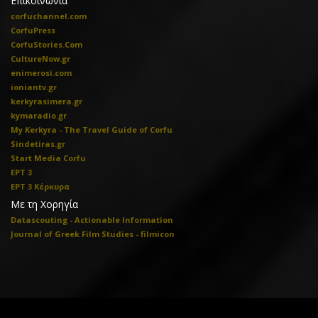
Επικοινωνία
corfuchannel.com
CorfuPress
CorfuStories.Com
CultureNow.gr
enimerosi.com
ioniantv.gr
kerkyrasimera.gr
kymaradio.gr
My Kerkyra - The Travel Guide of Corfu
Sindetiras.gr
Start Media Corfu
ΕΡΤ 3
ΕΡΤ 3 Κέρκυρα
Με τη Χορηγία
Datascouting - Actionable Information
Journal of Greek Film Studies - filmicon