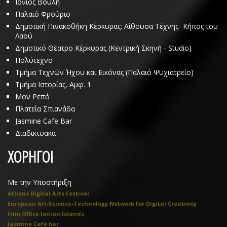
Ιόνιος Βουλή
Παλαιό Φρούριο
Δημοτική Πινακοθήκη Κέρκυρας: Αίθουσα Τέχνης- Κήπος του
Λαού
Δημοτικό Θέατρο Κέρκυρας (Κεντρική Σκηνή - Studio)
Πολύτεχνο
Τμήμα Τεχνών Ήχου και Εικόνας (Παλαιό Ψυχιατρείο)
Τμήμα Ιστορίας, Αμφ. 1
Μον Ρεπό
Πλατεία Σπιανάδα
Jasmine Cafe Bar
Διαδικτυακά
ΧΟΡΗΓΟΙ
Με την Υποστήριξη
Athens Digital Arts Festival
European Art-Science-Technology Network for Digital Creativity
Film Office Ionian Islands
Jasmine Cafe bar