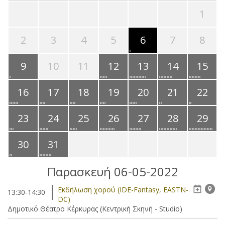
1
2
3
4
5
6
7
8
9
10
11
12
13
14
15
16
17
18
19
20
21
22
23
24
25
26
27
28
29
30
31
Παρασκευή 06-05-2022
Eκδήλωση χορού (IDE-Fantasy, EASTN-
13:30-14:30
DC)
Δημοτικό Θέατρο Κέρκυρας (Κεντρική Σκηνή - Studio)