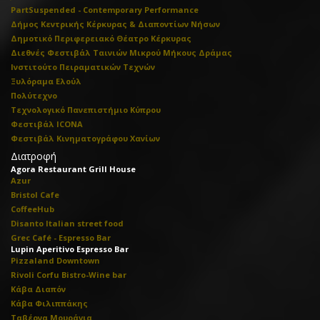
PartSuspended - Contemporary Performance
Δήμος Κεντρικής Κέρκυρας & Διαποντίων Νήσων
Δημοτικό Περιφερειακό Θέατρο Κέρκυρας
Διεθνές Φεστιβάλ Ταινιών Μικρού Μήκους Δράμας
Ινστιτούτο Πειραματικών Τεχνών
Ξυλόραμα Ελούλ
Πολύτεχνο
Τεχνολογικό Πανεπιστήμιο Κύπρου
Φεστιβάλ ICONA
Φεστιβάλ Κινηματογράφου Χανίων
Διατροφή
Agora Restaurant Grill House
Azur
Bristol Cafe
CoffeeHub
Disanto Italian street food
Grec Café - Espresso Bar
Lupin Aperitivo Espresso Bar
Pizzaland Downtown
Rivoli Corfu Bistro-Wine bar
Κάβα Διαπόν
Κάβα Φιλιππάκης
Ταβέρνα Μουράγια