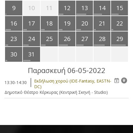
9
10
11
12
13
14
15
16
17
18
19
20
21
22
23
24
25
26
27
28
29
30
31
Παρασκευή 06-05-2022
Eκδήλωση χορού (IDE-Fantasy, EASTN-
13:30-14:30
DC)
Δημοτικό Θέατρο Κέρκυρας (Κεντρική Σκηνή - Studio)