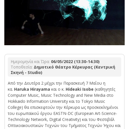
Ημερομηνία και Ώρα:
06/05/2022 (13:30-14:30)
Τοποθεσία:
Δημοτικό Θέατρο Κέρκυρας (Κεντρική
Σκηνή - Studio)
Από την Δευτέρα 2 μέχρι την Παρασκευή 7 Μαΐου η
κα.
Ηaruka Hirayama
και ο κ.
Hideaki Isobe
(καθηγητές
Computer Music, Music Technology and New Media στο
Hokkaido Information University και το Tokyo Music
College) θα επισκεφτούν την Κέρκυρα ως προσκεκλημένοι
του ευρωπαϊκού έργου EASTN-DC (European Art-Science-
Technology Network, Digital Creativity) και του Φεστιβάλ
Οπτικοακουστικών Τεχνών του Τμήματος Τεχνών Ήχου και