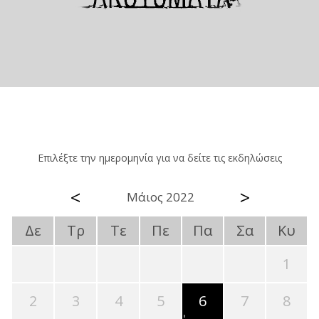
Επιλέξτε την ημερομηνία για να δείτε τις εκδηλώσεις
<
>
Μάιος 2022
Δε
Τρ
Τε
Πε
Πα
Σα
Κυ
1
2
3
4
5
6
7
8