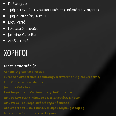
Πολύτεχνο
Τμήμα Τεχνών Ήχου και Εικόνας (Παλαιό Ψυχιατρείο)
Τμήμα Ιστορίας, Αμφ. 1
Μον Ρεπό
Πλατεία Σπιανάδα
Jasmine Cafe Bar
Διαδικτυακά
ΧΟΡΗΓΟΙ
Με την Υποστήριξη
Athens Digital Arts Festival
European Art-Science-Technology Network for Digital Creativity
Film Office Ionian Islands
Jasmine Cafe bar
PartSuspended - Contemporary Performance
Δήμος Κεντρικής Κέρκυρας & Διαποντίων Νήσων
Δημοτικό Περιφερειακό Θέατρο Κέρκυρας
Διεθνές Φεστιβάλ Ταινιών Μικρού Μήκους Δράμας
Ινστιτούτο Πειραματικών Τεχνών