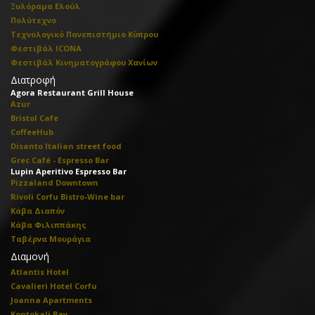
Ξυλόραμα Ελούλ
Πολύτεχνο
Τεχνολογικό Πανεπιστήμιο Κύπρου
Φεστιβάλ ICONA
Φεστιβάλ Κινηματογράφου Χανίων
Διατροφή
Agora Restaurant Grill House
Azur
Bristol Cafe
CoffeeHub
Disanto Italian street food
Grec Café - Espresso Bar
Lupin Aperitivo Espresso Bar
Pizzaland Downtown
Rivoli Corfu Bistro-Wine bar
Κάβα Διαπόν
Κάβα Φιλιππάκης
Ταβέρνα Μουράγια
Διαμονή
Atlantis Hotel
Cavalieri Hotel Corfu
Joanna Apartments
Kontokali Bay