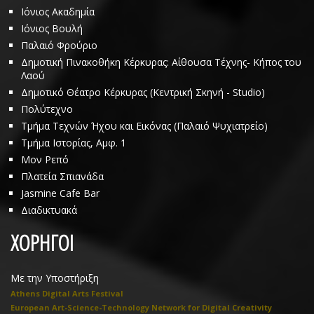
Ιόνιος Ακαδημία
Ιόνιος Βουλή
Παλαιό Φρούριο
Δημοτική Πινακοθήκη Κέρκυρας: Αίθουσα Τέχνης- Κήπος του
Λαού
Δημοτικό Θέατρο Κέρκυρας (Κεντρική Σκηνή - Studio)
Πολύτεχνο
Τμήμα Τεχνών Ήχου και Εικόνας (Παλαιό Ψυχιατρείο)
Τμήμα Ιστορίας, Αμφ. 1
Μον Ρεπό
Πλατεία Σπιανάδα
Jasmine Cafe Bar
Διαδικτυακά
ΧΟΡΗΓΟΙ
Με την Υποστήριξη
Athens Digital Arts Festival
European Art-Science-Technology Network for Digital Creativity