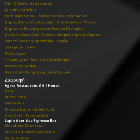
Film Office Ionian Islands
Jasmine Cafe bar
PartSuspended - Contemporary Performance
Δήμος Κεντρικής Κέρκυρας & Διαποντίων Νήσων
Δημοτικό Περιφερειακό Θέατρο Κέρκυρας
Διεθνές Φεστιβάλ Ταινιών Μικρού Μήκους Δράμας
Ινστιτούτο Πειραματικών Τεχνών
Ξυλόραμα Ελούλ
Πολύτεχνο
Τεχνολογικό Πανεπιστήμιο Κύπρου
Φεστιβάλ ICONA
Φεστιβάλ Κινηματογράφου Χανίων
Διατροφή
Agora Restaurant Grill House
Azur
Bristol Cafe
CoffeeHub
Disanto Italian street food
Grec Café - Espresso Bar
Lupin Aperitivo Espresso Bar
Pizzaland Downtown
Rivoli Corfu Bistro-Wine bar
Κάβα Διαπόν