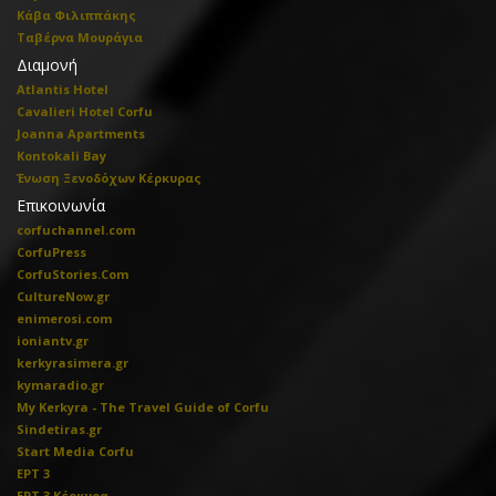
Κάβα Φιλιππάκης
Ταβέρνα Μουράγια
Διαμονή
Atlantis Hotel
Cavalieri Hotel Corfu
Joanna Apartments
Kontokali Bay
Ένωση Ξενοδόχων Κέρκυρας
Επικοινωνία
corfuchannel.com
CorfuPress
CorfuStories.Com
CultureNow.gr
enimerosi.com
ioniantv.gr
kerkyrasimera.gr
kymaradio.gr
My Kerkyra - The Travel Guide of Corfu
Sindetiras.gr
Start Media Corfu
ΕΡΤ 3
ΕΡΤ 3 Κέρκυρα