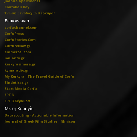
Joanna Apartments
Kontokali Bay
Ένωση Ξενοδόχων Κέρκυρας
Επικοινωνία
corfuchannel.com
CorfuPress
CorfuStories.Com
CultureNow.gr
enimerosi.com
ioniantv.gr
kerkyrasimera.gr
kymaradio.gr
My Kerkyra - The Travel Guide of Corfu
Sindetiras.gr
Start Media Corfu
ΕΡΤ 3
ΕΡΤ 3 Κέρκυρα
Με τη Χορηγία
Datascouting - Actionable Information
Journal of Greek Film Studies - filmicon