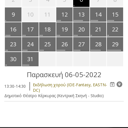
9
10
11
12
13
14
15
16
17
18
19
20
21
22
23
24
25
26
27
28
29
30
31
Παρασκευή 06-05-2022
Eκδήλωση χορού (IDE-Fantasy, EASTN-
13:30-14:30
DC)
Δημοτικό Θέατρο Κέρκυρας (Κεντρική Σκηνή - Studio)