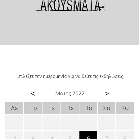
Επιλέξτε την ημερομηνία για να δείτε τις εκδηλώσεις
<
>
Μάιος 2022
Δε
Τρ
Τε
Πε
Πα
Σα
Κυ
1
2
3
4
5
6
7
8