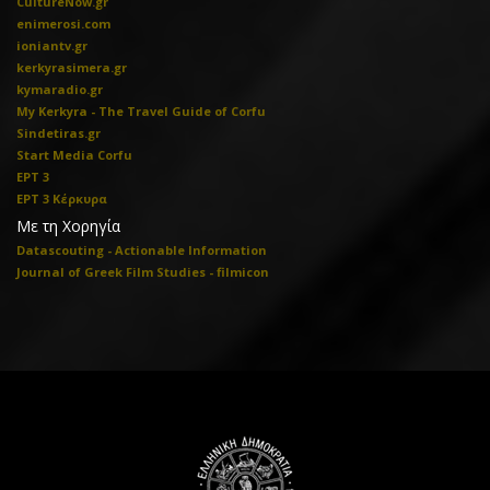
CultureNow.gr
enimerosi.com
ioniantv.gr
kerkyrasimera.gr
kymaradio.gr
My Kerkyra - The Travel Guide of Corfu
Sindetiras.gr
Start Media Corfu
ΕΡΤ 3
ΕΡΤ 3 Κέρκυρα
Με τη Χορηγία
Datascouting - Actionable Information
Journal of Greek Film Studies - filmicon