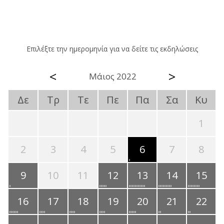
Επιλέξτε την ημερομηνία για να δείτε τις εκδηλώσεις
<
>
Μάιος 2022
Δε
Τρ
Τε
Πε
Πα
Σα
Κυ
1
2
3
4
5
6
7
8
9
10
11
12
13
14
15
16
17
18
19
20
21
22