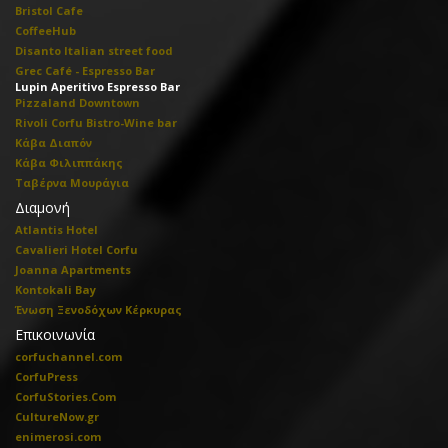
Bristol Cafe
CoffeeHub
Disanto Italian street food
Grec Café - Espresso Bar
Lupin Aperitivo Espresso Bar
Pizzaland Downtown
Rivoli Corfu Bistro-Wine bar
Κάβα Διαπόν
Κάβα Φιλιππάκης
Ταβέρνα Μουράγια
Διαμονή
Atlantis Hotel
Cavalieri Hotel Corfu
Joanna Apartments
Kontokali Bay
Ένωση Ξενοδόχων Κέρκυρας
Επικοινωνία
corfuchannel.com
CorfuPress
CorfuStories.Com
CultureNow.gr
enimerosi.com